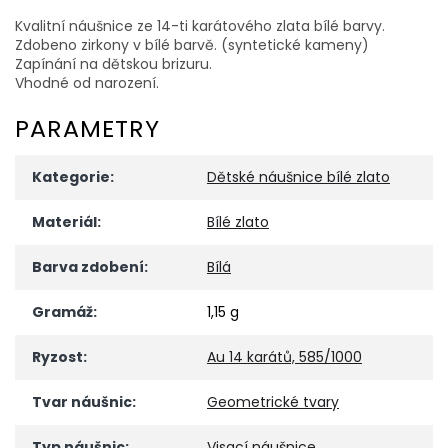
Kvalitní náušnice ze 14-ti karátového zlata bílé barvy.
Zdobeno zirkony v bílé barvě. (syntetické kameny)
Zapínání na dětskou brizuru.
Vhodné od narození.
PARAMETRY
Kategorie
:
Dětské náušnice bílé zlato
Materiál
:
Bílé zlato
Barva zdobení
:
Bílá
Gramáž
:
1,15 g
Ryzost
:
Au 14 karátů, 585/1000
Tvar náušnic
:
Geometrické tvary
Typ náušnic
:
Visací náušnice