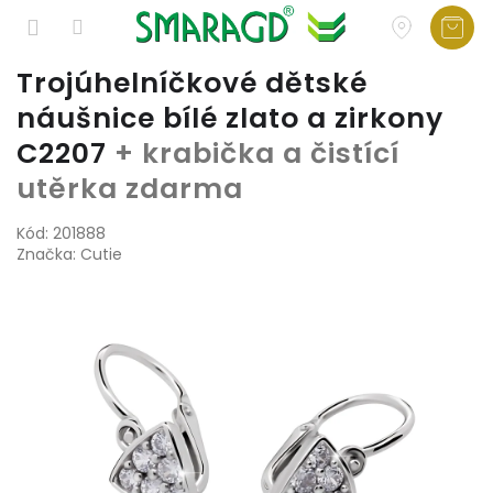
Přejít
Trojúhelníčkové dětské
na
náušnice bílé zlato a zirkony
obsah
C2207
+ krabička a čistící
utěrka zdarma
Kód:
201888
Značka:
Cutie