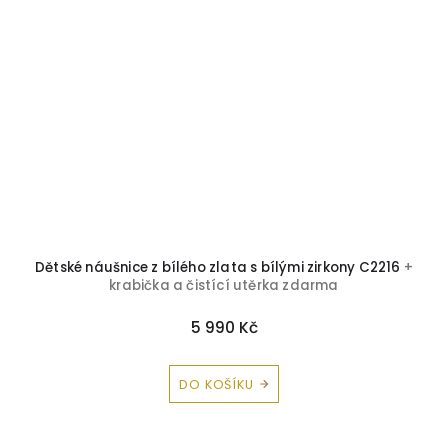
Dětské náušnice z bílého zlata s bílými zirkony C2216
+
B
krabička a čistící utěrka zdarma
5 990 Kč
DO KOŠÍKU