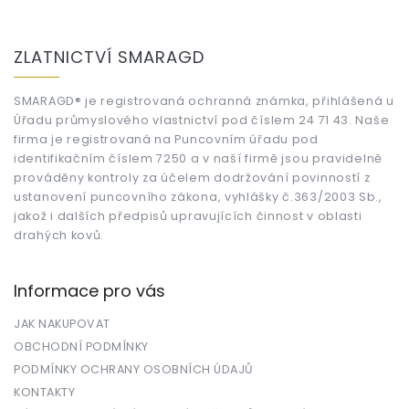
Z
á
ZLATNICTVÍ SMARAGD
p
a
t
SMARAGD® je registrovaná ochranná známka, přihlášená u
Úřadu průmyslového vlastnictví pod číslem 24 71 43. Naše
í
firma je registrovaná na Puncovním úřadu pod
identifikačním číslem 7250 a v naší firmě jsou pravidelně
prováděny kontroly za účelem dodržování povinností z
ustanovení puncovního zákona, vyhlášky č.363/2003 Sb.,
jakož i dalších předpisů upravujících činnost v oblasti
drahých kovů.
Informace pro vás
JAK NAKUPOVAT
OBCHODNÍ PODMÍNKY
PODMÍNKY OCHRANY OSOBNÍCH ÚDAJŮ
KONTAKTY