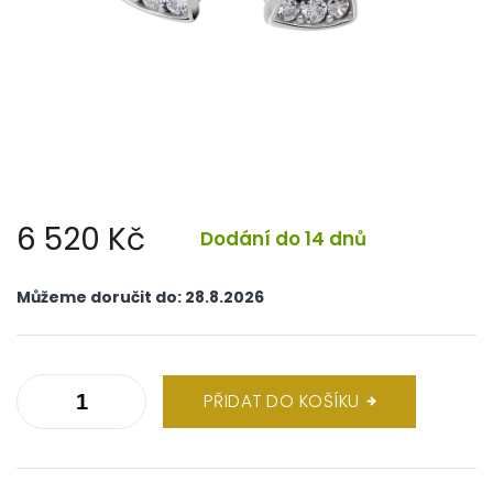
6 520 Kč
Dodání do 14 dnů
Měrná
cena:
Můžeme doručit do:
28.8.2026
PŘIDAT DO KOŠÍKU