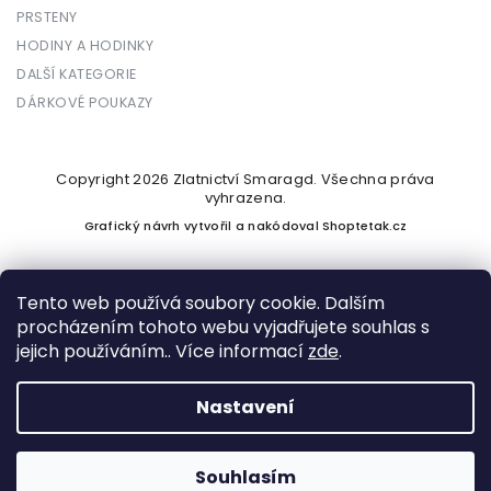
PRSTENY
HODINY A HODINKY
DALŠÍ KATEGORIE
DÁRKOVÉ POUKAZY
Copyright 2026
Zlatnictví Smaragd
. Všechna práva
vyhrazena.
Grafický návrh vytvořil a nakódoval
Shoptetak.cz
Tento web používá soubory cookie. Dalším
procházením tohoto webu vyjadřujete souhlas s
Vytvořil Shoptet
jejich používáním.. Více informací
zde
.
Nastavení
Podle zákona o evidenci tržeb je prodávající povinen vystavit
kupujícímu účtenku. Zároveň je povinen zaevidovat přijatou
tržbu u správce daně online; v případě technického výpadku
Souhlasím
pak nejpozději do 48 hodin.