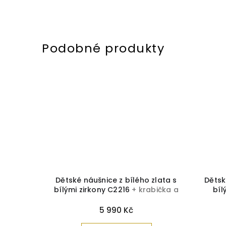
 srdce z
Dětské náušnice z bílého zlata s
Dětsk
zirkony
bílými zirkony C2216
+ krabička a
bíl
 čistící
čistící utěrka zdarma
krabi
5 990 Kč