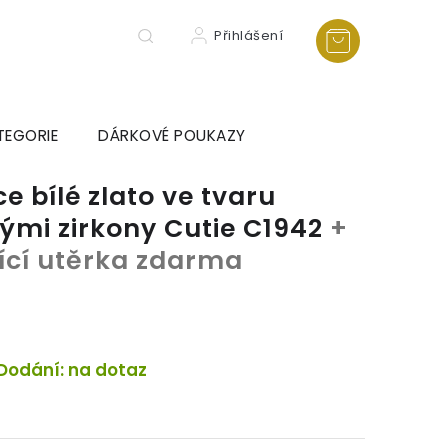
Přihlášení
TEGORIE
DÁRKOVÉ POUKAZY
e bílé zlato ve tvaru
ými zirkony Cutie C1942
+
tící utěrka zdarma
Dodání: na dotaz