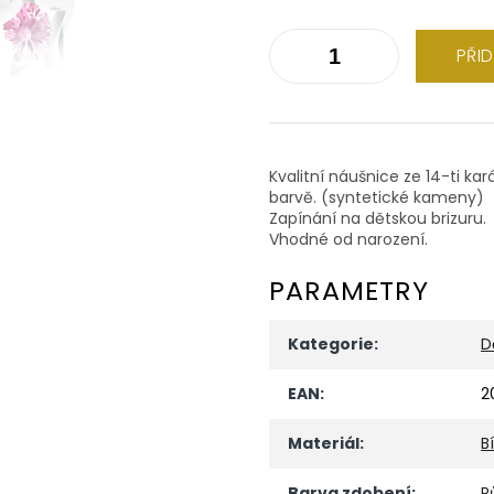
PŘI
Kvalitní náušnice ze 14-ti ka
barvě. (syntetické kameny)
Zapínání na dětskou brizuru.
Vhodné od narození.
PARAMETRY
Kategorie
:
D
EAN
:
2
Materiál
:
B
Barva zdobení
:
R