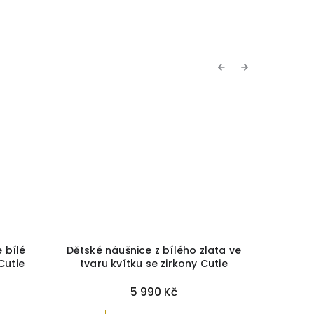
Previous
Next
 bílé
Dětské náušnice z bílého zlata ve
Dětské 
Cutie
tvaru kvítku se zirkony Cutie
tvare
 utěrka
C1736
+ krabička a čistící utěrka
barvy 
zdarma
č
5 990 Kč