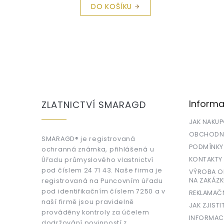
DO KOŠÍKU
Z
á
p
a
Informa
ZLATNICTVÍ SMARAGD
t
í
JAK NAKU
OBCHODNÍ
SMARAGD® je registrovaná
PODMÍNKY
ochranná známka, přihlášená u
KONTAKTY
Úřadu průmyslového vlastnictví
pod číslem 24 71 43. Naše firma je
VÝROBA OR
NA ZAKÁZK
registrovaná na Puncovním úřadu
pod identifikačním číslem 7250 a v
REKLAMAČ
naší firmě jsou pravidelně
JAK ZJISTI
prováděny kontroly za účelem
INFORMAC
dodržování povinností z