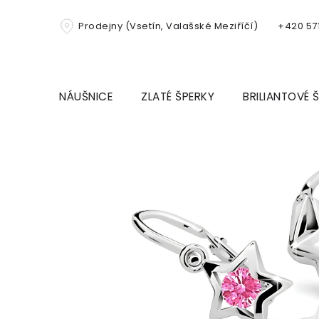
Přejít
na
Prodejny (Vsetín, Valašské Meziříčí)
+420 571
obsah
NÁUŠNICE
ZLATÉ ŠPERKY
BRILIANTOVÉ 