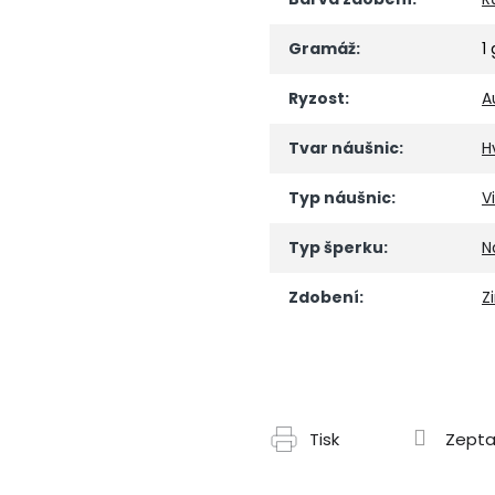
Gramáž
:
1 
Ryzost
:
A
Tvar náušnic
:
H
Typ náušnic
:
V
Typ šperku
:
N
Zdobení
:
Z
Tisk
Zepta