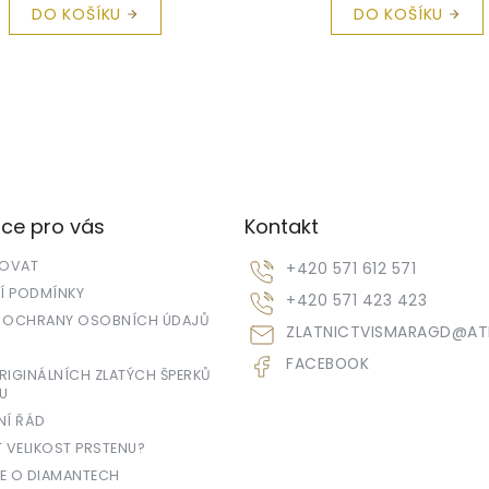
DO KOŠÍKU
DO KOŠÍKU
ce pro vás
Kontakt
POVAT
+420 571 612 571
 PODMÍNKY
+420 571 423 423
 OCHRANY OSOBNÍCH ÚDAJŮ
ZLATNICTVISMARAGD
@
AT
FACEBOOK
IGINÁLNÍCH ZLATÝCH ŠPERKŮ
U
NÍ ŘÁD
T VELIKOST PRSTENU?
E O DIAMANTECH