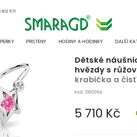
 612 571
ŠPERKY
PRSTENY
HODINY A HODINKY
DALŠÍ KA
Dětské náušnic
hvězdy s růžov
krabička a čis
Kód:
2160094
5 710 Kč
Měrná
cena: