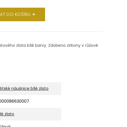
DAT DO KOŠÍKU
rátového zlata bílé barvy. Zdobeno zirkony v růžové
ětské náušnice bílé zlato
000086630007
ílé zlato
ůžová