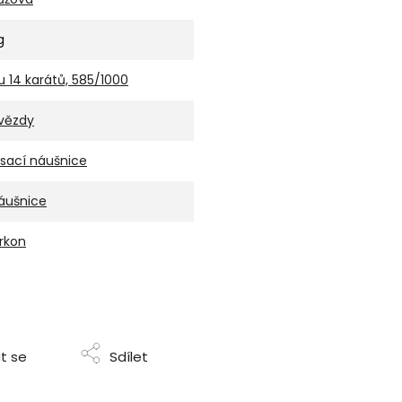
g
u 14 karátů, 585/1000
vězdy
isací náušnice
áušnice
irkon
t se
Sdílet