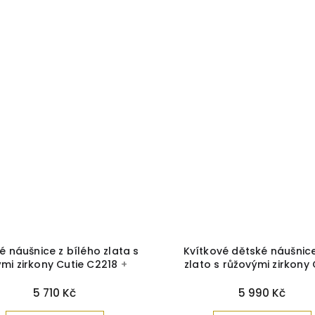
é náušnice z bílého zlata s
Kvítkové dětské náušnice
ými zirkony Cutie C2218
+
zlato s růžovými zirkony 
čka a čistící utěrka zdarma
C2213
+ krabička a čistící
zdarma
5 710 Kč
5 990 Kč