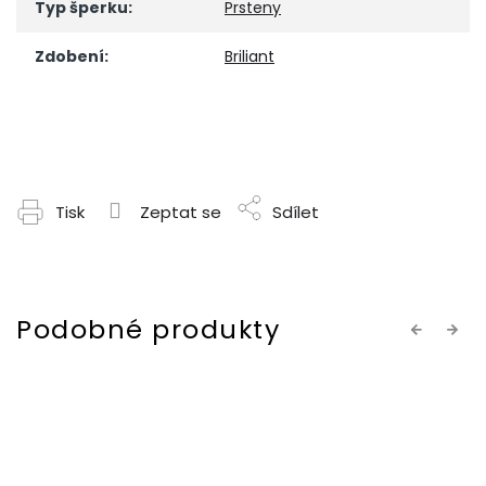
Typ šperku
:
Prsteny
Zdobení
:
Briliant
Tisk
Zeptat se
Sdílet
Previous
Next