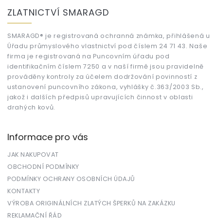
á
ZLATNICTVÍ SMARAGD
p
a
t
SMARAGD® je registrovaná ochranná známka, přihlášená u
Úřadu průmyslového vlastnictví pod číslem 24 71 43. Naše
í
firma je registrovaná na Puncovním úřadu pod
identifikačním číslem 7250 a v naší firmě jsou pravidelně
prováděny kontroly za účelem dodržování povinností z
ustanovení puncovního zákona, vyhlášky č.363/2003 Sb.,
jakož i dalších předpisů upravujících činnost v oblasti
drahých kovů.
Informace pro vás
JAK NAKUPOVAT
OBCHODNÍ PODMÍNKY
PODMÍNKY OCHRANY OSOBNÍCH ÚDAJŮ
KONTAKTY
VÝROBA ORIGINÁLNÍCH ZLATÝCH ŠPERKŮ NA ZAKÁZKU
REKLAMAČNÍ ŘÁD