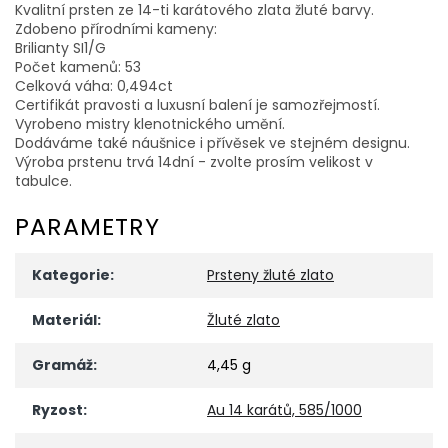
Kvalitní prsten ze 14-ti karátového zlata žluté barvy.
Zdobeno přírodními kameny:
Brilianty SI1/G
Počet kamenů: 53
Celková váha: 0,494ct
Certifikát pravosti a luxusní balení je samozřejmostí.
Vyrobeno mistry klenotnického umění.
Dodáváme také náušnice i přívěsek ve stejném designu.
Výroba prstenu trvá 14dní - zvolte prosím velikost v
tabulce.
PARAMETRY
Kategorie
:
Prsteny žluté zlato
Materiál
:
Žluté zlato
Gramáž
:
4,45 g
Ryzost
:
Au 14 karátů, 585/1000