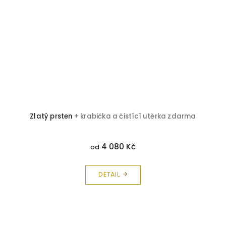
Zlatý prsten
+ krabička a čistící utěrka zdarma
4 080 Kč
od
DETAIL
Z