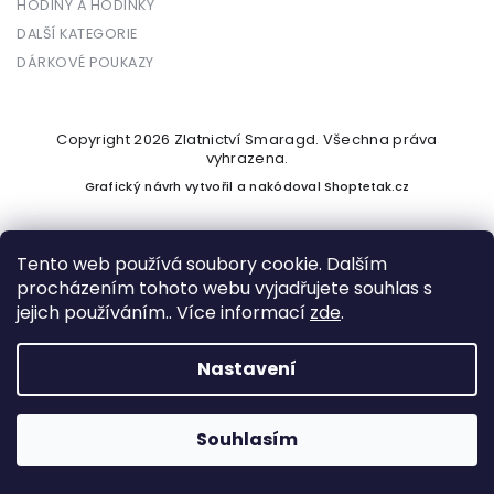
HODINY A HODINKY
DALŠÍ KATEGORIE
DÁRKOVÉ POUKAZY
Copyright 2026
Zlatnictví Smaragd
. Všechna práva
vyhrazena.
Grafický návrh vytvořil a nakódoval
Shoptetak.cz
Tento web používá soubory cookie. Dalším
procházením tohoto webu vyjadřujete souhlas s
Vytvořil Shoptet
jejich používáním.. Více informací
zde
.
Nastavení
Podle zákona o evidenci tržeb je prodávající povinen vystavit
kupujícímu účtenku. Zároveň je povinen zaevidovat přijatou
tržbu u správce daně online; v případě technického výpadku
Souhlasím
pak nejpozději do 48 hodin.