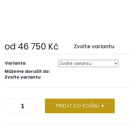
od
46 750 Kč
Zvolte variantu
Měrná
cena:
Varianta
Můžeme doručit do:
Zvolte variantu
PŘIDAT DO KOŠÍKU