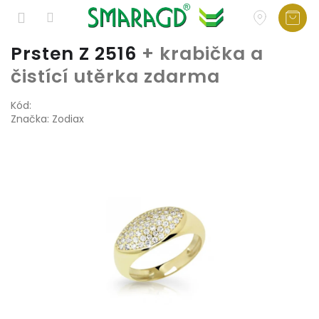
Přejít
Prsten Z 2516
+ krabička a
na
čistící utěrka zdarma
obsah
Kód:
Značka:
Zodiax