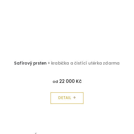
Safírový prsten
+ krabička a čistící utěrka zdarma
22 000 Kč
od
DETAIL
Z
á