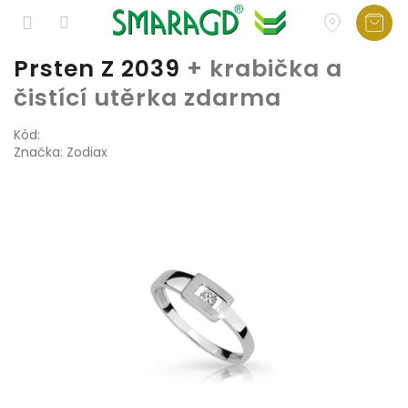
Přejít
Prsten Z 2039
+ krabička a
na
čistící utěrka zdarma
obsah
Kód:
Značka:
Zodiax