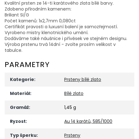
Kvalitní prsten ze 14-ti karátového zlata bílé barvy.
Zdobeno přírodním kamenem:
Briliant SI/G
Počet kamenů: 1x2,7mm 0,080ct
Certifikát pravosti a luxusní balení je samozřejmostí.
Vyrobeno mistry klenotnického umění.
Dodáváme také náušnice i přívěsek ve stejném designu.
Výroba prstenu trvá 14dní - zvolte prosím velikost v
tabulce.
PARAMETRY
Kategorie
:
Prsteny bílé zlato
Materiál
:
Bílé zlato
Gramáž
:
1,45 g
Ryzost
:
Au 14 karátů, 585/1000
Typ šperku
:
Prsteny