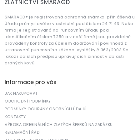
ZLATNICTVÍ SMARAGD
p
a
t
SMARAGD® je registrovaná ochranná známka, přihlášená u
Úřadu průmyslového vlastnictví pod číslem 24 71 43. Naše
í
firma je registrovaná na Puncovním úřadu pod
identifikačním číslem 7250 a v naší firmě jsou pravidelně
prováděny kontroly za účelem dodržování povinností z
ustanovení puncovního zákona, vyhlášky č.363/2003 Sb.,
jakož i dalších předpisů upravujících činnost v oblasti
drahých kovů.
Informace pro vás
JAK NAKUPOVAT
OBCHODNÍ PODMÍNKY
PODMÍNKY OCHRANY OSOBNÍCH ÚDAJŮ
KONTAKTY
VÝROBA ORIGINÁLNÍCH ZLATÝCH ŠPERKŮ NA ZAKÁZKU
REKLAMAČNÍ ŘÁD