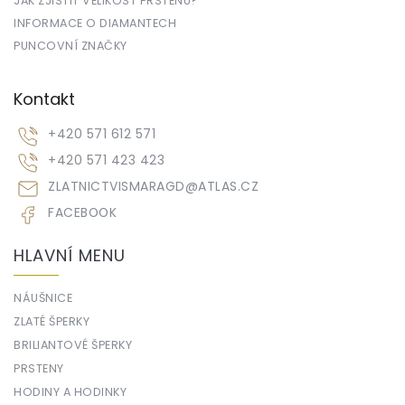
JAK ZJISTIT VELIKOST PRSTENU?
INFORMACE O DIAMANTECH
PUNCOVNÍ ZNAČKY
Kontakt
+420 571 612 571
+420 571 423 423
ZLATNICTVISMARAGD
@
ATLAS.CZ
FACEBOOK
HLAVNÍ MENU
NÁUŠNICE
ZLATÉ ŠPERKY
BRILIANTOVÉ ŠPERKY
PRSTENY
HODINY A HODINKY