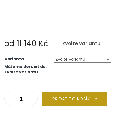
od
11 140 Kč
Zvolte variantu
Měrná
cena:
Varianta
Můžeme doručit do:
Zvolte variantu
PŘIDAT DO KOŠÍKU