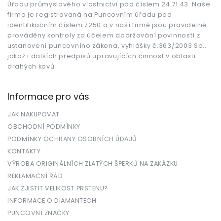
Úřadu průmyslového vlastnictví pod číslem 24 71 43. Naše
í
firma je registrovaná na Puncovním úřadu pod
identifikačním číslem 7250 a v naší firmě jsou pravidelně
prováděny kontroly za účelem dodržování povinností z
ustanovení puncovního zákona, vyhlášky č.363/2003 Sb.,
jakož i dalších předpisů upravujících činnost v oblasti
drahých kovů.
Informace pro vás
JAK NAKUPOVAT
OBCHODNÍ PODMÍNKY
PODMÍNKY OCHRANY OSOBNÍCH ÚDAJŮ
KONTAKTY
VÝROBA ORIGINÁLNÍCH ZLATÝCH ŠPERKŮ NA ZAKÁZKU
REKLAMAČNÍ ŘÁD
JAK ZJISTIT VELIKOST PRSTENU?
INFORMACE O DIAMANTECH
PUNCOVNÍ ZNAČKY