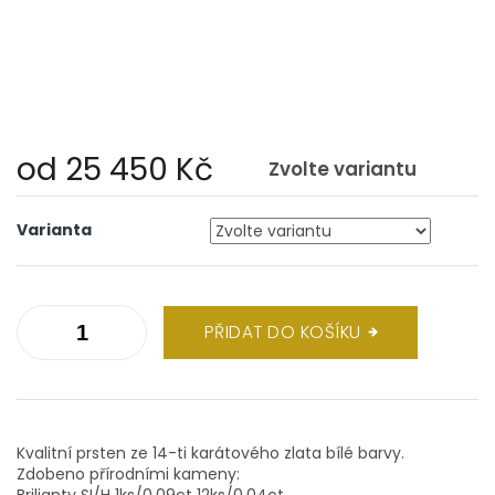
od
25 450 Kč
Zvolte variantu
Měrná
cena:
Varianta
PŘIDAT DO KOŠÍKU
Kvalitní prsten ze 14-ti karátového zlata bílé barvy.
Zdobeno přírodními kameny:
Brilianty SI/H 1ks/0,09ct 12ks/0,04ct