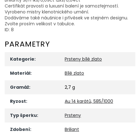
Certifikát pravosti a luxusní balení je samozřejmostí.
Vyrobeno mistry klenotnického umění.
Dodáváme také náušnice i přívěsek ve stejném designu.
Zvolte prosím velikost v tabulce.
ID: 8
PARAMETRY
Kategorie
:
Prsteny bílé zlato
Materiál
:
Bílé zlato
Gramáž
:
2,7 g
Ryzost
:
Au 14 karátů, 585/1000
Typ šperku
:
Prsteny
Zdobení
:
Briliant