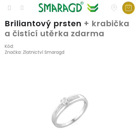
Přejít
Briliantový prsten
+ krabička
na
a čistící utěrka zdarma
obsah
Kód:
Značka:
Zlatnictví Smaragd