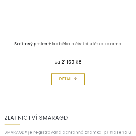
Safírový prsten
+ krabička a čistící utěrka zdarma
21 160 Kč
od
DETAIL
Z
á
ZLATNICTVÍ SMARAGD
p
a
t
SMARAGD® je registrovaná ochranná známka, přihlášená u