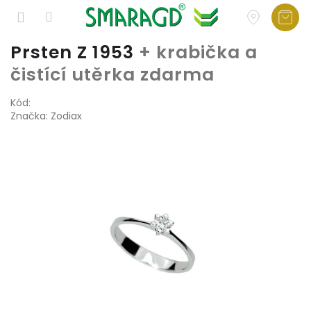
Přejít
Prsten Z 1953
+ krabička a
na
čistící utěrka zdarma
obsah
Kód:
Značka:
Zodiax