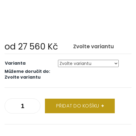
od
27 560 Kč
Zvolte variantu
Měrná
cena:
Varianta
Můžeme doručit do:
Zvolte variantu
PŘIDAT DO KOŠÍKU