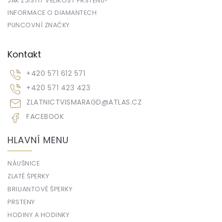
JAK ZJISTIT VELIKOST PRSTENU?
INFORMACE O DIAMANTECH
PUNCOVNÍ ZNAČKY
Kontakt
+420 571 612 571
+420 571 423 423
ZLATNICTVISMARAGD
@
ATLAS.CZ
FACEBOOK
HLAVNÍ MENU
NÁUŠNICE
ZLATÉ ŠPERKY
BRILIANTOVÉ ŠPERKY
PRSTENY
HODINY A HODINKY