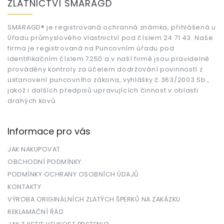
ZLATNICTVÍ SMARAGD
p
a
t
SMARAGD® je registrovaná ochranná známka, přihlášená u
Úřadu průmyslového vlastnictví pod číslem 24 71 43. Naše
í
firma je registrovaná na Puncovním úřadu pod
identifikačním číslem 7250 a v naší firmě jsou pravidelně
prováděny kontroly za účelem dodržování povinností z
ustanovení puncovního zákona, vyhlášky č.363/2003 Sb.,
jakož i dalších předpisů upravujících činnost v oblasti
drahých kovů.
Informace pro vás
JAK NAKUPOVAT
OBCHODNÍ PODMÍNKY
PODMÍNKY OCHRANY OSOBNÍCH ÚDAJŮ
KONTAKTY
VÝROBA ORIGINÁLNÍCH ZLATÝCH ŠPERKŮ NA ZAKÁZKU
REKLAMAČNÍ ŘÁD