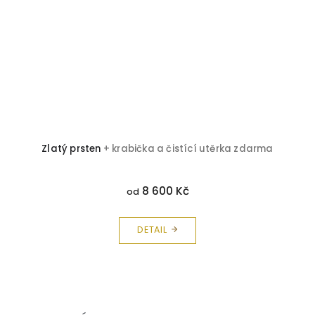
Zlatý prsten
+ krabička a čistící utěrka zdarma
A
8 600 Kč
od
DETAIL
Z
á