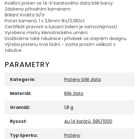
Kvalitní prsten ze 14-ti karátového zlata bílé barvy.
Zdobeno přírodním kamenem:
Briliant Kvalita SI/G
Počet kamenů: 1 x 3,6mm 1Ks/0,180ct
Certifikát pravosti a luxusní balení je samozřejmostí.
Vyrobeno mistry klenotnického umění.
Dodáváme také náušnice i přívěsek ve stejném designu.
Výroba prstenu trvá 14dní - zvolte prosím velikost v
tabulce.
PARAMETRY
Kategorie
:
Prsteny bílé zlato
Materiál
:
Bílé zlato
Gramáž
:
1,8 g
Ryzost
:
Au 14 karátů, 585/1000
Typ šperku
:
Prsteny