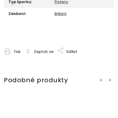
Typ šperku
:
Prsteny
Zdobení
:
Briliant
Tisk
Zeptat se
Sdílet
Previous
Next