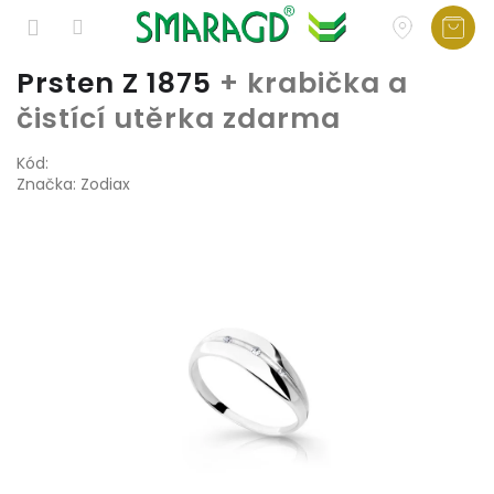
Přejít
Prsten Z 1875
+ krabička a
na
čistící utěrka zdarma
obsah
Kód:
Značka:
Zodiax