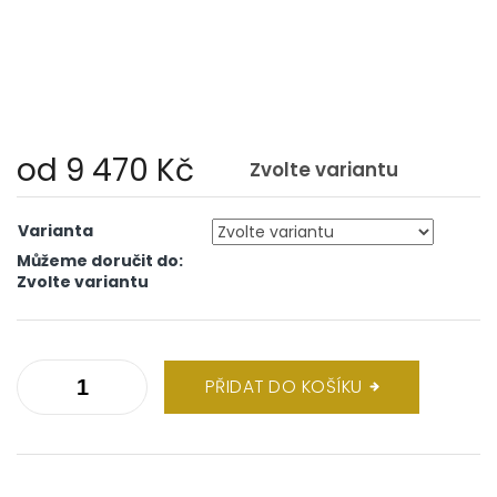
od
9 470 Kč
Zvolte variantu
Měrná
cena:
Varianta
Můžeme doručit do:
Zvolte variantu
PŘIDAT DO KOŠÍKU