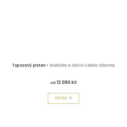
Topazový prsten
+ krabička a čistící utěrka zdarma
12 090 Kč
od
DETAIL
Z