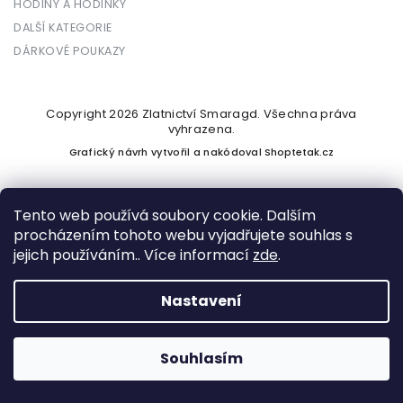
HODINY A HODINKY
DALŠÍ KATEGORIE
DÁRKOVÉ POUKAZY
Copyright 2026
Zlatnictví Smaragd
. Všechna práva
vyhrazena.
Grafický návrh vytvořil a nakódoval
Shoptetak.cz
Tento web používá soubory cookie. Dalším
procházením tohoto webu vyjadřujete souhlas s
Vytvořil Shoptet
jejich používáním.. Více informací
zde
.
Nastavení
Podle zákona o evidenci tržeb je prodávající povinen vystavit
kupujícímu účtenku. Zároveň je povinen zaevidovat přijatou
tržbu u správce daně online; v případě technického výpadku
Souhlasím
pak nejpozději do 48 hodin.