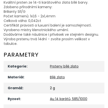
Kvalitní prsten ze 14-ti karátového zlata bílé barvy.
Zdobeno přírodními kameny:
Brilianty SI1/G
Počet kamenů: 1x1,6 - 2x1,4mm
Celková váha: 0,042ct
Certifikát pravosti a luxusní balení je samozřejmostí.
Vyrobeno mistry klenotnického umění.
Dodáváme také náušnice i přívěsek ve stejném designu.
Výroba prstenu trvá 14dní - zvolte prosím velikost v
tabulce.
PARAMETRY
Kategorie
:
Prsteny bílé zlato
Materiál
:
Bílé zlato
Gramáž
:
2 g
Ryzost
:
Au 14 karátů, 585/1000