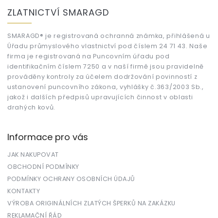
á
ZLATNICTVÍ SMARAGD
p
a
t
SMARAGD® je registrovaná ochranná známka, přihlášená u
Úřadu průmyslového vlastnictví pod číslem 24 71 43. Naše
í
firma je registrovaná na Puncovním úřadu pod
identifikačním číslem 7250 a v naší firmě jsou pravidelně
prováděny kontroly za účelem dodržování povinností z
ustanovení puncovního zákona, vyhlášky č.363/2003 Sb.,
jakož i dalších předpisů upravujících činnost v oblasti
drahých kovů.
Informace pro vás
JAK NAKUPOVAT
OBCHODNÍ PODMÍNKY
PODMÍNKY OCHRANY OSOBNÍCH ÚDAJŮ
KONTAKTY
VÝROBA ORIGINÁLNÍCH ZLATÝCH ŠPERKŮ NA ZAKÁZKU
REKLAMAČNÍ ŘÁD