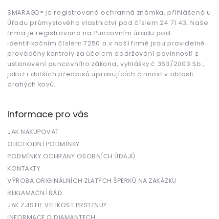
a
t
SMARAGD® je registrovaná ochranná známka, přihlášená u
Úřadu průmyslového vlastnictví pod číslem 24 71 43. Naše
í
firma je registrovaná na Puncovním úřadu pod
identifikačním číslem 7250 a v naší firmě jsou pravidelně
prováděny kontroly za účelem dodržování povinností z
ustanovení puncovního zákona, vyhlášky č.363/2003 Sb.,
jakož i dalších předpisů upravujících činnost v oblasti
drahých kovů.
Informace pro vás
JAK NAKUPOVAT
OBCHODNÍ PODMÍNKY
PODMÍNKY OCHRANY OSOBNÍCH ÚDAJŮ
KONTAKTY
VÝROBA ORIGINÁLNÍCH ZLATÝCH ŠPERKŮ NA ZAKÁZKU
REKLAMAČNÍ ŘÁD
JAK ZJISTIT VELIKOST PRSTENU?
INFORMACE O DIAMANTECH