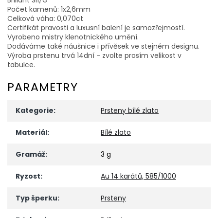
Počet kamenů: 1x2,6mm
Celková váha: 0,070ct
Certifikát pravosti a luxusní balení je samozřejmostí.
Vyrobeno mistry klenotnického umění.
Dodáváme také náušnice i přívěsek ve stejném designu.
Výroba prstenu trvá 14dní - zvolte prosím velikost v
tabulce.
PARAMETRY
Kategorie
:
Prsteny bílé zlato
Materiál
:
Bílé zlato
Gramáž
:
3 g
Ryzost
:
Au 14 karátů, 585/1000
Typ šperku
:
Prsteny