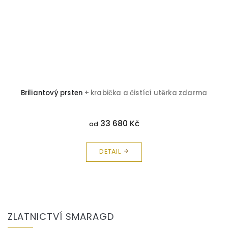
Briliantový prsten
+ krabička a čistící utěrka zdarma
33 680 Kč
od
DETAIL
Z
á
ZLATNICTVÍ SMARAGD
p