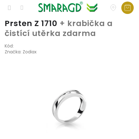
Přejít
Prsten Z 1710
+ krabička a
na
čistící utěrka zdarma
obsah
Kód:
Značka:
Zodiax