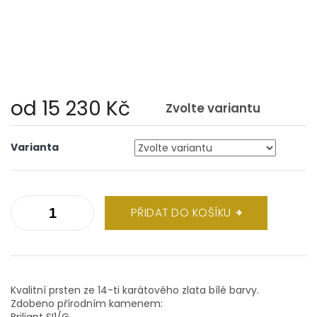
od
15 230 Kč
Zvolte variantu
Měrná
cena:
Varianta
PŘIDAT DO KOŠÍKU
Kvalitní prsten ze 14-ti karátového zlata bílé barvy.
Zdobeno přírodním kamenem:
Briliant SI1/G