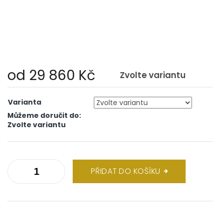
od
29 860 Kč
Zvolte variantu
Měrná
cena:
Varianta
Můžeme doručit do:
Zvolte variantu
PŘIDAT DO KOŠÍKU