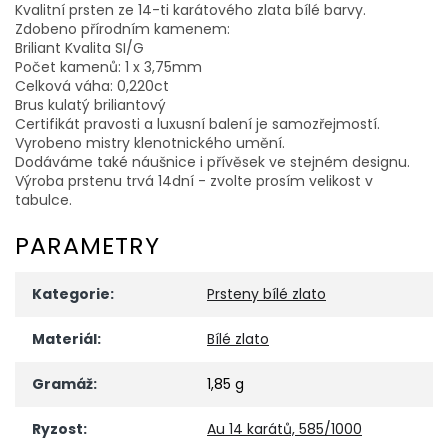
Kvalitní prsten ze 14-ti karátového zlata bílé barvy.
Zdobeno přírodním kamenem:
Briliant Kvalita SI/G
Počet kamenů: 1 x 3,75mm
Celková váha: 0,220ct
Brus kulatý briliantový
Certifikát pravosti a luxusní balení je samozřejmostí.
Vyrobeno mistry klenotnického umění.
Dodáváme také náušnice i přívěsek ve stejném designu.
Výroba prstenu trvá 14dní - zvolte prosím velikost v
tabulce.
PARAMETRY
Kategorie
:
Prsteny bílé zlato
Materiál
:
Bílé zlato
Gramáž
:
1,85 g
Ryzost
:
Au 14 karátů, 585/1000