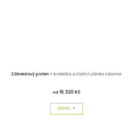
Záhnědový prsten
+ krabička a čistící utěrka zdarma
16 320 Kč
od
DETAIL