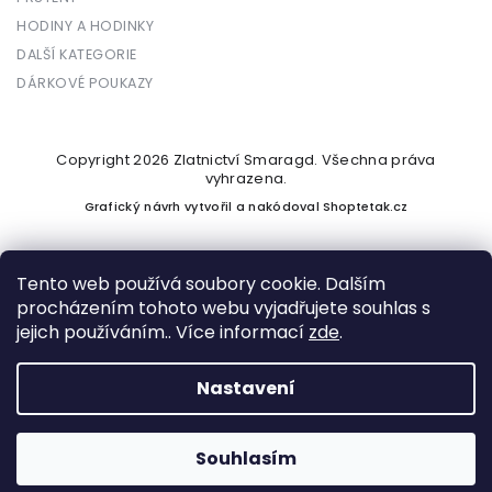
HODINY A HODINKY
DALŠÍ KATEGORIE
DÁRKOVÉ POUKAZY
Copyright 2026
Zlatnictví Smaragd
. Všechna práva
vyhrazena.
Grafický návrh vytvořil a nakódoval
Shoptetak.cz
Tento web používá soubory cookie. Dalším
procházením tohoto webu vyjadřujete souhlas s
Vytvořil Shoptet
jejich používáním.. Více informací
zde
.
Nastavení
Podle zákona o evidenci tržeb je prodávající povinen vystavit
kupujícímu účtenku. Zároveň je povinen zaevidovat přijatou
tržbu u správce daně online; v případě technického výpadku
Souhlasím
pak nejpozději do 48 hodin.