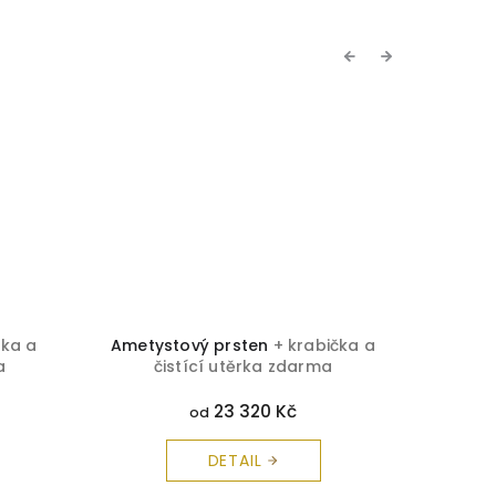
Previous
Next
čka a
Ametystový prsten
+ krabička a
Smar
a
čistící utěrka zdarma
zlata 
č
23 320 Kč
od
DETAIL