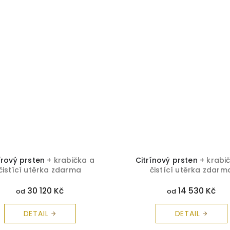
írový prsten
+ krabička a
Citrínový prsten
+ krabi
čistící utěrka zdarma
čistící utěrka zdarm
30 120 Kč
14 530 Kč
od
od
DETAIL
DETAIL