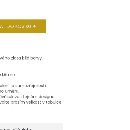
DAT DO KOŠÍKU
ového zlata bílé barvy.
 1x1,8mm
balení je samozřejmostí.
ho umění.
ívěsek ve stejném designu.
volte prosím velikost v tabulce.
rsteny bílé zlato