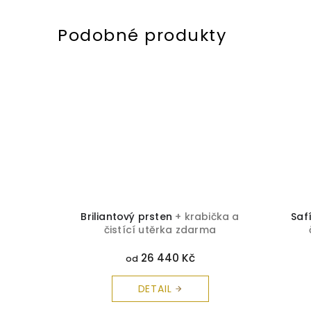
a čistící
Briliantový prsten
+ krabička a
Saf
čistící utěrka zdarma
26 440 Kč
od
DETAIL