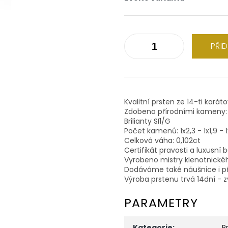
PŘI
Kvalitní prsten ze 14-ti karát
Zdobeno přírodními kameny:
Brilianty SI1/G
Počet kamenů: 1x2,3 - 1x1,9 -
Celková váha: 0,102ct
Certifikát pravosti a luxusní 
Vyrobeno mistry klenotnické
Dodáváme také náušnice i př
Výroba prstenu trvá 14dní - z
PARAMETRY
Kategorie
:
P