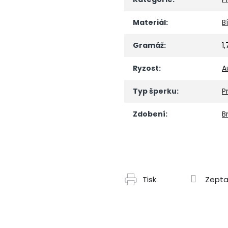
Materiál
:
B
Gramáž
:
1
Ryzost
:
A
Typ šperku
:
P
Zdobení
:
Br
Tisk
Zepta