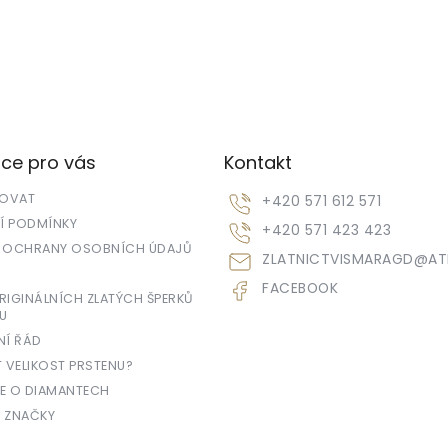
ce pro vás
Kontakt
POVAT
+420 571 612 571
 PODMÍNKY
+420 571 423 423
 OCHRANY OSOBNÍCH ÚDAJŮ
ZLATNICTVISMARAGD
@
AT
FACEBOOK
IGINÁLNÍCH ZLATÝCH ŠPERKŮ
U
NÍ ŘÁD
T VELIKOST PRSTENU?
E O DIAMANTECH
 ZNAČKY