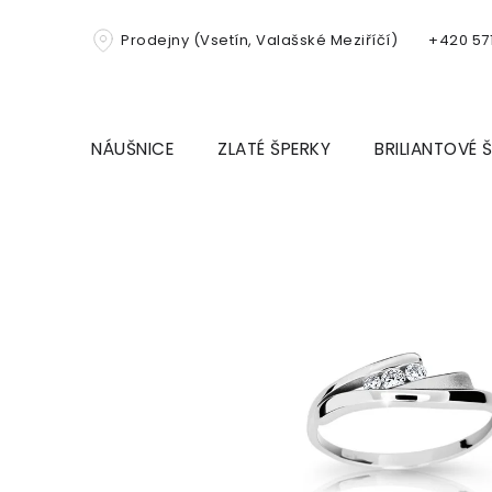
Přejít
na
Prodejny (Vsetín, Valašské Meziříčí)
+420 571
obsah
NÁUŠNICE
ZLATÉ ŠPERKY
BRILIANTOVÉ 