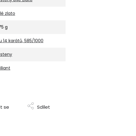
ílé zlato
,75 g
u 14 karátů, 585/1000
rsteny
iliant
t se
Sdílet