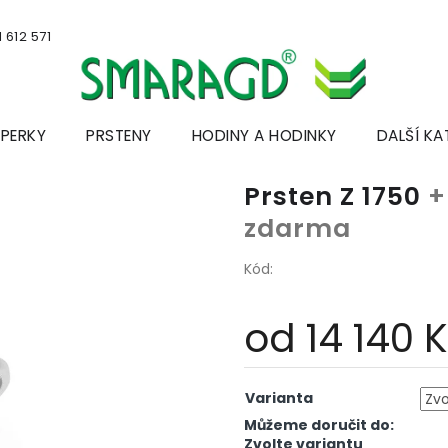
 612 571
ŠPERKY
PRSTENY
HODINY A HODINKY
DALŠÍ KA
Prsten Z 1750
+
zdarma
Kód:
od
14 140 
Měrná
cena:
Varianta
Můžeme doručit do:
Zvolte variantu