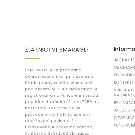
Z
á
p
a
Informa
ZLATNICTVÍ SMARAGD
t
í
JAK NAKU
OBCHODNÍ
SMARAGD® je registrovaná
PODMÍNKY
ochranná známka, přihlášená u
KONTAKTY
Úřadu průmyslového vlastnictví
pod číslem 24 71 43. Naše firma je
VÝROBA OR
NA ZAKÁZK
registrovaná na Puncovním úřadu
pod identifikačním číslem 7250 a v
REKLAMAČ
naší firmě jsou pravidelně
JAK ZJISTI
prováděny kontroly za účelem
INFORMAC
dodržování povinností z
PUNCOVNÍ
ustanovení puncovního zákona,
vyhlášky č.363/2003 Sb., jakož i