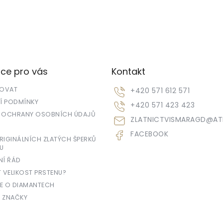
ce pro vás
Kontakt
POVAT
+420 571 612 571
 PODMÍNKY
+420 571 423 423
 OCHRANY OSOBNÍCH ÚDAJŮ
ZLATNICTVISMARAGD
@
AT
FACEBOOK
IGINÁLNÍCH ZLATÝCH ŠPERKŮ
U
NÍ ŘÁD
T VELIKOST PRSTENU?
E O DIAMANTECH
 ZNAČKY