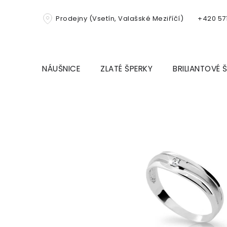
Přejít
na
Prodejny (Vsetín, Valašské Meziříčí)
+420 571
obsah
NÁUŠNICE
ZLATÉ ŠPERKY
BRILIANTOVÉ 