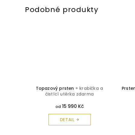
 čistící
Topazový prsten
+ krabička a
Prste
čistící utěrka zdarma
15 990 Kč
od
DETAIL