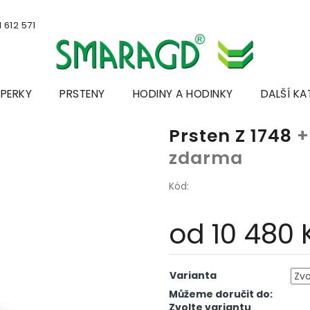
 612 571
ŠPERKY
PRSTENY
HODINY A HODINKY
DALŠÍ KA
Prsten Z 1748
+
zdarma
Kód:
od
10 480 
Měrná
cena:
Varianta
Můžeme doručit do:
Zvolte variantu