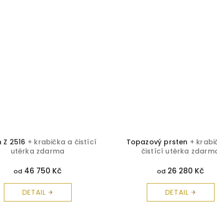
n Z 2516
+ krabička a čistící
Topazový prsten
+ krabi
utěrka zdarma
čistící utěrka zdarm
46 750 Kč
26 280 Kč
od
od
DETAIL
DETAIL