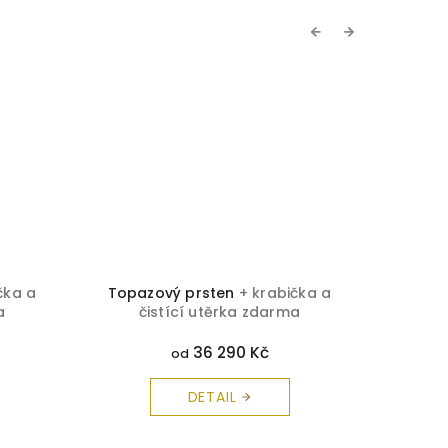
Previous
Next
čka a
Topazový prsten
+ krabička a
Graná
a
čistící utěrka zdarma
č
36 290 Kč
od
DETAIL