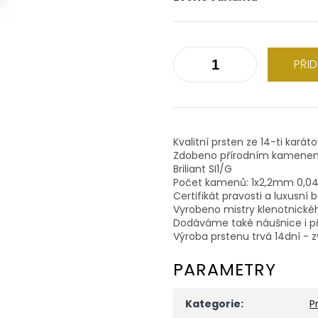
PŘI
Kvalitní prsten ze 14-ti karát
Zdobeno přírodním kamene
Briliant SI1/G
Počet kamenů: 1x2,2mm 0,0
Certifikát pravosti a luxusní 
Vyrobeno mistry klenotnické
Dodáváme také náušnice i př
Výroba prstenu trvá 14dní - z
PARAMETRY
Kategorie
:
P