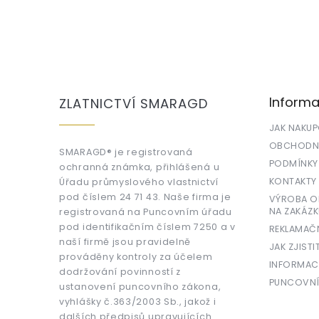
Z
á
p
a
Informa
ZLATNICTVÍ SMARAGD
t
í
JAK NAKU
OBCHODNÍ
SMARAGD® je registrovaná
PODMÍNKY
ochranná známka, přihlášená u
KONTAKTY
Úřadu průmyslového vlastnictví
pod číslem 24 71 43. Naše firma je
VÝROBA OR
NA ZAKÁZK
registrovaná na Puncovním úřadu
pod identifikačním číslem 7250 a v
REKLAMAČ
naší firmě jsou pravidelně
JAK ZJISTI
prováděny kontroly za účelem
INFORMAC
dodržování povinností z
PUNCOVNÍ
ustanovení puncovního zákona,
vyhlášky č.363/2003 Sb., jakož i
dalších předpisů upravujících