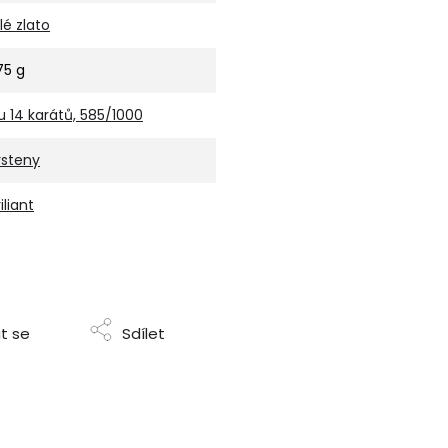
ílé zlato
,75 g
u 14 karátů, 585/1000
rsteny
iliant
t se
Sdílet