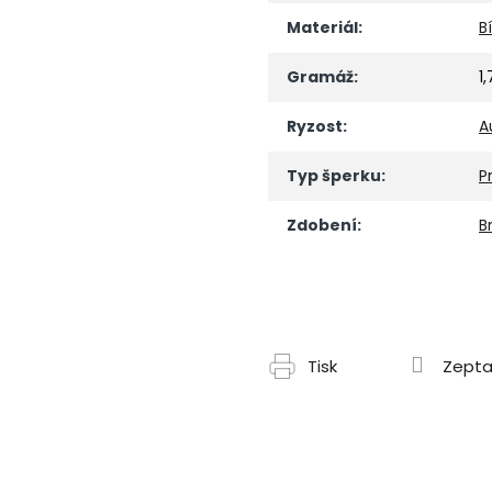
Materiál
:
B
Gramáž
:
1
Ryzost
:
A
Typ šperku
:
P
Zdobení
:
Br
Tisk
Zepta