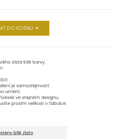
DAT DO KOŠÍKU
ového zlata bílé barvy.
m:
40ct
balení je samozřejmostí.
ho umění.
ívěsek ve stejném designu.
volte prosím velikost v tabulce.
rsteny bílé zlato