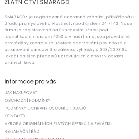
ZLATNICTVÍ SMARAGD
p
a
t
SMARAGD® je registrovaná ochranná známka, přihlášená u
Úřadu průmyslového vlastnictví pod číslem 24 71 43. Naše
í
firma je registrovaná na Puncovním úřadu pod
identifikačním číslem 7250 a v naší firmě jsou pravidelně
prováděny kontroly za účelem dodržování povinností z
ustanovení puncovního zákona, vyhlášky č.363/2003 Sb.,
jakož i dalších předpisů upravujících činnost v oblasti
drahých kovů.
Informace pro vás
JAK NAKUPOVAT
OBCHODNÍ PODMÍNKY
PODMÍNKY OCHRANY OSOBNÍCH ÚDAJŮ
KONTAKTY
VÝROBA ORIGINÁLNÍCH ZLATÝCH ŠPERKŮ NA ZAKÁZKU
REKLAMAČNÍ ŘÁD