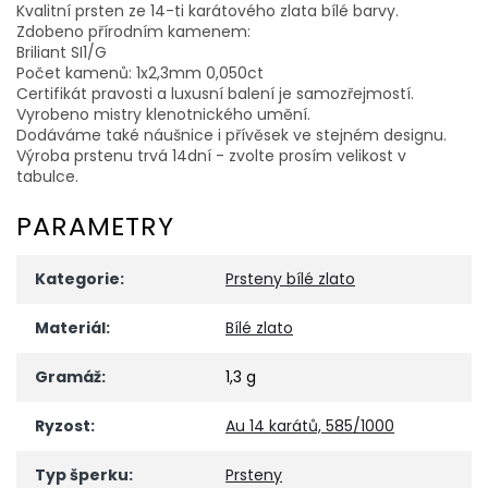
Kvalitní prsten ze 14-ti karátového zlata bílé barvy.
Zdobeno přírodním kamenem:
Briliant SI1/G
Počet kamenů: 1x2,3mm 0,050ct
Certifikát pravosti a luxusní balení je samozřejmostí.
Vyrobeno mistry klenotnického umění.
Dodáváme také náušnice i přívěsek ve stejném designu.
Výroba prstenu trvá 14dní - zvolte prosím velikost v
tabulce.
PARAMETRY
Kategorie
:
Prsteny bílé zlato
Materiál
:
Bílé zlato
Gramáž
:
1,3 g
Ryzost
:
Au 14 karátů, 585/1000
Typ šperku
:
Prsteny