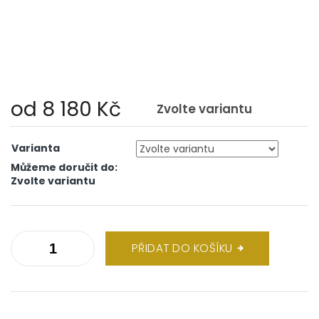
od
8 180 Kč
Zvolte variantu
Měrná
cena:
Varianta
Můžeme doručit do:
Zvolte variantu
PŘIDAT DO KOŠÍKU