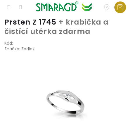
Přejít
Prsten Z 1745
+ krabička a
na
čistící utěrka zdarma
obsah
Kód:
Značka:
Zodiax