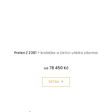
Prsten Z 2361
+ krabička a čistící utěrka zdarma
78 450 Kč
od
DETAIL
Z
á