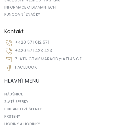
JAK ZJISTIT VELIKOST PRSTENU?
INFORMACE O DIAMANTECH
PUNCOVNÍ ZNAČKY
Kontakt
+420 571 612 571
+420 571 423 423
ZLATNICTVISMARAGD
@
ATLAS.CZ
FACEBOOK
HLAVNÍ MENU
NÁUŠNICE
ZLATÉ ŠPERKY
BRILIANTOVÉ ŠPERKY
PRSTENY
HODINY A HODINKY