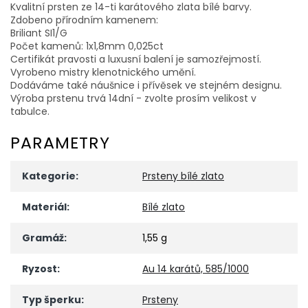
Kvalitní prsten ze 14-ti karátového zlata bílé barvy.
Zdobeno přírodním kamenem:
Briliant SI1/G
Počet kamenů: 1x1,8mm 0,025ct
Certifikát pravosti a luxusní balení je samozřejmostí.
Vyrobeno mistry klenotnického umění.
Dodáváme také náušnice i přívěsek ve stejném designu.
Výroba prstenu trvá 14dní - zvolte prosím velikost v
tabulce.
PARAMETRY
Kategorie
:
Prsteny bílé zlato
Materiál
:
Bílé zlato
Gramáž
:
1,55 g
Ryzost
:
Au 14 karátů, 585/1000
Typ šperku
:
Prsteny