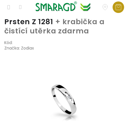
Přejít
Prsten Z 1281
+ krabička a
na
čistící utěrka zdarma
obsah
Kód:
Značka:
Zodiax