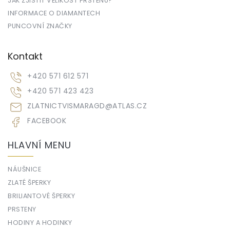
JAK ZJISTIT VELIKOST PRSTENU?
INFORMACE O DIAMANTECH
PUNCOVNÍ ZNAČKY
Kontakt
+420 571 612 571
+420 571 423 423
ZLATNICTVISMARAGD
@
ATLAS.CZ
FACEBOOK
HLAVNÍ MENU
NÁUŠNICE
ZLATÉ ŠPERKY
BRILIANTOVÉ ŠPERKY
PRSTENY
HODINY A HODINKY