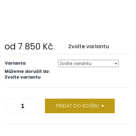
od
7 850 Kč
Zvolte variantu
Měrná
cena:
Varianta
Můžeme doručit do:
Zvolte variantu
PŘIDAT DO KOŠÍKU