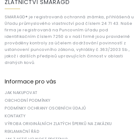
ZLATNICTVÍ SMARAGD
p
a
t
SMARAGD® je registrovaná ochranná známka, přihlášená u
Úřadu průmyslového vlastnictví pod číslem 24 71 43. Naše
í
firma je registrovaná na Puncovním úřadu pod
identifikačním číslem 7250 a v naší firmě jsou pravidelně
prováděny kontroly za účelem dodržování povinností z
ustanovení puncovního zákona, vyhlášky č.363/2003 Sb.,
jakož i dalších předpisů upravujících činnost v oblasti
drahých kovů.
Informace pro vás
JAK NAKUPOVAT
OBCHODNÍ PODMÍNKY
PODMÍNKY OCHRANY OSOBNÍCH ÚDAJŮ
KONTAKTY
VÝROBA ORIGINÁLNÍCH ZLATÝCH ŠPERKŮ NA ZAKÁZKU
REKLAMAČNÍ ŘÁD