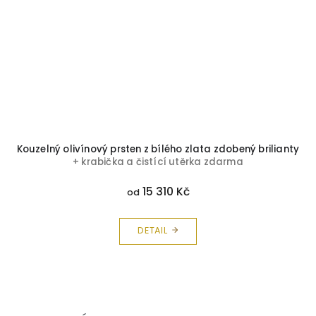
Kouzelný olivínový prsten z bílého zlata zdobený brilianty
+ krabička a čistící utěrka zdarma
15 310 Kč
od
DETAIL
Z
á