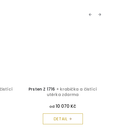
Previous
Next
čistící
Prsten Z 1716
+ krabička a čistící
Prsten 
utěrka zdarma
10 070 Kč
od
DETAIL