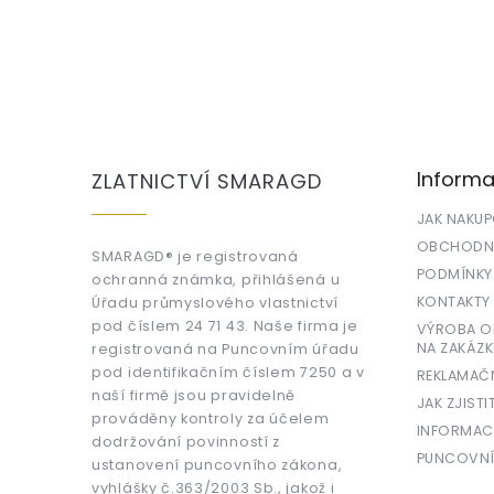
Z
á
p
a
Informa
ZLATNICTVÍ SMARAGD
t
í
JAK NAKU
OBCHODNÍ
SMARAGD® je registrovaná
PODMÍNKY
ochranná známka, přihlášená u
KONTAKTY
Úřadu průmyslového vlastnictví
pod číslem 24 71 43. Naše firma je
VÝROBA OR
NA ZAKÁZK
registrovaná na Puncovním úřadu
pod identifikačním číslem 7250 a v
REKLAMAČ
naší firmě jsou pravidelně
JAK ZJISTI
prováděny kontroly za účelem
INFORMAC
dodržování povinností z
PUNCOVNÍ
ustanovení puncovního zákona,
vyhlášky č.363/2003 Sb., jakož i