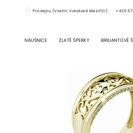
Přejít
na
Prodejny (Vsetín, Valašské Meziříčí)
+420 571
obsah
NÁUŠNICE
ZLATÉ ŠPERKY
BRILIANTOVÉ 