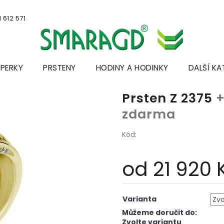
 612 571
ŠPERKY
PRSTENY
HODINY A HODINKY
DALŠÍ KA
Prsten Z 2375
+
zdarma
Kód:
od
21 920 
Měrná
cena:
Varianta
Můžeme doručit do:
Zvolte variantu