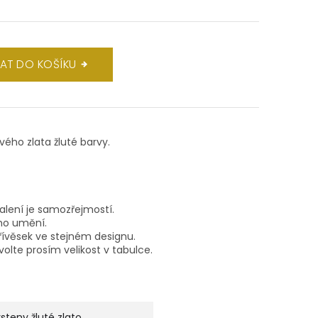
DAT DO KOŠÍKU
ového zlata žluté barvy.
balení je samozřejmostí.
ho umění.
ívěsek ve stejném designu.
volte prosím velikost v tabulce.
rsteny žluté zlato