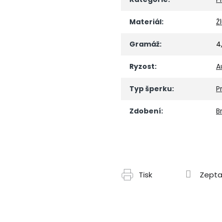
Materiál
:
Ž
Gramáž
:
4
Ryzost
:
A
Typ šperku
:
P
Zdobení
:
Br
Tisk
Zepta