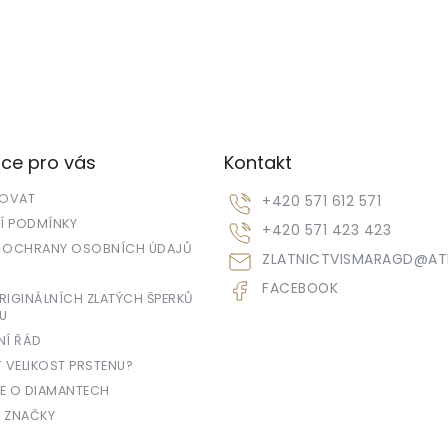
ce pro vás
Kontakt
POVAT
+420 571 612 571
 PODMÍNKY
+420 571 423 423
 OCHRANY OSOBNÍCH ÚDAJŮ
ZLATNICTVISMARAGD
@
AT
FACEBOOK
IGINÁLNÍCH ZLATÝCH ŠPERKŮ
U
NÍ ŘÁD
T VELIKOST PRSTENU?
E O DIAMANTECH
 ZNAČKY