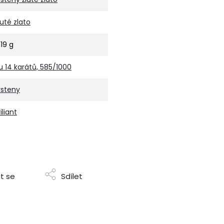
luté zlato
,19 g
u 14 karátů, 585/1000
rsteny
iliant
t se
Sdílet