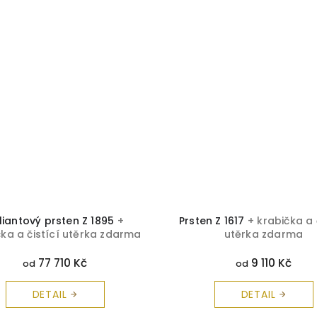
iliantový prsten Z 1895
+
Prsten Z 1617
+ krabička a 
čka a čistící utěrka zdarma
utěrka zdarma
77 710 Kč
9 110 Kč
od
od
DETAIL
DETAIL