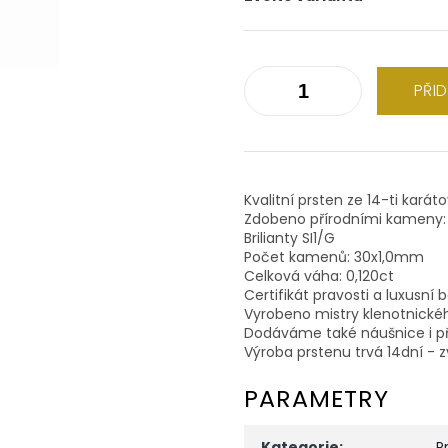
PŘI
Kvalitní prsten ze 14-ti karát
Zdobeno přírodními kameny:
Brilianty SI1/G
Počet kamenů: 30x1,0mm
Celková váha: 0,120ct
Certifikát pravosti a luxusní 
Vyrobeno mistry klenotnické
Dodáváme také náušnice i př
Výroba prstenu trvá 14dní - z
PARAMETRY
Kategorie
:
P