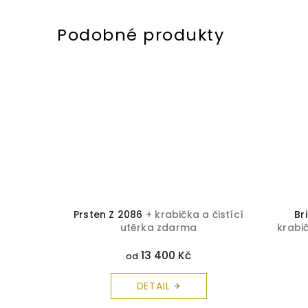
 čistící
Prsten Z 2086
+ krabička a čistící
Br
utěrka zdarma
krabi
13 400 Kč
od
DETAIL