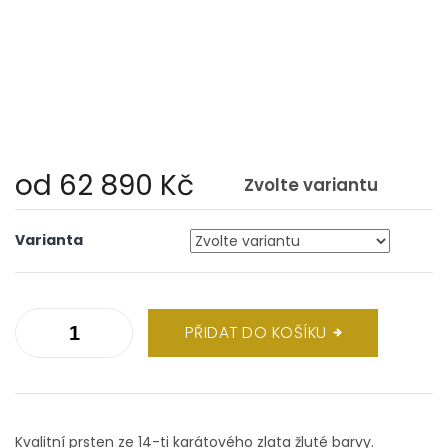
od
62 890 Kč
Zvolte variantu
Měrná
cena:
Varianta
PŘIDAT DO KOŠÍKU
Kvalitní prsten ze 14-ti karátového zlata žluté barvy.