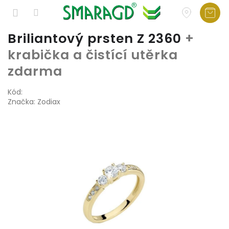
Přejít
Briliantový prsten Z 2360
+
na
krabička a čistící utěrka
obsah
zdarma
Kód:
Značka:
Zodiax