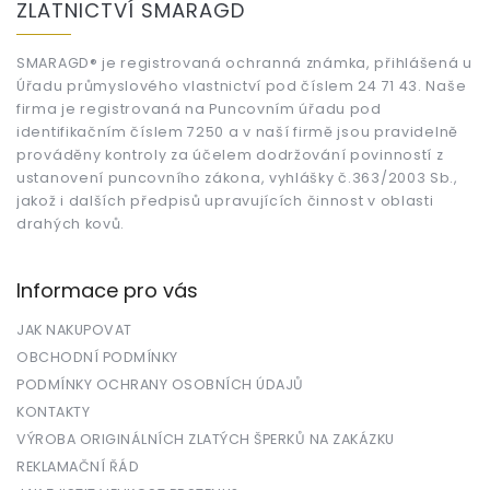
ZLATNICTVÍ SMARAGD
p
a
t
SMARAGD® je registrovaná ochranná známka, přihlášená u
Úřadu průmyslového vlastnictví pod číslem 24 71 43. Naše
í
firma je registrovaná na Puncovním úřadu pod
identifikačním číslem 7250 a v naší firmě jsou pravidelně
prováděny kontroly za účelem dodržování povinností z
ustanovení puncovního zákona, vyhlášky č.363/2003 Sb.,
jakož i dalších předpisů upravujících činnost v oblasti
drahých kovů.
Informace pro vás
JAK NAKUPOVAT
OBCHODNÍ PODMÍNKY
PODMÍNKY OCHRANY OSOBNÍCH ÚDAJŮ
KONTAKTY
VÝROBA ORIGINÁLNÍCH ZLATÝCH ŠPERKŮ NA ZAKÁZKU
REKLAMAČNÍ ŘÁD