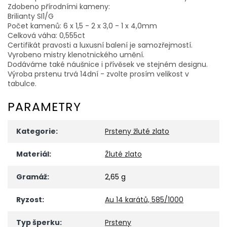
Zdobeno přírodními kameny:
Brilianty SI1/G
Počet kamenů: 6 x 1,5 - 2 x 3,0 - 1 x 4,0mm
Celková váha: 0,555ct
Certifikát pravosti a luxusní balení je samozřejmostí.
Vyrobeno mistry klenotnického umění.
Dodáváme také náušnice i přívěsek ve stejném designu.
Výroba prstenu trvá 14dní - zvolte prosím velikost v
tabulce.
PARAMETRY
Kategorie
:
Prsteny žluté zlato
Materiál
:
Žluté zlato
Gramáž
:
2,65 g
Ryzost
:
Au 14 karátů, 585/1000
Typ šperku
:
Prsteny