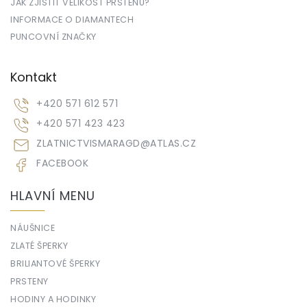
JAK ZJISTIT VELIKOST PRSTENU?
INFORMACE O DIAMANTECH
PUNCOVNÍ ZNAČKY
Kontakt
+420 571 612 571
+420 571 423 423
ZLATNICTVISMARAGD
@
ATLAS.CZ
FACEBOOK
HLAVNÍ MENU
NÁUŠNICE
ZLATÉ ŠPERKY
BRILIANTOVÉ ŠPERKY
PRSTENY
HODINY A HODINKY