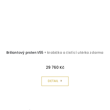
Briliantový prsten V55
+ krabička a čistící utěrka zdarma
29 760 Kč
DETAIL
Z
á