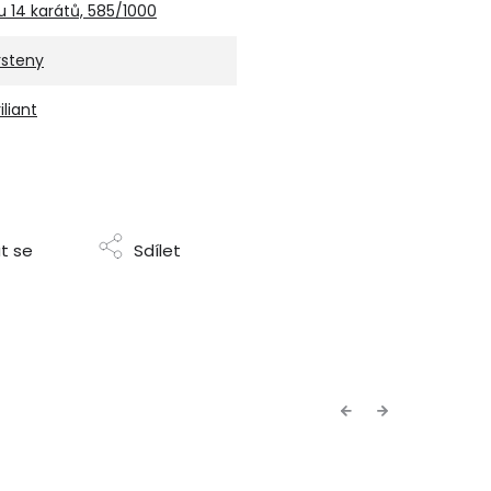
u 14 karátů, 585/1000
rsteny
iliant
t se
Sdílet
Previous
Next