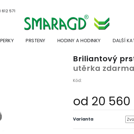
 612 571
ŠPERKY
PRSTENY
HODINY A HODINKY
DALŠÍ KA
Briliantový pr
utěrka zdarm
Kód:
od
20 560
Měrná
cena:
Varianta