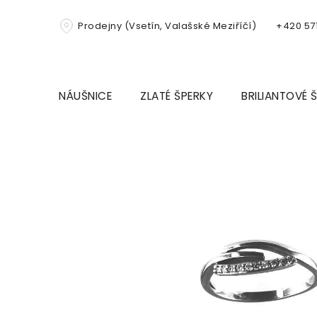
Přejít
na
Prodejny (Vsetín, Valašské Meziříčí)
+420 571
obsah
NÁUŠNICE
ZLATÉ ŠPERKY
BRILIANTOVÉ 