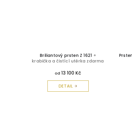
bička a
Briliantový prsten Z 1621
+
Prste
rma
krabička a čistící utěrka zdarma
13 100 Kč
od
DETAIL
Z
á