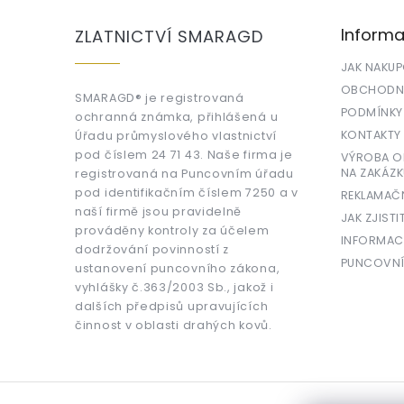
p
a
Informa
ZLATNICTVÍ SMARAGD
t
í
JAK NAKU
OBCHODNÍ
SMARAGD® je registrovaná
PODMÍNKY
ochranná známka, přihlášená u
KONTAKTY
Úřadu průmyslového vlastnictví
pod číslem 24 71 43. Naše firma je
VÝROBA OR
NA ZAKÁZK
registrovaná na Puncovním úřadu
pod identifikačním číslem 7250 a v
REKLAMAČ
naší firmě jsou pravidelně
JAK ZJISTI
prováděny kontroly za účelem
INFORMAC
dodržování povinností z
PUNCOVNÍ
ustanovení puncovního zákona,
vyhlášky č.363/2003 Sb., jakož i
dalších předpisů upravujících
činnost v oblasti drahých kovů.