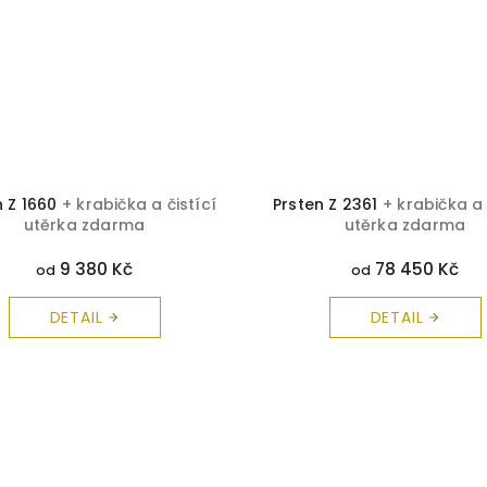
n Z 1660
+ krabička a čistící
Prsten Z 2361
+ krabička a 
utěrka zdarma
utěrka zdarma
9 380 Kč
78 450 Kč
od
od
DETAIL
DETAIL