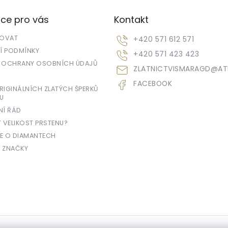
ce pro vás
Kontakt
POVAT
+420 571 612 571
 PODMÍNKY
+420 571 423 423
 OCHRANY OSOBNÍCH ÚDAJŮ
ZLATNICTVISMARAGD
@
AT
FACEBOOK
IGINÁLNÍCH ZLATÝCH ŠPERKŮ
U
NÍ ŘÁD
T VELIKOST PRSTENU?
E O DIAMANTECH
 ZNAČKY