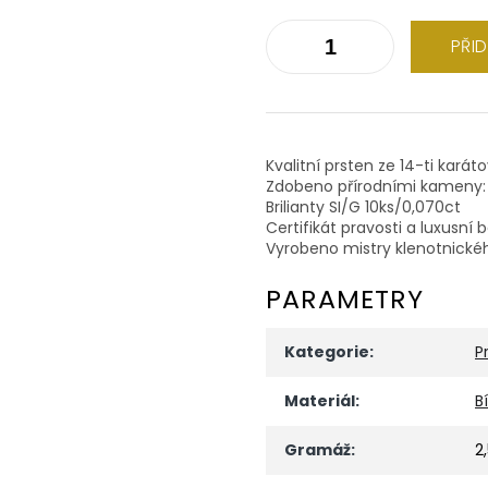
PŘI
Kvalitní prsten ze 14-ti karát
Zdobeno přírodními kameny:
Brilianty SI/G 10ks/0,070ct
Certifikát pravosti a luxusní 
Vyrobeno mistry klenotnické
PARAMETRY
Kategorie
:
P
Materiál
:
B
Gramáž
:
2