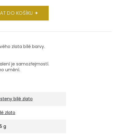
DAT DO KOŠÍKU
ového zlata bílé barvy.
balení je samozřejmostí.
ho umění.
rsteny bílé zlato
ílé zlato
,5 g