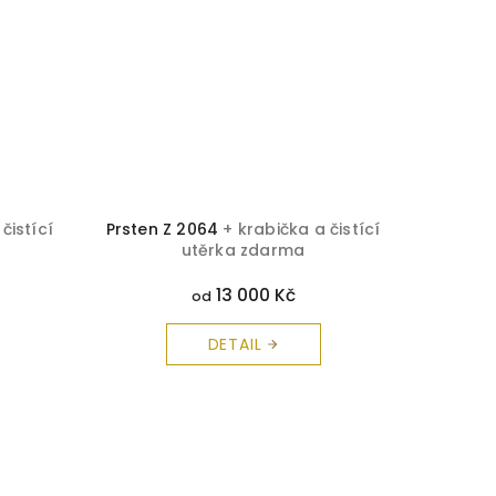
čistící
Prsten Z 2064
+ krabička a čistící
Topaz
utěrka zdarma
č
13 000 Kč
od
DETAIL