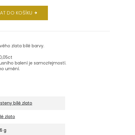
DAT DO KOŠÍKU
ového zlata bílé barvy.
/0,05ct
xusního balení je samozřejmostí.
ho umění.
rsteny bílé zlato
ílé zlato
,6 g