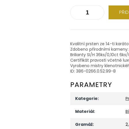
PŘI
Kvalitní prsten ze 14-ti karát
Zdobeno přírodními kameny:
Brilianty SI/H 36ks/0,10ct 6ks
Certifikát pravosti včetně lu
Vyrobeno mistry klenotnické
ID: 386-0266.0.52.99-8
PARAMETRY
Kategorie
:
P
Materiál
:
B
Gramáž
:
2