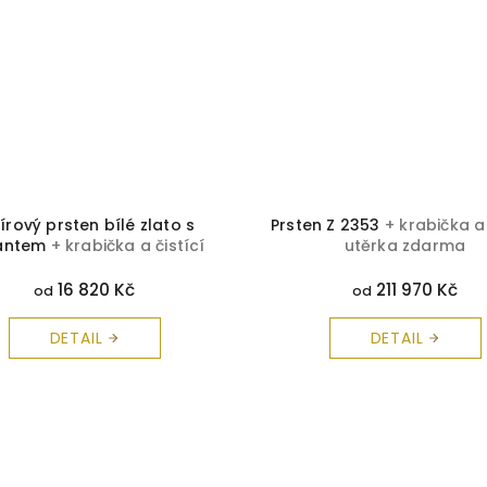
írový prsten bílé zlato s
Prsten Z 2353
+ krabička a 
iantem
+ krabička a čistící
utěrka zdarma
utěrka zdarma
16 820 Kč
211 970 Kč
od
od
DETAIL
DETAIL