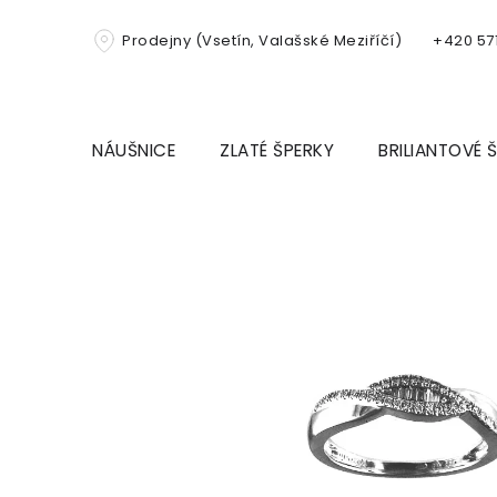
Přejít
na
Prodejny (Vsetín, Valašské Meziříčí)
+420 571
obsah
NÁUŠNICE
ZLATÉ ŠPERKY
BRILIANTOVÉ 