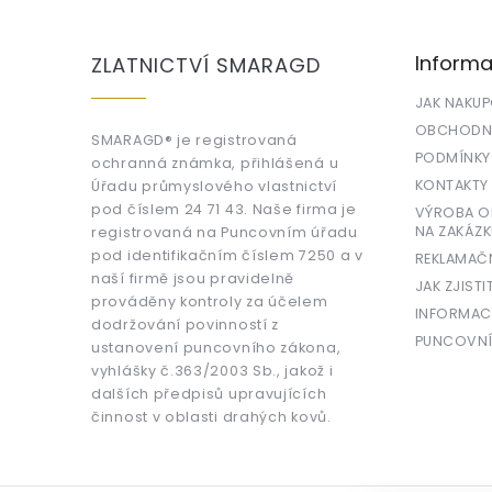
á
p
a
Informa
ZLATNICTVÍ SMARAGD
t
í
JAK NAKU
OBCHODNÍ
SMARAGD® je registrovaná
PODMÍNKY
ochranná známka, přihlášená u
KONTAKTY
Úřadu průmyslového vlastnictví
pod číslem 24 71 43. Naše firma je
VÝROBA OR
NA ZAKÁZK
registrovaná na Puncovním úřadu
pod identifikačním číslem 7250 a v
REKLAMAČ
naší firmě jsou pravidelně
JAK ZJISTI
prováděny kontroly za účelem
INFORMAC
dodržování povinností z
PUNCOVNÍ
ustanovení puncovního zákona,
vyhlášky č.363/2003 Sb., jakož i
dalších předpisů upravujících
činnost v oblasti drahých kovů.