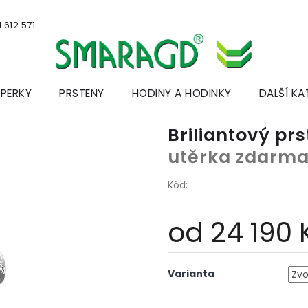
 612 571
ŠPERKY
PRSTENY
HODINY A HODINKY
DALŠÍ KA
Briliantový pr
utěrka zdarm
Kód:
od
24 190 
Měrná
cena:
Varianta