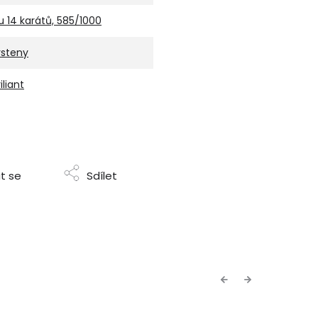
u 14 karátů, 585/1000
rsteny
iliant
t se
Sdílet
Previous
Next