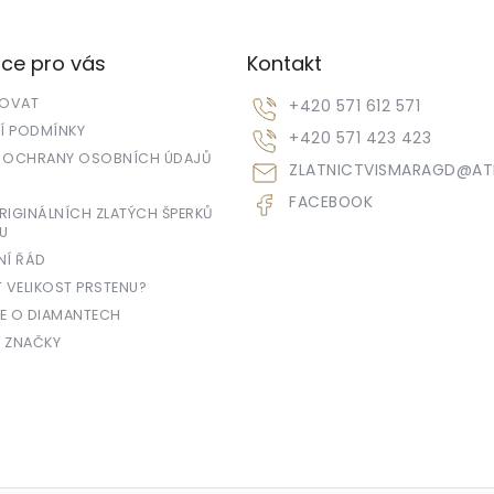
ce pro vás
Kontakt
POVAT
+420 571 612 571
 PODMÍNKY
+420 571 423 423
 OCHRANY OSOBNÍCH ÚDAJŮ
ZLATNICTVISMARAGD
@
AT
FACEBOOK
IGINÁLNÍCH ZLATÝCH ŠPERKŮ
U
NÍ ŘÁD
T VELIKOST PRSTENU?
E O DIAMANTECH
 ZNAČKY