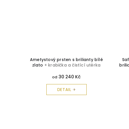
ato s
Ametystový prsten s brilianty bílé
Saf
čistící
zlato
+ krabička a čistící utěrka
bril
zdarma
30 240 Kč
od
DETAIL
Z