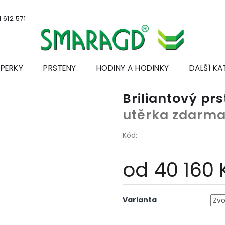
 612 571
ŠPERKY
PRSTENY
HODINY A HODINKY
DALŠÍ KA
Briliantový pr
utěrka zdarm
Kód:
od
40 160 
Měrná
cena:
Varianta