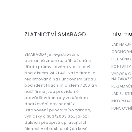
Z
á
p
a
Informa
ZLATNICTVÍ SMARAGD
t
í
JAK NAKU
OBCHODNÍ
SMARAGD® je registrovaná
PODMÍNKY
ochranná známka, přihlášená u
KONTAKTY
Úřadu průmyslového vlastnictví
pod číslem 24 71 43. Naše firma je
VÝROBA OR
NA ZAKÁZK
registrovaná na Puncovním úřadu
pod identifikačním číslem 7250 a v
REKLAMAČ
naší firmě jsou pravidelně
JAK ZJISTI
prováděny kontroly za účelem
INFORMAC
dodržování povinností z
PUNCOVNÍ
ustanovení puncovního zákona,
vyhlášky č.363/2003 Sb., jakož i
dalších předpisů upravujících
činnost v oblasti drahých kovů.