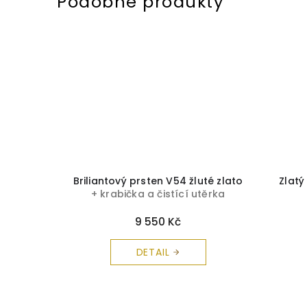
a čistící
Briliantový prsten V54 žluté zlato
Zlatý
+ krabička a čistící utěrka
zdarma
9 550 Kč
DETAIL