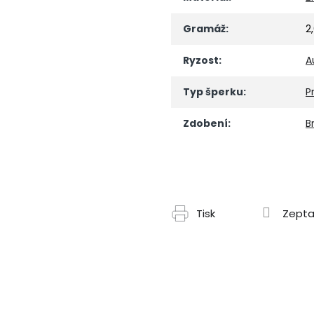
Gramáž
:
2
Ryzost
:
A
Typ šperku
:
P
Zdobení
:
Br
Tisk
Zepta