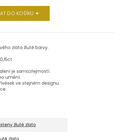
DAT DO KOŠÍKU
ového zlata žluté barvy.
/0,15ct
balení je samozřejmostí.
ho umění.
ívěsek ve stejném designu.
lce.
rsteny žluté zlato
luté zlato