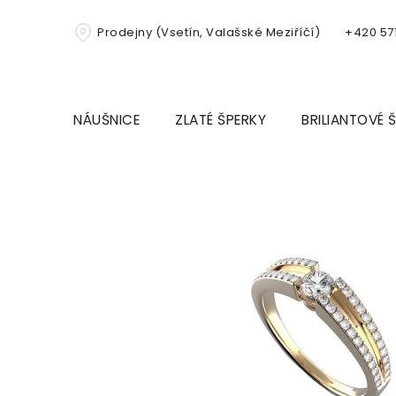
Přejít
na
Prodejny (Vsetín, Valašské Meziříčí)
+420 571
obsah
NÁUŠNICE
ZLATÉ ŠPERKY
BRILIANTOVÉ 