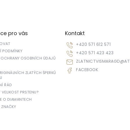
ce pro vás
Kontakt
POVAT
+420 571 612 571
 PODMÍNKY
+420 571 423 423
 OCHRANY OSOBNÍCH ÚDAJŮ
ZLATNICTVISMARAGD
@
AT
FACEBOOK
IGINÁLNÍCH ZLATÝCH ŠPERKŮ
U
NÍ ŘÁD
T VELIKOST PRSTENU?
E O DIAMANTECH
 ZNAČKY