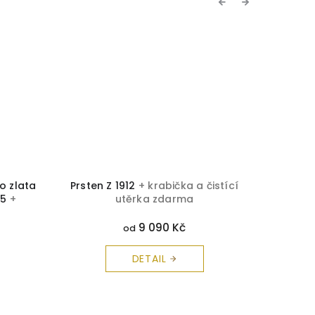
Previous
Next
ho zlata
Prsten Z 1912
+ krabička a čistící
Prsten 
55
+
utěrka zdarma
 zdarma
9 090 Kč
od
DETAIL