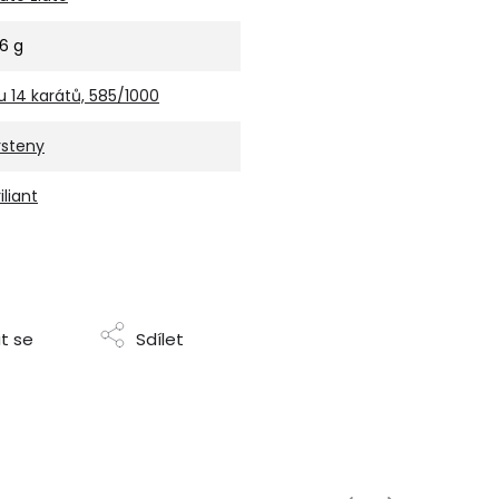
,6 g
u 14 karátů, 585/1000
rsteny
iliant
t se
Sdílet