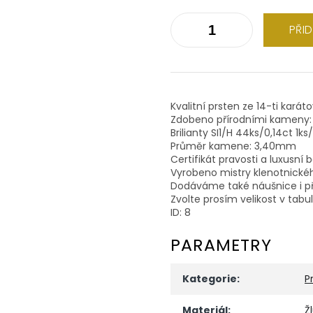
PŘI
Kvalitní prsten ze 14-ti karát
Zdobeno přírodními kameny:
Brilianty SI1/H 44ks/0,14ct 1ks
Průměr kamene: 3,40mm
Certifikát pravosti a luxusní 
Vyrobeno mistry klenotnické
Dodáváme také náušnice i př
Zvolte prosím velikost v tabu
ID: 8
PARAMETRY
Kategorie
:
P
Materiál
:
Ž