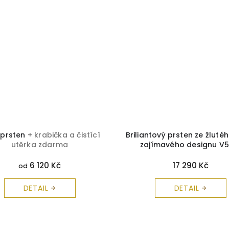
 prsten
+ krabička a čistící
Briliantový prsten ze žluté
utěrka zdarma
zajímavého designu V
krabička a čistící utěrka
6 120 Kč
17 290 Kč
od
DETAIL
DETAIL