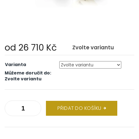
od
26 710 Kč
Zvolte variantu
Měrná
cena:
Varianta
Můžeme doručit do:
Zvolte variantu
PŘIDAT DO KOŠÍKU