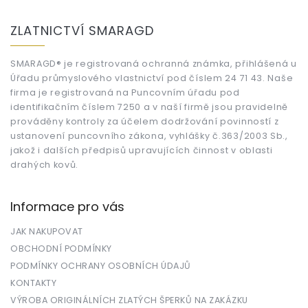
Z
á
ZLATNICTVÍ SMARAGD
p
a
t
SMARAGD® je registrovaná ochranná známka, přihlášená u
Úřadu průmyslového vlastnictví pod číslem 24 71 43. Naše
í
firma je registrovaná na Puncovním úřadu pod
identifikačním číslem 7250 a v naší firmě jsou pravidelně
prováděny kontroly za účelem dodržování povinností z
ustanovení puncovního zákona, vyhlášky č.363/2003 Sb.,
jakož i dalších předpisů upravujících činnost v oblasti
drahých kovů.
Informace pro vás
JAK NAKUPOVAT
OBCHODNÍ PODMÍNKY
PODMÍNKY OCHRANY OSOBNÍCH ÚDAJŮ
KONTAKTY
VÝROBA ORIGINÁLNÍCH ZLATÝCH ŠPERKŮ NA ZAKÁZKU