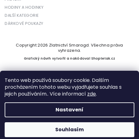
HODINY A HODINKY
DALŠÍ KATEGORIE
DÁRKOVÉ POUKAZY
Copyright 2026
Zlatnictví Smaragd
. Všechna práva
vyhrazena.
Grafický návrh vytvořil a nakódoval
Shoptetak.cz
Tento web používá soubory cookie. Dalším
procházením tohoto webu vyjadřujete souhlas s
Vytvořil Shoptet
jejich používáním.. Více informací
zde
.
Nastavení
Podle zákona o evidenci tržeb je prodávající povinen vystavit
kupujícímu účtenku. Zároveň je povinen zaevidovat přijatou
tržbu u správce daně online; v případě technického výpadku
Souhlasím
pak nejpozději do 48 hodin.