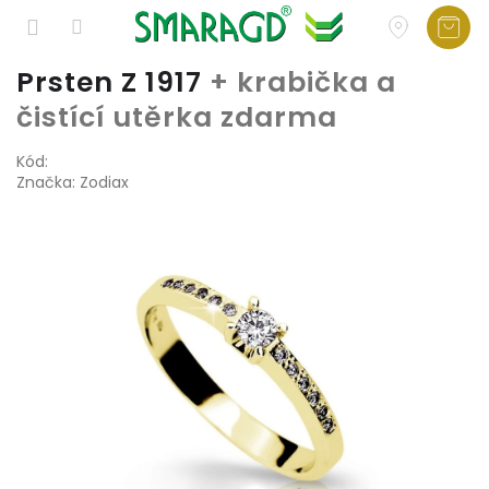
Přejít
Prsten Z 1917
+ krabička a
na
čistící utěrka zdarma
obsah
Kód:
Značka:
Zodiax