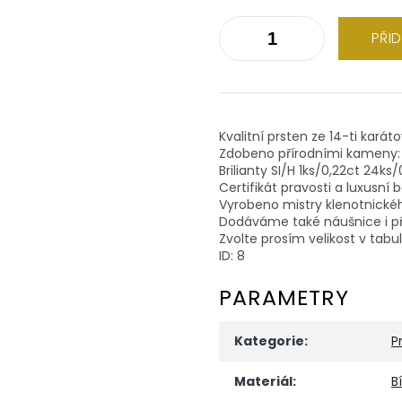
PŘI
Kvalitní prsten ze 14-ti karát
Zdobeno přírodními kameny:
Brilianty SI/H 1ks/0,22ct 24ks
Certifikát pravosti a luxusní 
Vyrobeno mistry klenotnické
Dodáváme také náušnice i př
Zvolte prosím velikost v tabu
ID: 8
PARAMETRY
Kategorie
:
P
Materiál
:
B