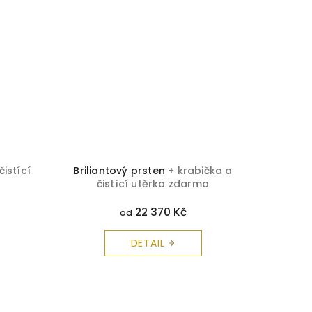
čistící
Briliantový prsten
+ krabička a
Kouzelný
čistící utěrka zdarma
zlata z
a 
22 370 Kč
od
DETAIL