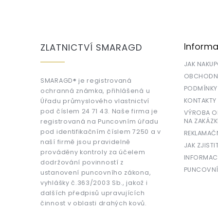
Z
á
p
a
Informa
ZLATNICTVÍ SMARAGD
t
í
JAK NAKU
OBCHODNÍ
SMARAGD® je registrovaná
PODMÍNKY
ochranná známka, přihlášená u
KONTAKTY
Úřadu průmyslového vlastnictví
pod číslem 24 71 43. Naše firma je
VÝROBA OR
NA ZAKÁZK
registrovaná na Puncovním úřadu
pod identifikačním číslem 7250 a v
REKLAMAČ
naší firmě jsou pravidelně
JAK ZJISTI
prováděny kontroly za účelem
INFORMAC
dodržování povinností z
PUNCOVNÍ
ustanovení puncovního zákona,
vyhlášky č.363/2003 Sb., jakož i
dalších předpisů upravujících
činnost v oblasti drahých kovů.