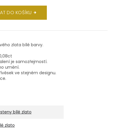
DAT DO KOŠÍKU
ového zlata bílé barvy.
/0,08ct
balení je samozřejmostí.
ho umění.
ívěsek ve stejném designu.
lce.
rsteny bílé zlato
ílé zlato