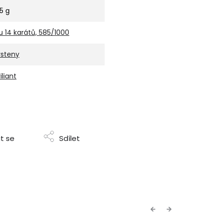
,5 g
u 14 karátů, 585/1000
rsteny
iliant
t se
Sdílet
Previous
Next