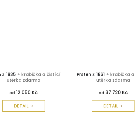
n Z 1835
+ krabička a čistící
Prsten Z 1861
+ krabička a 
utěrka zdarma
utěrka zdarma
12 050 Kč
37 720 Kč
od
od
DETAIL
DETAIL