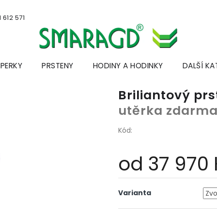
 612 571
ŠPERKY
PRSTENY
HODINY A HODINKY
DALŠÍ KA
Briliantový pr
utěrka zdarm
Kód:
od
37 970
Měrná
cena:
Varianta