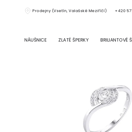
Přejít
na
Prodejny (Vsetín, Valašské Meziříčí)
+420 571
obsah
NÁUŠNICE
ZLATÉ ŠPERKY
BRILIANTOVÉ 