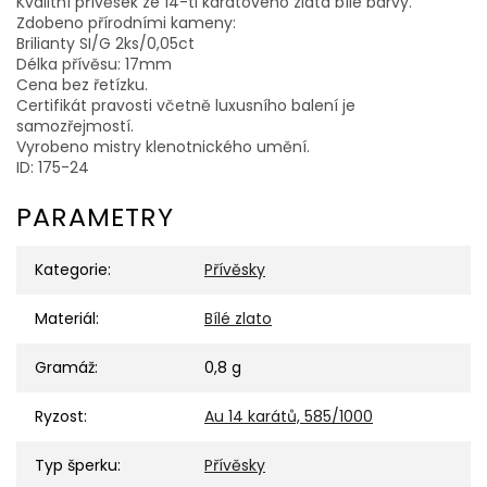
Kvalitní přívěsek ze 14-ti karátového zlata bílé barvy.
Zdobeno přírodními kameny:
Brilianty SI/G 2ks/0,05ct
Délka přívěsu: 17mm
Cena bez řetízku.
Certifikát pravosti včetně luxusního balení je
samozřejmostí.
Vyrobeno mistry klenotnického umění.
ID: 175-24
PARAMETRY
Kategorie
:
Přívěsky
Materiál
:
Bílé zlato
Gramáž
:
0,8 g
Ryzost
:
Au 14 karátů, 585/1000
Typ šperku
:
Přívěsky