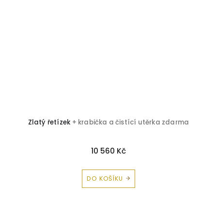
 a
Zlatý řetízek
+ krabička a čistící utěrka zdarma
10 560 Kč
DO KOŠÍKU