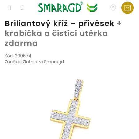
Přejít
Briliantový kříž – přívěsek
+
na
krabička a čistící utěrka
obsah
zdarma
Kód:
200674
Značka:
Zlatnictví Smaragd