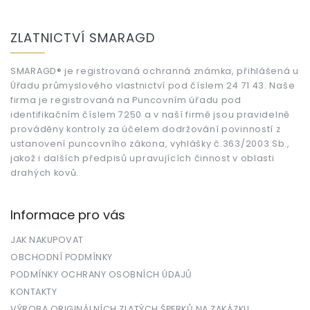
Z
á
ZLATNICTVÍ SMARAGD
p
a
t
SMARAGD® je registrovaná ochranná známka, přihlášená u
Úřadu průmyslového vlastnictví pod číslem 24 71 43. Naše
í
firma je registrovaná na Puncovním úřadu pod
identifikačním číslem 7250 a v naší firmě jsou pravidelně
prováděny kontroly za účelem dodržování povinností z
ustanovení puncovního zákona, vyhlášky č.363/2003 Sb.,
jakož i dalších předpisů upravujících činnost v oblasti
drahých kovů.
Informace pro vás
JAK NAKUPOVAT
OBCHODNÍ PODMÍNKY
PODMÍNKY OCHRANY OSOBNÍCH ÚDAJŮ
KONTAKTY
VÝROBA ORIGINÁLNÍCH ZLATÝCH ŠPERKŮ NA ZAKÁZKU