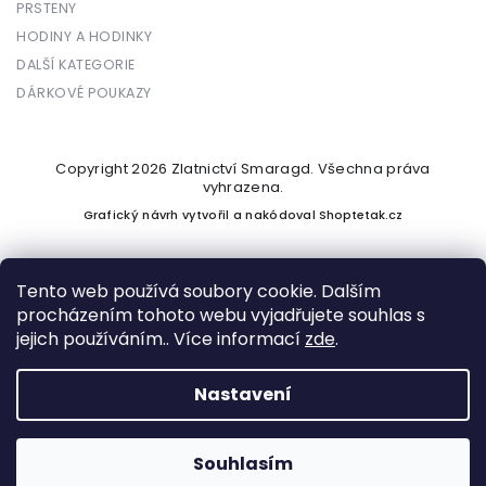
PRSTENY
HODINY A HODINKY
DALŠÍ KATEGORIE
DÁRKOVÉ POUKAZY
Copyright 2026
Zlatnictví Smaragd
. Všechna práva
vyhrazena.
Grafický návrh vytvořil a nakódoval
Shoptetak.cz
Tento web používá soubory cookie. Dalším
procházením tohoto webu vyjadřujete souhlas s
Vytvořil Shoptet
jejich používáním.. Více informací
zde
.
Nastavení
Podle zákona o evidenci tržeb je prodávající povinen vystavit
kupujícímu účtenku. Zároveň je povinen zaevidovat přijatou
tržbu u správce daně online; v případě technického výpadku
Souhlasím
pak nejpozději do 48 hodin.