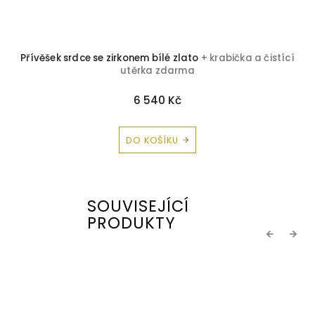
Přívěšek srdce se zirkonem bílé zlato
+ krabička a čistící
utěrka zdarma
6 540 Kč
DO KOŠÍKU
SOUVISEJÍCÍ
PRODUKTY
Previous
Next