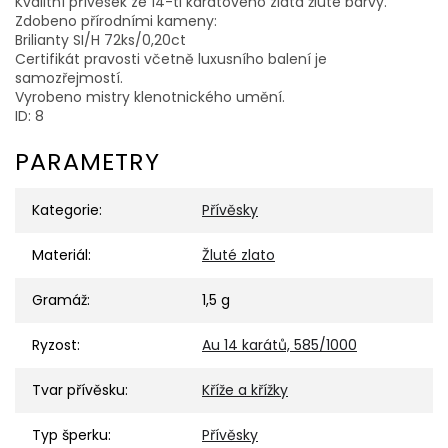
Kvalitní přívěsek ze 14-ti karátového zlata žluté barvy.
Zdobeno přírodními kameny:
Brilianty SI/H 72ks/0,20ct
Certifikát pravosti včetně luxusního balení je
samozřejmostí.
Vyrobeno mistry klenotnického umění.
ID: 8
PARAMETRY
Kategorie
:
Přívěsky
Materiál
:
Žluté zlato
Gramáž
:
1,5 g
Ryzost
:
Au 14 karátů, 585/1000
Tvar přívěsku
:
Kříže a křížky
Typ šperku
:
Přívěsky