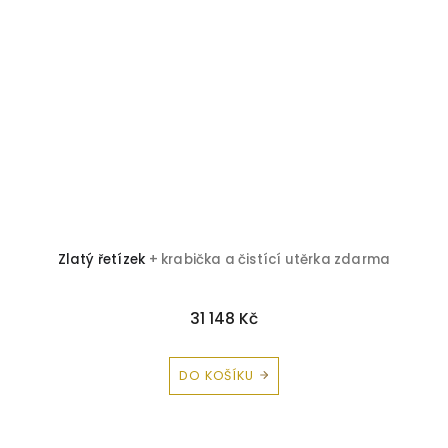
Zlatý řetízek
+ krabička a čistící utěrka zdarma
Z
31 148 Kč
DO KOŠÍKU