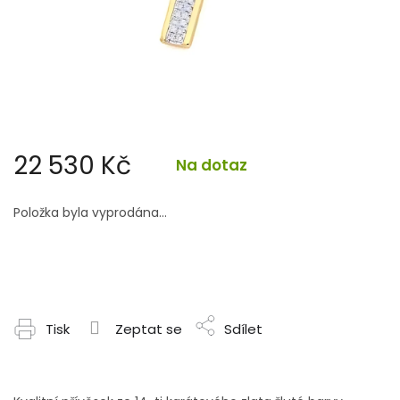
22 530 Kč
Na dotaz
Měrná
cena:
Položka byla vyprodána…
Tisk
Zeptat se
Sdílet