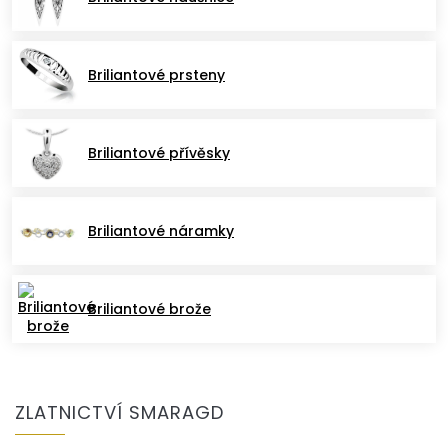
k
y
v
ý
Briliantové prsteny
p
i
s
u
Briliantové přívěsky
Briliantové náramky
Briliantové brože
Z
á
ZLATNICTVÍ SMARAGD
p
a