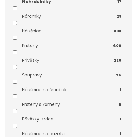
Náhrdelníky
17
bílé zlato
0
Náramky
28
Bílé zlato-topez
0
Náušnice
488
Prsteny
609
Přívěsky
220
Soupravy
24
Náušnice na šroubek
1
Prsteny s kameny
5
Přívěsky-srdce
1
Náušnice na puzetu
1