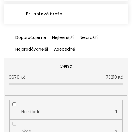
Briliantové brože
Ř
Doporučujeme
Nejlevnější
Nejdražší
a
z
Nejprodávanější
Abecedně
e
n
í
Cena
p
9670
Kč
73210
Kč
r
o
d
u
k
t
Na skladě
1
ů
Akce
0