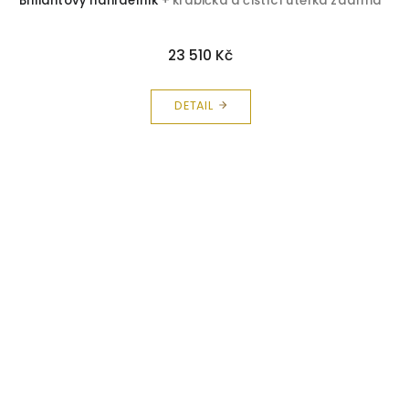
Briliantový náhrdelník
+ krabička a čistící utěrka zdarma
23 510 Kč
DETAIL