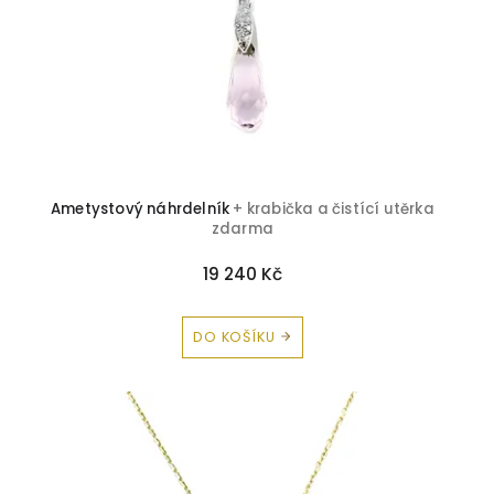
Briliant-řada kamenů-ametyst
0
Černý briliant
0
Briliant topaz
0
Ametystový náhrdelník
+ krabička a čistící utěrka
zdarma
19 240 Kč
DO KOŠÍKU