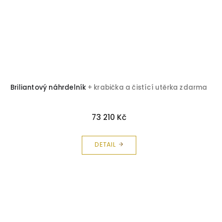
Briliantový náhrdelník
+ krabička a čistící utěrka zdarma
73 210 Kč
DETAIL