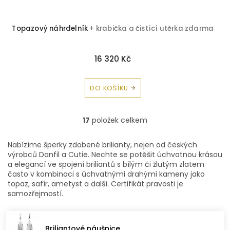
Topazový náhrdelník
+ krabička a čistící utěrka zdarma
16 320 Kč
DO KOŠÍKU
17
položek celkem
O
v
l
Nabízíme šperky zdobené brilianty, nejen od českých
á
výrobců Danfil a Cutie. Nechte se potěšit úchvatnou krásou
d
a elegancí ve spojení briliantů s bílým či žlutým zlatem
a
často v kombinaci s úchvatnými drahými kameny jako
c
topaz, safír, ametyst a další. Certifikát pravosti je
í
samozřejmostí.
p
r
v
Briliantové náušnice