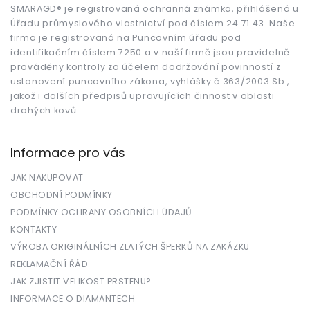
t
SMARAGD® je registrovaná ochranná známka, přihlášená u
Úřadu průmyslového vlastnictví pod číslem 24 71 43. Naše
í
firma je registrovaná na Puncovním úřadu pod
identifikačním číslem 7250 a v naší firmě jsou pravidelně
prováděny kontroly za účelem dodržování povinností z
ustanovení puncovního zákona, vyhlášky č.363/2003 Sb.,
jakož i dalších předpisů upravujících činnost v oblasti
drahých kovů.
Informace pro vás
JAK NAKUPOVAT
OBCHODNÍ PODMÍNKY
PODMÍNKY OCHRANY OSOBNÍCH ÚDAJŮ
KONTAKTY
VÝROBA ORIGINÁLNÍCH ZLATÝCH ŠPERKŮ NA ZAKÁZKU
REKLAMAČNÍ ŘÁD
JAK ZJISTIT VELIKOST PRSTENU?
INFORMACE O DIAMANTECH