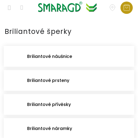
Přejít
na
Briliantové šperky
obsah
Briliantové náušnice
Briliantové prsteny
Briliantové přívěsky
Briliantové náramky