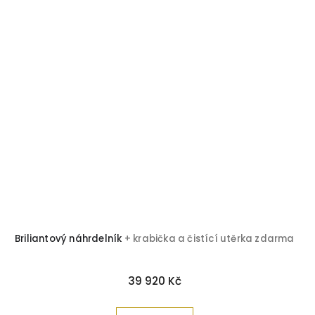
Briliantový náhrdelník
+ krabička a čistící utěrka zdarma
39 920 Kč