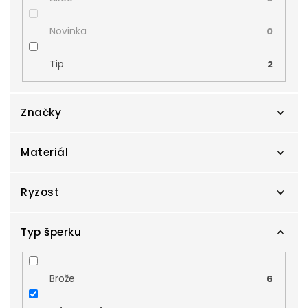
Novinka
0
Tip
2
Značky
Materiál
Cutie
0
Danfil
Ryzost
0
Bílé zlato
12
Zlatnictví Smaragd
17
Kombinované zlato
Typ šperku
0
Au 14 karátů, 585/1000
16
Zodiax
0
Žluté zlato
5
Au 18 karátů, 750/1000
1
Brože
6
Růžové zlato
0