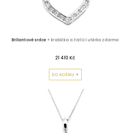
Morganit
0
Briliant-řada kamenů
0
Briliantové srdce
+ krabička a čistící utěrka zdarma
Briliant-Tanzanit
0
Briliant-Safír
0
21 410 Kč
Briliant-Ametyst
0
DO KOŠÍKU
Briliant-Citrín
0
Briliant-Smaragd
0
Briliant-Rubín
0
Briliant-Topaz
0