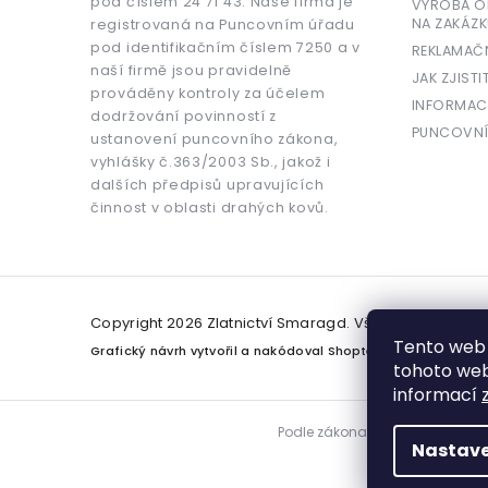
pod číslem 24 71 43. Naše firma je
VÝROBA OR
NA ZAKÁZK
registrovaná na Puncovním úřadu
pod identifikačním číslem 7250 a v
REKLAMAČ
naší firmě jsou pravidelně
JAK ZJISTI
prováděny kontroly za účelem
INFORMAC
dodržování povinností z
PUNCOVNÍ
ustanovení puncovního zákona,
vyhlášky č.363/2003 Sb., jakož i
dalších předpisů upravujících
činnost v oblasti drahých kovů.
Copyright 2026
Zlatnictví Smaragd
. Všechna práva v
Tento web 
Grafický návrh vytvořil a nakódoval
Shoptetak.cz
tohoto webu
informací
Podle zákona o evidenci tržeb j
Nastave