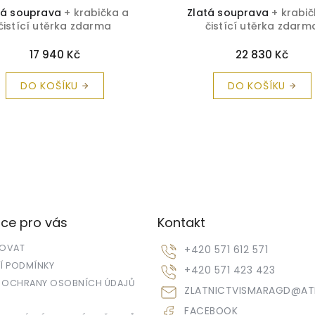
tá souprava
+ krabička a
Zlatá souprava
+ krabič
čistící utěrka zdarma
čistící utěrka zdarm
17 940 Kč
22 830 Kč
DO KOŠÍKU
DO KOŠÍKU
ce pro vás
Kontakt
POVAT
+420 571 612 571
 PODMÍNKY
+420 571 423 423
 OCHRANY OSOBNÍCH ÚDAJŮ
ZLATNICTVISMARAGD
@
AT
FACEBOOK