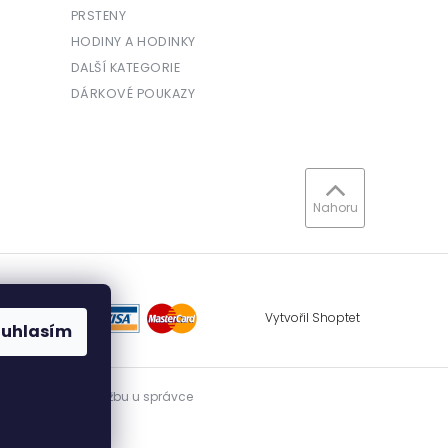
PRSTENY
HODINY A HODINKY
DALŠÍ KATEGORIE
DÁRKOVÉ POUKAZY
Nahoru
Vytvořil Shoptet
ouhlasím
vidovat přijatou tržbu u správce