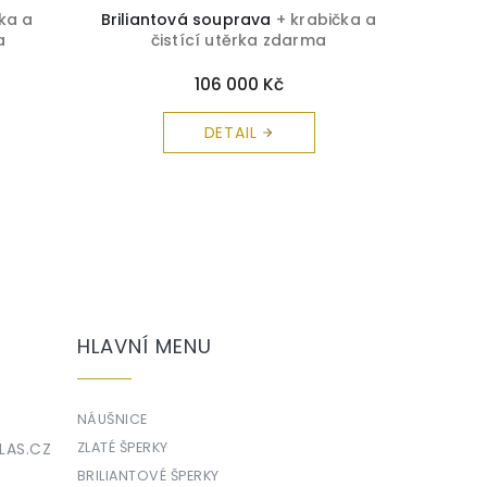
ka a
Briliantová souprava
+ krabička a
Perlo
a
čistící utěrka zdarma
č
106 000 Kč
DETAIL
HLAVNÍ MENU
NÁUŠNICE
LAS.CZ
ZLATÉ ŠPERKY
BRILIANTOVÉ ŠPERKY