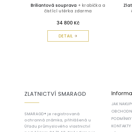
rabička a
Briliantová souprava
+ krabička a
Zla
rma
čistící utěrka zdarma
34 800 Kč
DETAIL
Z
á
p
a
Informa
ZLATNICTVÍ SMARAGD
t
í
JAK NAKU
OBCHODNÍ
SMARAGD® je registrovaná
PODMÍNKY
ochranná známka, přihlášená u
KONTAKTY
Úřadu průmyslového vlastnictví