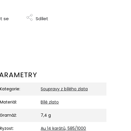
t se
Sdílet
ARAMETRY
Kategorie
:
Soupravy z bílého zlata
Materiál
:
Bílé zlato
Gramáž
:
7,4 g
Ryzost
:
Au 14 karátů, 585/1000