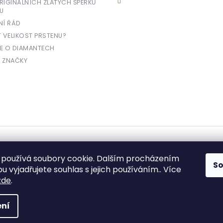
IGINÁLNÍCH ZLATÝCH ŠPERKŮ
U
NÍ ŘÁD
T VELIKOST PRSTENU?
E O DIAMANTECH
 ZNAČKY
yhrazena.
používá soubory cookie. Dalším procházením
S
 vyjadřujete souhlas s jejich používáním.. Více
zde
.
e prodávající povinen vystavit kupujícímu účtenku. Zároveň je povinen zae
ní
daně online; v případě technického výpadku pak nejpozději do 48 hodin.