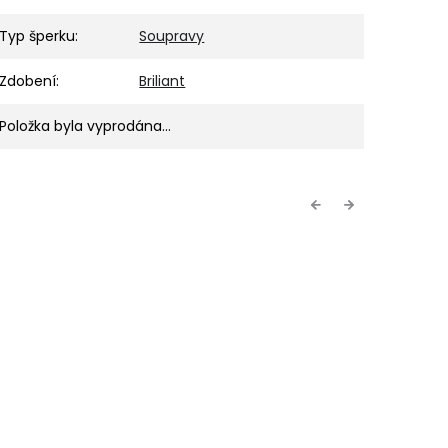
Typ šperku
:
Soupravy
Zdobení
:
Briliant
Položka byla vyprodána…
Previous
Next