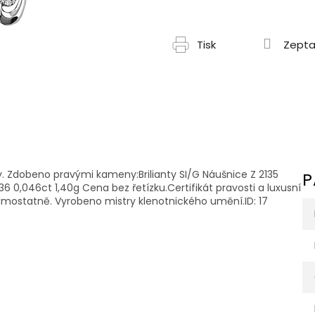
Tisk
Zepta
vy. Zdobeno pravými kameny:Brilianty SI/G Náušnice Z 2135
P
136 0,046ct 1,40g Cena bez řetízku.Certifikát pravosti a luxusní
samostatně. Vyrobeno mistry klenotnického umění.ID: 17