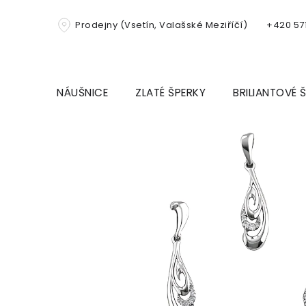
Přejít
na
Prodejny (Vsetín, Valašské Meziříčí)
+420 571
obsah
NÁUŠNICE
ZLATÉ ŠPERKY
BRILIANTOVÉ 