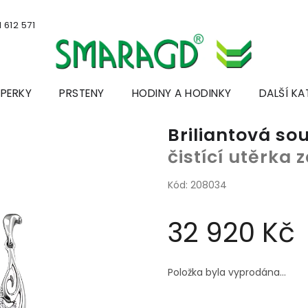
 612 571
ŠPERKY
PRSTENY
HODINY A HODINKY
DALŠÍ KA
Briliantová so
čistící utěrka
Kód:
208034
32 920 Kč
Měrná
cena:
Položka byla vyprodána…