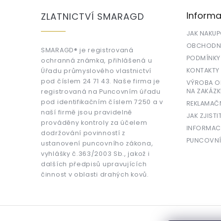
a
Informa
ZLATNICTVÍ SMARAGD
t
í
JAK NAKU
OBCHODNÍ
SMARAGD® je registrovaná
PODMÍNKY
ochranná známka, přihlášená u
KONTAKTY
Úřadu průmyslového vlastnictví
pod číslem 24 71 43. Naše firma je
VÝROBA OR
NA ZAKÁZK
registrovaná na Puncovním úřadu
pod identifikačním číslem 7250 a v
REKLAMAČ
naší firmě jsou pravidelně
JAK ZJISTI
prováděny kontroly za účelem
INFORMAC
dodržování povinností z
PUNCOVNÍ
ustanovení puncovního zákona,
vyhlášky č.363/2003 Sb., jakož i
dalších předpisů upravujících
činnost v oblasti drahých kovů.