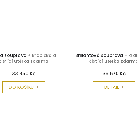
tá souprava
+ krabička a
Briliantová souprava
+ kra
čistící utěrka zdarma
čistící utěrka zdarm
33 350 Kč
36 670 Kč
DO KOŠÍKU
DETAIL