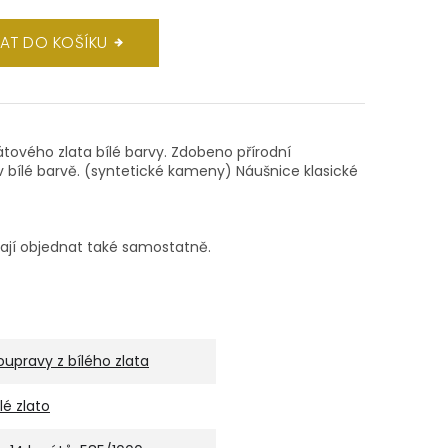
DAT DO KOŠÍKU
rátového zlata bílé barvy. Zdobeno přírodní
v bílé barvě. (syntetické kameny) Náušnice klasické
dají objednat také samostatně.
oupravy z bílého zlata
ílé zlato