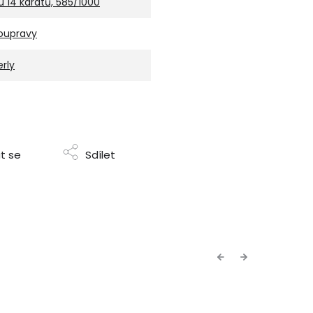
u 14 karátů, 585/1000
oupravy
erly
t se
Sdílet
Previous
Next