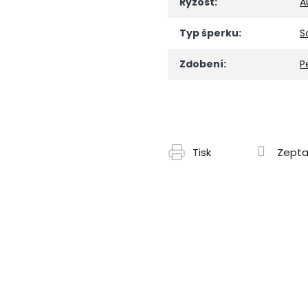
Ryzost
:
A
Typ šperku
:
S
Zdobení
:
P
Tisk
Zepta