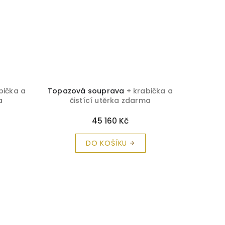
bička a
Topazová souprava
+ krabička a
Safíro
a
čistící utěrka zdarma
č
45 160 Kč
DO KOŠÍKU