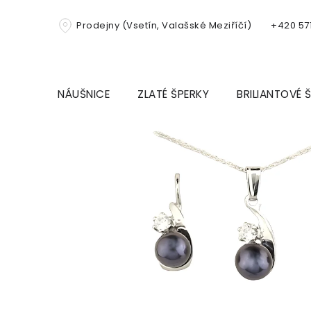
Přejít
na
Prodejny (Vsetín, Valašské Meziříčí)
+420 571
obsah
NÁUŠNICE
ZLATÉ ŠPERKY
BRILIANTOVÉ 