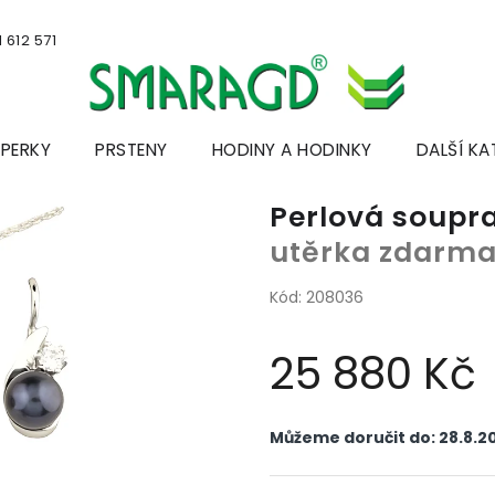
 612 571
ŠPERKY
PRSTENY
HODINY A HODINKY
DALŠÍ KA
Perlová soupr
utěrka zdarm
Kód:
208036
25 880 Kč
Měrná
cena:
Můžeme doručit do:
28.8.2