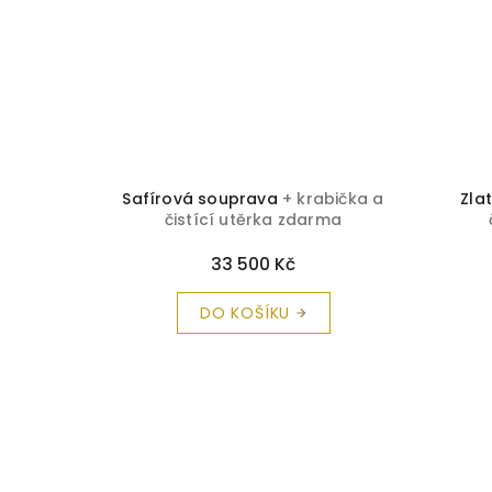
ička a
Safírová souprava
+ krabička a
Zla
rma
čistící utěrka zdarma
33 500 Kč
DO KOŠÍKU
Z
á
p