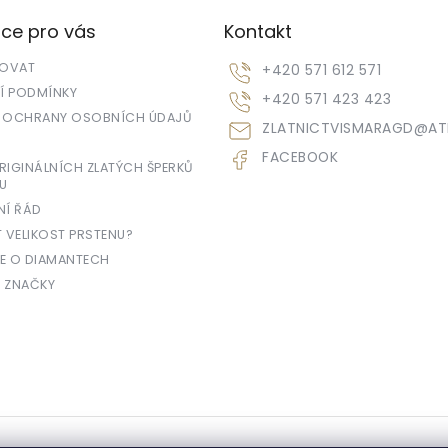
ce pro vás
Kontakt
POVAT
+420 571 612 571
 PODMÍNKY
+420 571 423 423
 OCHRANY OSOBNÍCH ÚDAJŮ
ZLATNICTVISMARAGD
@
AT
FACEBOOK
IGINÁLNÍCH ZLATÝCH ŠPERKŮ
U
NÍ ŘÁD
T VELIKOST PRSTENU?
E O DIAMANTECH
 ZNAČKY