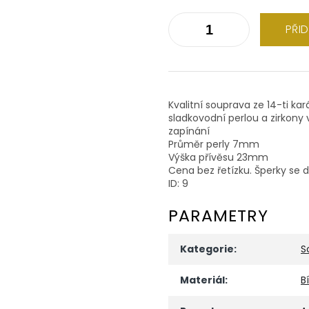
PŘI
Kvalitní souprava ze 14-ti ka
sladkovodní perlou a zirkony 
zapínání
Průměr perly 7mm
Výška přívěsu 23mm
Cena bez řetízku. Šperky se 
ID: 9
PARAMETRY
Kategorie
:
S
Materiál
:
B