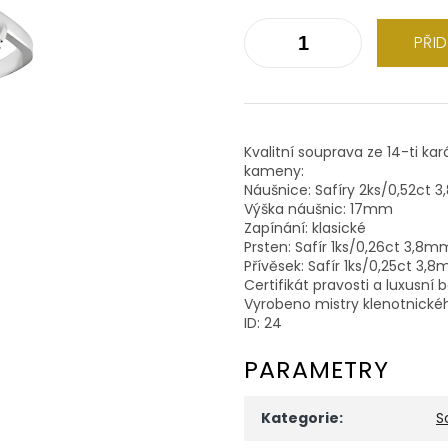
PŘI
Kvalitní souprava ze 14-ti ka
kameny:
Náušnice: Safíry 2ks/0,52ct
Výška náušnic: 17mm
Zapínání: klasické
Prsten: Safír 1ks/0,26ct 3,8m
Přívěsek: Safír 1ks/0,25ct 3,
Certifikát pravosti a luxusní 
Vyrobeno mistry klenotnické
ID: 24
PARAMETRY
Kategorie
:
S