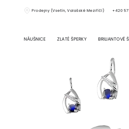
Přejít
na
Prodejny (Vsetín, Valašské Meziříčí)
+420 571
obsah
NÁUŠNICE
ZLATÉ ŠPERKY
BRILIANTOVÉ 