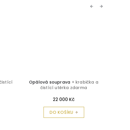
Previous
Next
čistící
Opálová souprava
+ krabička a
Brilian
čistící utěrka zdarma
č
22 000 Kč
DO KOŠÍKU