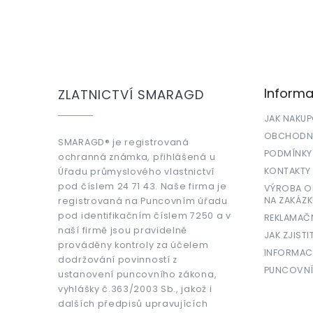
Z
á
p
a
Informa
ZLATNICTVÍ SMARAGD
t
í
JAK NAKU
OBCHODNÍ
SMARAGD® je registrovaná
PODMÍNKY
ochranná známka, přihlášená u
KONTAKTY
Úřadu průmyslového vlastnictví
pod číslem 24 71 43. Naše firma je
VÝROBA OR
NA ZAKÁZK
registrovaná na Puncovním úřadu
pod identifikačním číslem 7250 a v
REKLAMAČ
naší firmě jsou pravidelně
JAK ZJISTI
prováděny kontroly za účelem
INFORMAC
dodržování povinností z
PUNCOVNÍ
ustanovení puncovního zákona,
vyhlášky č.363/2003 Sb., jakož i
dalších předpisů upravujících