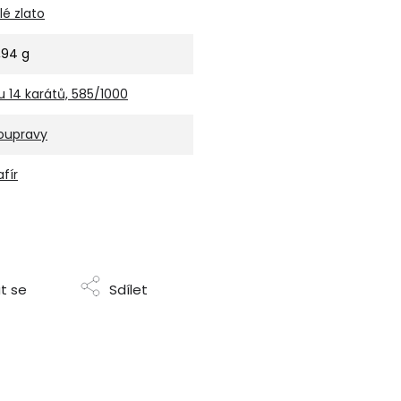
ílé zlato
,94 g
u 14 karátů, 585/1000
oupravy
afír
t se
Sdílet