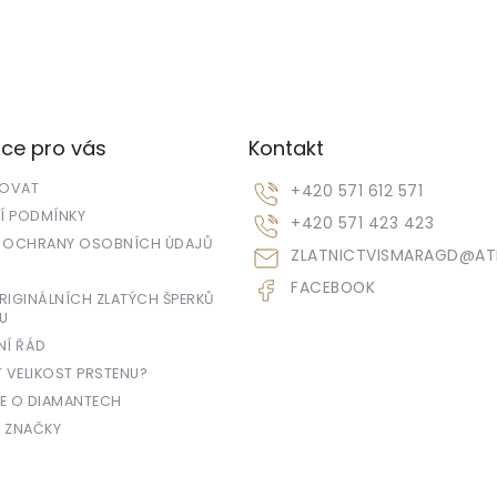
ce pro vás
Kontakt
POVAT
+420 571 612 571
 PODMÍNKY
+420 571 423 423
 OCHRANY OSOBNÍCH ÚDAJŮ
ZLATNICTVISMARAGD
@
AT
FACEBOOK
IGINÁLNÍCH ZLATÝCH ŠPERKŮ
U
NÍ ŘÁD
T VELIKOST PRSTENU?
E O DIAMANTECH
 ZNAČKY