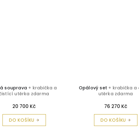
tá souprava
+ krabička a
Opálový set
+ krabička a 
čistící utěrka zdarma
utěrka zdarma
20 700 Kč
76 270 Kč
DO KOŠÍKU
DO KOŠÍKU