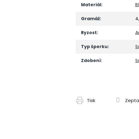
Materiál
:
B
Gramáž
:
4
Ryzost
:
A
Typ šperku
:
S
Zdobení
:
S
Tisk
Zepta