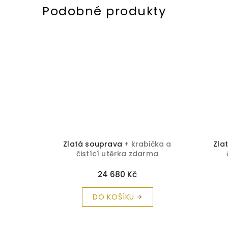
ička a
Zlatá souprava
+ krabička a
Zla
rma
čistící utěrka zdarma
24 680 Kč
DO KOŠÍKU