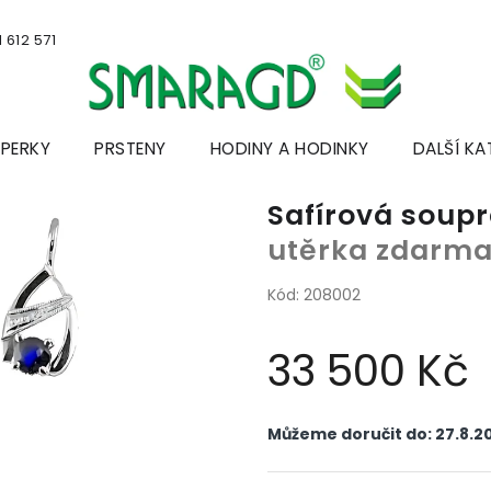
 612 571
ŠPERKY
PRSTENY
HODINY A HODINKY
DALŠÍ KA
Safírová soup
utěrka zdarm
Kód:
208002
33 500 Kč
Měrná
cena:
Můžeme doručit do:
27.8.2