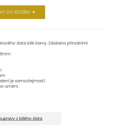
DAT DO KOŠÍKU
rátového zlata bílé barvy. Zdobeno přírodními
 3,8mm
m
8mm
balení je samozřejmostí.
ho umění.
oupravy z bílého zlata