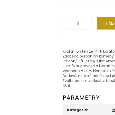
PŘI
Kvalitní prsten ze 14-ti karát
Zdobeno přírodními kameny:
Brilianty SI/H 40ks/0,11ct Ame
Certifikát pravosti a luxusní 
Vyrobeno mistry klenotnické
Dodáváme také náušnice i př
Zvolte prosím velikost v tabu
ID: 8
PARAMETRY
Kategorie
:
P