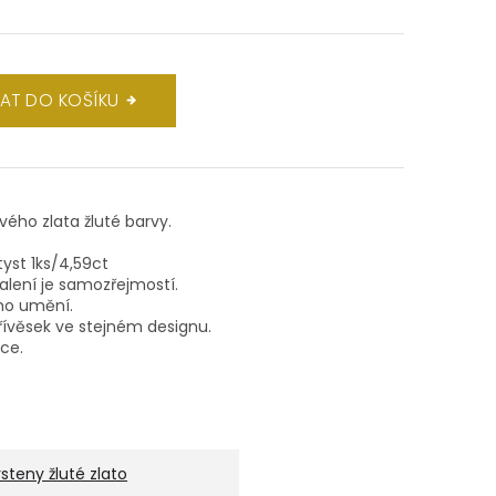
DAT DO KOŠÍKU
ového zlata žluté barvy.
tyst 1ks/4,59ct
balení je samozřejmostí.
ho umění.
ívěsek ve stejném designu.
lce.
rsteny žluté zlato