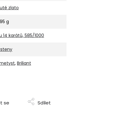
luté zlato
,95 g
u 14 karátů, 585/1000
rsteny
metyst
,
Briliant
t se
Sdílet