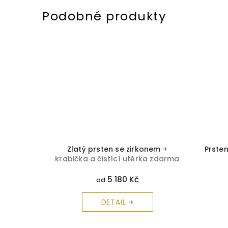
a čistící
Zlatý prsten se zirkonem
+
Prste
krabička a čistící utěrka zdarma
5 180 Kč
od
DETAIL