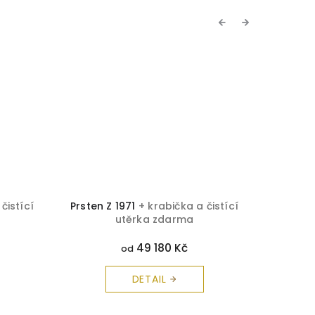
Previous
Next
čistící
Prsten Z 1971
+ krabička a čistící
Prsten 
utěrka zdarma
49 180 Kč
od
DETAIL