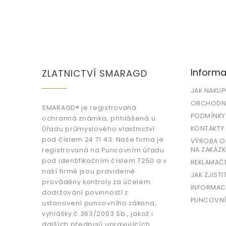
Z
á
p
a
Informa
ZLATNICTVÍ SMARAGD
t
í
JAK NAKU
OBCHODNÍ
SMARAGD® je registrovaná
PODMÍNKY
ochranná známka, přihlášená u
KONTAKTY
Úřadu průmyslového vlastnictví
pod číslem 24 71 43. Naše firma je
VÝROBA OR
NA ZAKÁZK
registrovaná na Puncovním úřadu
pod identifikačním číslem 7250 a v
REKLAMAČ
naší firmě jsou pravidelně
JAK ZJISTI
prováděny kontroly za účelem
INFORMAC
dodržování povinností z
PUNCOVNÍ
ustanovení puncovního zákona,
vyhlášky č.363/2003 Sb., jakož i
dalších předpisů upravujících