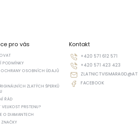
ce pro vás
Kontakt
POVAT
+420 571 612 571
 PODMÍNKY
+420 571 423 423
 OCHRANY OSOBNÍCH ÚDAJŮ
ZLATNICTVISMARAGD
@
AT
FACEBOOK
IGINÁLNÍCH ZLATÝCH ŠPERKŮ
U
NÍ ŘÁD
T VELIKOST PRSTENU?
E O DIAMANTECH
 ZNAČKY