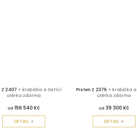
n Z 2407
+ krabička a čistící
Prsten Z 2376
+ krabička a 
utěrka zdarma
utěrka zdarma
156 540 Kč
39 300 Kč
od
od
DETAIL
DETAIL