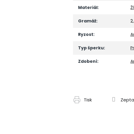
Materiál
:
Ž
Gramáž
:
2
Ryzost
:
A
Typ šperku
:
P
Zdobení
:
A
Tisk
Zepta