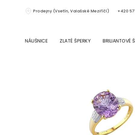
Přejít
na
Prodejny (Vsetín, Valašské Meziříčí)
+420 571
obsah
NÁUŠNICE
ZLATÉ ŠPERKY
BRILIANTOVÉ 