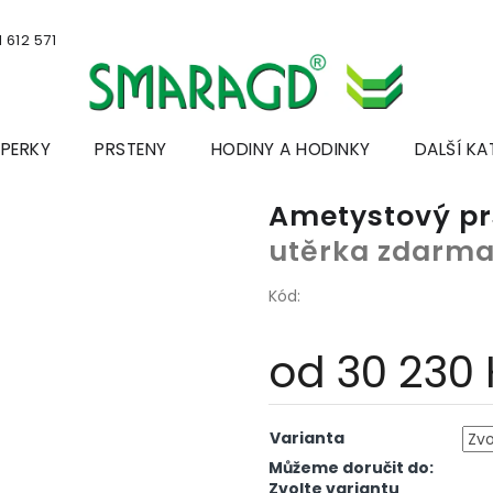
 612 571
ŠPERKY
PRSTENY
HODINY A HODINKY
DALŠÍ KA
Ametystový p
utěrka zdarm
Kód:
od
30 230
Měrná
cena:
Varianta
Můžeme doručit do:
Zvolte variantu