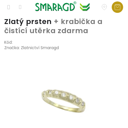
Přejít
Zlatý prsten
+ krabička a
na
čistící utěrka zdarma
obsah
Kód:
Značka:
Zlatnictví Smaragd