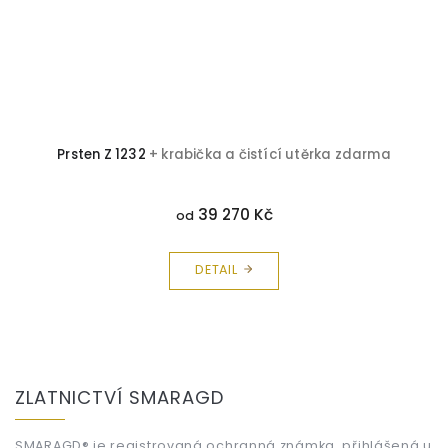
Prsten Z 1232
+ krabička a čistící utěrka zdarma
39 270 Kč
od
DETAIL
Z
á
ZLATNICTVÍ SMARAGD
p
a
SMARAGD® je registrovaná ochranná známka, přihlášená u