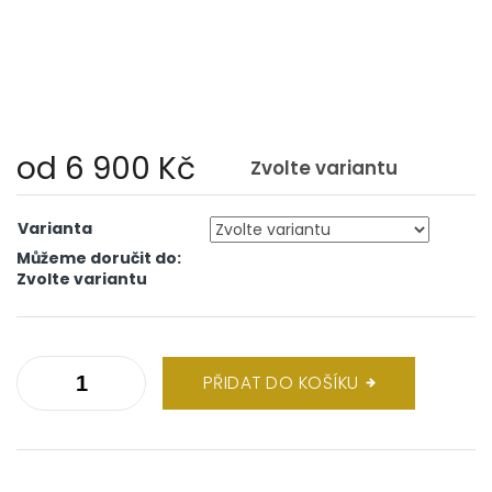
od
6 900 Kč
Zvolte variantu
Měrná
cena:
Varianta
Můžeme doručit do:
Zvolte variantu
PŘIDAT DO KOŠÍKU