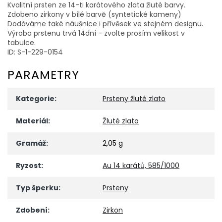
Kvalitní prsten ze 14-ti karátového zlata žluté barvy.
Zdobeno zirkony v bílé barvě (syntetické kameny)
Dodáváme také náušnice i přívěsek ve stejném designu.
Výroba prstenu trvá 14dní - zvolte prosím velikost v
tabulce.
ID: S-1-229-0154
PARAMETRY
Kategorie
:
Prsteny žluté zlato
Materiál
:
Žluté zlato
Gramáž
:
2,05 g
Ryzost
:
Au 14 karátů, 585/1000
Typ šperku
:
Prsteny
Zdobení
:
Zirkon