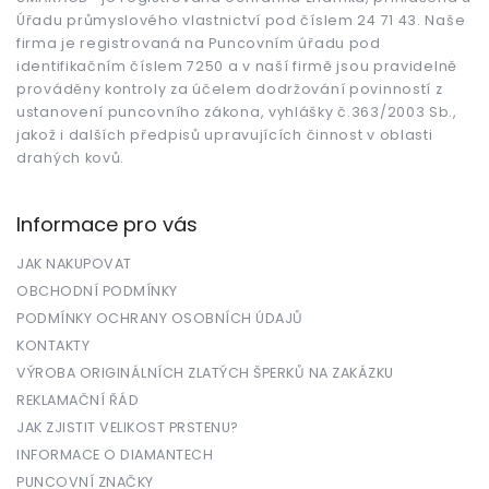
t
Úřadu průmyslového vlastnictví pod číslem 24 71 43. Naše
í
firma je registrovaná na Puncovním úřadu pod
identifikačním číslem 7250 a v naší firmě jsou pravidelně
prováděny kontroly za účelem dodržování povinností z
ustanovení puncovního zákona, vyhlášky č.363/2003 Sb.,
jakož i dalších předpisů upravujících činnost v oblasti
drahých kovů.
Informace pro vás
JAK NAKUPOVAT
OBCHODNÍ PODMÍNKY
PODMÍNKY OCHRANY OSOBNÍCH ÚDAJŮ
KONTAKTY
VÝROBA ORIGINÁLNÍCH ZLATÝCH ŠPERKŮ NA ZAKÁZKU
REKLAMAČNÍ ŘÁD
JAK ZJISTIT VELIKOST PRSTENU?
INFORMACE O DIAMANTECH
PUNCOVNÍ ZNAČKY