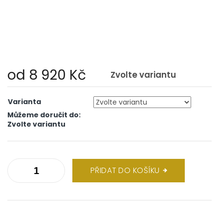
od
8 920 Kč
Zvolte variantu
Měrná
cena:
Varianta
Můžeme doručit do:
Zvolte variantu
PŘIDAT DO KOŠÍKU