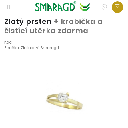
Přejít
Zlatý prsten
+ krabička a
na
čistící utěrka zdarma
obsah
Kód:
Značka:
Zlatnictví Smaragd