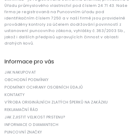
t
Úřadu průmyslového vlastnictví pod číslem 24 71 43. Naše
í
firma je registrovaná na Puncovním úřadu pod
identifikačním číslem 7250 a v naší firmě jsou pravidelně
prováděny kontroly za účelem dodržování povinností z
ustanovení puncovního zákona, vyhlášky č.363/2003 Sb.,
jakož i dalších předpisů upravujících činnost v oblasti
drahých kovů.
Informace pro vás
JAK NAKUPOVAT
OBCHODNÍ PODMÍNKY
PODMÍNKY OCHRANY OSOBNÍCH ÚDAJŮ
KONTAKTY
VÝROBA ORIGINÁLNÍCH ZLATÝCH ŠPERKŮ NA ZAKÁZKU
REKLAMAČNÍ ŘÁD
JAK ZJISTIT VELIKOST PRSTENU?
INFORMACE O DIAMANTECH
PUNCOVNÍ ZNAČKY