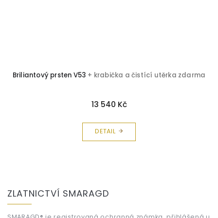
Briliantový prsten V53
+ krabička a čistící utěrka zdarma
13 540 Kč
DETAIL
Z
á
ZLATNICTVÍ SMARAGD
p
a
SMARAGD® je registrovaná ochranná známka, přihlášená u