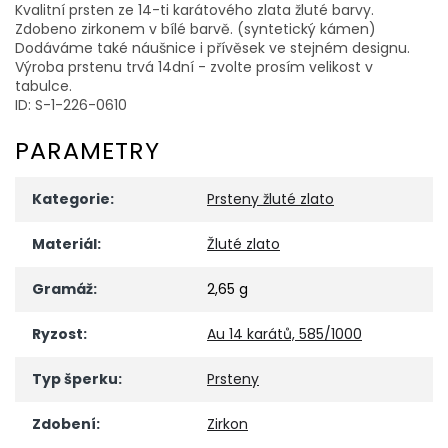
Kvalitní prsten ze 14-ti karátového zlata žluté barvy.
Zdobeno zirkonem v bílé barvě. (syntetický kámen)
Dodáváme také náušnice i přívěsek ve stejném designu.
Výroba prstenu trvá 14dní - zvolte prosím velikost v
tabulce.
ID: S-1-226-0610
PARAMETRY
Kategorie
:
Prsteny žluté zlato
Materiál
:
Žluté zlato
Gramáž
:
2,65 g
Ryzost
:
Au 14 karátů, 585/1000
Typ šperku
:
Prsteny
Zdobení
:
Zirkon