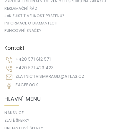
VÝROBA ORIGINÁLNÍCH ZLATÝCH ŠPERKŮ NA ZAKÁZKU
REKLAMAČNÍ ŘÁD
JAK ZJISTIT VELIKOST PRSTENU?
INFORMACE O DIAMANTECH
PUNCOVNÍ ZNAČKY
Kontakt
+420 571 612 571
+420 571 423 423
ZLATNICTVISMARAGD
@
ATLAS.CZ
FACEBOOK
HLAVNÍ MENU
NÁUŠNICE
ZLATÉ ŠPERKY
BRILIANTOVÉ ŠPERKY