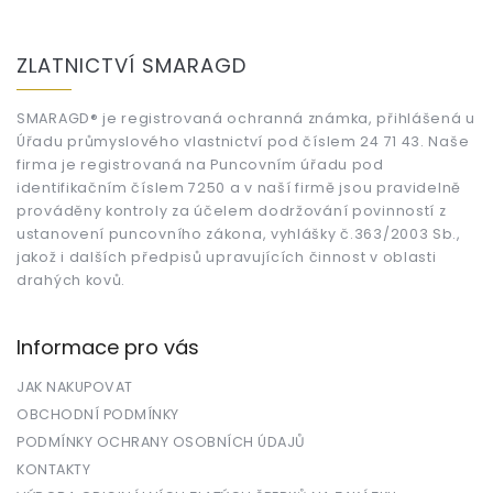
Z
á
ZLATNICTVÍ SMARAGD
p
a
t
SMARAGD® je registrovaná ochranná známka, přihlášená u
Úřadu průmyslového vlastnictví pod číslem 24 71 43. Naše
í
firma je registrovaná na Puncovním úřadu pod
identifikačním číslem 7250 a v naší firmě jsou pravidelně
prováděny kontroly za účelem dodržování povinností z
ustanovení puncovního zákona, vyhlášky č.363/2003 Sb.,
jakož i dalších předpisů upravujících činnost v oblasti
drahých kovů.
Informace pro vás
JAK NAKUPOVAT
OBCHODNÍ PODMÍNKY
PODMÍNKY OCHRANY OSOBNÍCH ÚDAJŮ
KONTAKTY