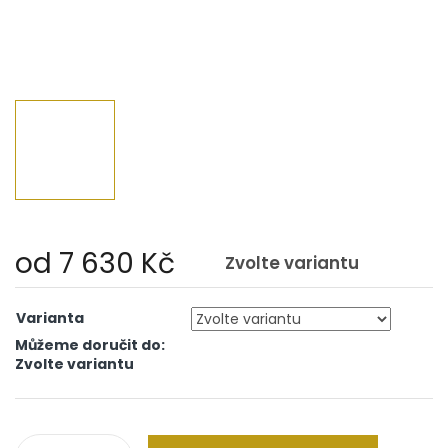
od
7 630 Kč
Zvolte variantu
Měrná
cena:
Varianta
Můžeme doručit do:
Zvolte variantu