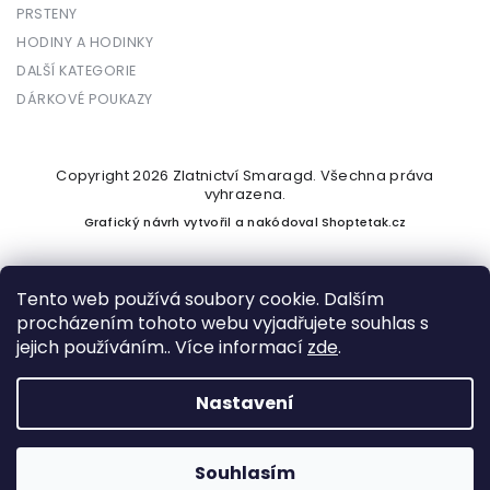
PRSTENY
HODINY A HODINKY
DALŠÍ KATEGORIE
DÁRKOVÉ POUKAZY
Copyright 2026
Zlatnictví Smaragd
. Všechna práva
vyhrazena.
Grafický návrh vytvořil a nakódoval
Shoptetak.cz
Tento web používá soubory cookie. Dalším
procházením tohoto webu vyjadřujete souhlas s
Vytvořil Shoptet
jejich používáním.. Více informací
zde
.
Nastavení
Podle zákona o evidenci tržeb je prodávající povinen vystavit
kupujícímu účtenku. Zároveň je povinen zaevidovat přijatou
tržbu u správce daně online; v případě technického výpadku
Souhlasím
pak nejpozději do 48 hodin.