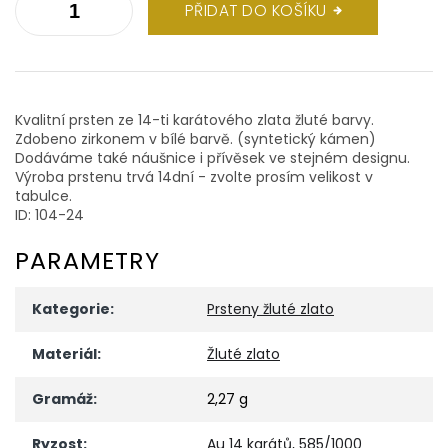
PŘIDAT DO KOŠÍKU
Kvalitní prsten ze 14-ti karátového zlata žluté barvy.
Zdobeno zirkonem v bílé barvě. (syntetický kámen)
Dodáváme také náušnice i přívěsek ve stejném designu.
Výroba prstenu trvá 14dní - zvolte prosím velikost v
tabulce.
ID: 104-24
PARAMETRY
Kategorie
:
Prsteny žluté zlato
Materiál
:
Žluté zlato
Gramáž
:
2,27 g
Ryzost
:
Au 14 karátů, 585/1000