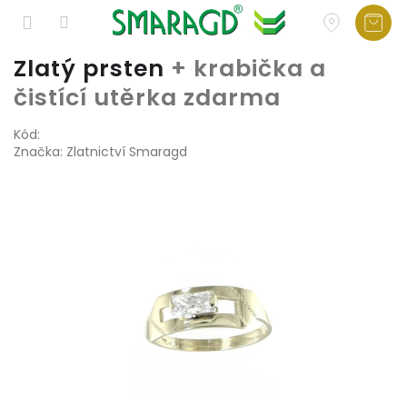
Přejít
Zlatý prsten
+ krabička a
na
čistící utěrka zdarma
obsah
Kód:
Značka:
Zlatnictví Smaragd