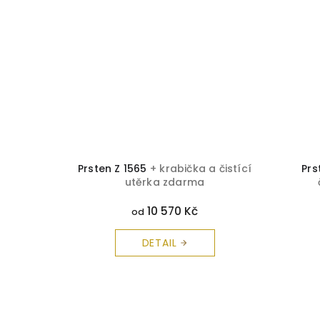
krabička
Prsten Z 1565
+ krabička a čistící
Prs
arma
utěrka zdarma
10 570 Kč
od
DETAIL