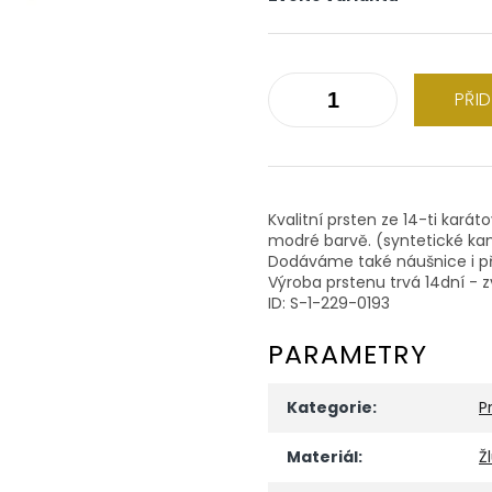
PŘI
Kvalitní prsten ze 14-ti karát
modré barvě. (syntetické k
Dodáváme také náušnice i př
Výroba prstenu trvá 14dní - z
ID: S-1-229-0193
PARAMETRY
Kategorie
:
P
Materiál
:
Ž