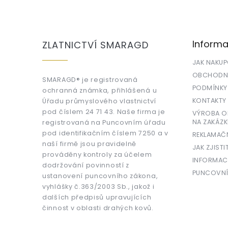
Z
á
p
a
Informa
ZLATNICTVÍ SMARAGD
t
í
JAK NAKU
OBCHODNÍ
SMARAGD® je registrovaná
PODMÍNKY
ochranná známka, přihlášená u
KONTAKTY
Úřadu průmyslového vlastnictví
pod číslem 24 71 43. Naše firma je
VÝROBA OR
NA ZAKÁZK
registrovaná na Puncovním úřadu
pod identifikačním číslem 7250 a v
REKLAMAČ
naší firmě jsou pravidelně
JAK ZJISTI
prováděny kontroly za účelem
INFORMAC
dodržování povinností z
PUNCOVNÍ
ustanovení puncovního zákona,
vyhlášky č.363/2003 Sb., jakož i
dalších předpisů upravujících
činnost v oblasti drahých kovů.