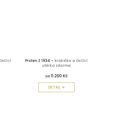
istící
Prsten Z 1934
+ krabička a čistící
Prsten 
utěrka zdarma
11 200 Kč
od
DETAIL