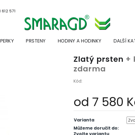
 612 571
ŠPERKY
PRSTENY
HODINY A HODINKY
DALŠÍ KA
Zlatý prsten
+ 
zdarma
Kód:
od
7 580 K
Měrná
cena:
Varianta
Můžeme doručit do:
Zvolte variantu