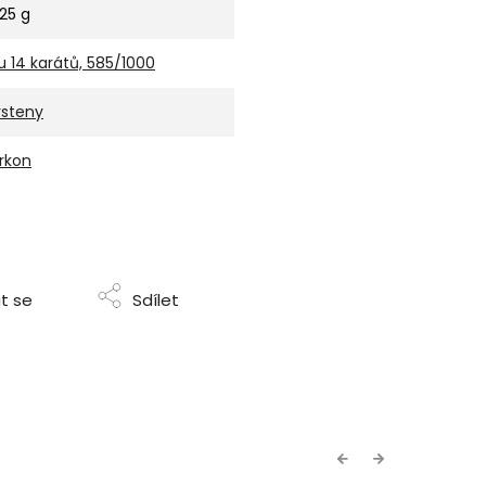
,25 g
u 14 karátů, 585/1000
rsteny
irkon
t se
Sdílet
Previous
Next