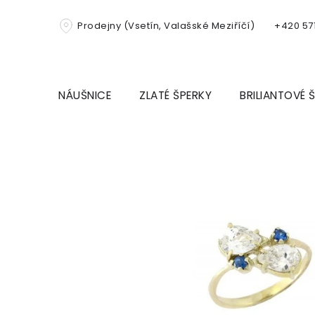
Přejít
na
Prodejny (Vsetín, Valašské Meziříčí)
+420 571
obsah
NÁUŠNICE
ZLATÉ ŠPERKY
BRILIANTOVÉ 