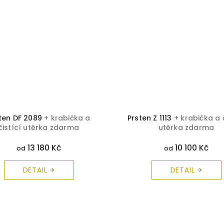
ten DF 2089
+ krabička a
Prsten Z 1113
+ krabička a č
čistící utěrka zdarma
utěrka zdarma
13 180 Kč
10 100 Kč
od
od
DETAIL
DETAIL