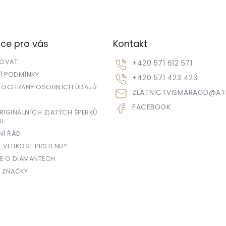
ce pro vás
Kontakt
POVAT
+420 571 612 571
 PODMÍNKY
+420 571 423 423
 OCHRANY OSOBNÍCH ÚDAJŮ
ZLATNICTVISMARAGD
@
AT
FACEBOOK
IGINÁLNÍCH ZLATÝCH ŠPERKŮ
U
NÍ ŘÁD
T VELIKOST PRSTENU?
E O DIAMANTECH
 ZNAČKY