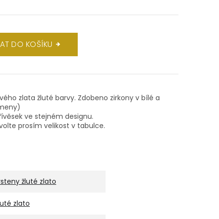
DAT DO KOŠÍKU
ového zlata žluté barvy. Zdobeno zirkony v bílé a
ameny)
ívěsek ve stejném designu.
volte prosím velikost v tabulce.
rsteny žluté zlato
luté zlato