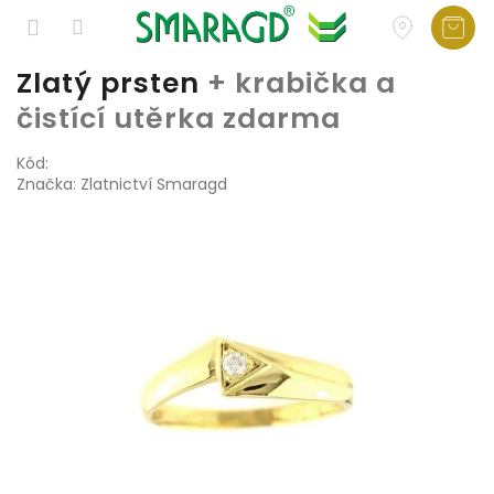
Přejít
Zlatý prsten
+ krabička a
na
čistící utěrka zdarma
obsah
Kód:
Značka:
Zlatnictví Smaragd