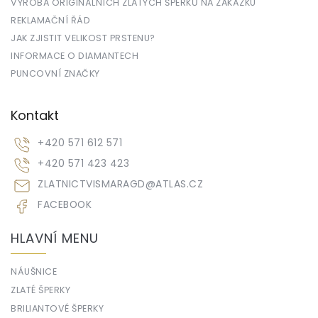
VÝROBA ORIGINÁLNÍCH ZLATÝCH ŠPERKŮ NA ZAKÁZKU
REKLAMAČNÍ ŘÁD
JAK ZJISTIT VELIKOST PRSTENU?
INFORMACE O DIAMANTECH
PUNCOVNÍ ZNAČKY
Kontakt
+420 571 612 571
+420 571 423 423
ZLATNICTVISMARAGD
@
ATLAS.CZ
FACEBOOK
HLAVNÍ MENU
NÁUŠNICE
ZLATÉ ŠPERKY
BRILIANTOVÉ ŠPERKY