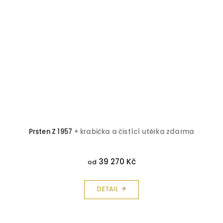
ma
Prsten Z 1957
+ krabička a čistící utěrka zdarma
39 270 Kč
od
DETAIL