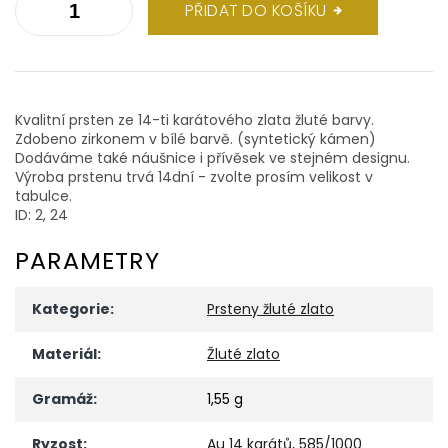
PŘIDAT DO KOŠÍKU
Kvalitní prsten ze 14-ti karátového zlata žluté barvy.
Zdobeno zirkonem v bílé barvě. (syntetický kámen)
Dodáváme také náušnice i přívěsek ve stejném designu.
Výroba prstenu trvá 14dní - zvolte prosím velikost v
tabulce.
ID: 2, 24
PARAMETRY
Kategorie
:
Prsteny žluté zlato
Materiál
:
Žluté zlato
Gramáž
:
1,55 g
Ryzost
:
Au 14 karátů, 585/1000