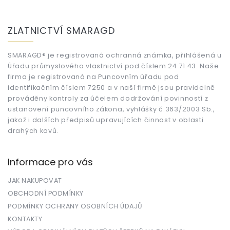
Z
á
ZLATNICTVÍ SMARAGD
p
a
t
SMARAGD® je registrovaná ochranná známka, přihlášená u
Úřadu průmyslového vlastnictví pod číslem 24 71 43. Naše
í
firma je registrovaná na Puncovním úřadu pod
identifikačním číslem 7250 a v naší firmě jsou pravidelně
prováděny kontroly za účelem dodržování povinností z
ustanovení puncovního zákona, vyhlášky č.363/2003 Sb.,
jakož i dalších předpisů upravujících činnost v oblasti
drahých kovů.
Informace pro vás
JAK NAKUPOVAT
OBCHODNÍ PODMÍNKY
PODMÍNKY OCHRANY OSOBNÍCH ÚDAJŮ
KONTAKTY