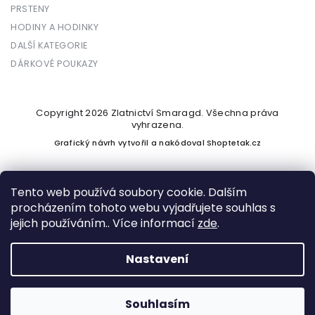
PRSTENY
HODINY A HODINKY
DALŠÍ KATEGORIE
DÁRKOVÉ POUKAZY
Copyright 2026
Zlatnictví Smaragd
. Všechna práva
vyhrazena.
Grafický návrh vytvořil a nakódoval
Shoptetak.cz
Tento web používá soubory cookie. Dalším
procházením tohoto webu vyjadřujete souhlas s
Vytvořil Shoptet
jejich používáním.. Více informací
zde
.
Nastavení
Podle zákona o evidenci tržeb je prodávající povinen vystavit
kupujícímu účtenku. Zároveň je povinen zaevidovat přijatou
tržbu u správce daně online; v případě technického výpadku
Souhlasím
pak nejpozději do 48 hodin.