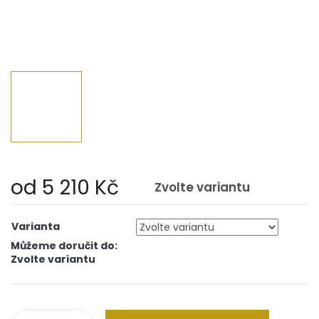
od
5 210 Kč
Zvolte variantu
Měrná
cena:
Varianta
Můžeme doručit do:
Zvolte variantu