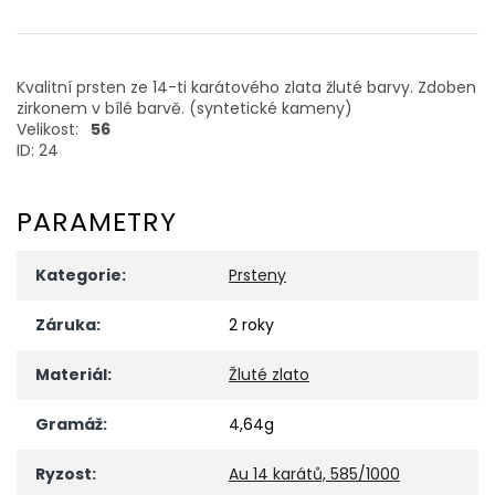
Kvalitní prsten ze 14-ti karátového zlata žluté barvy. Zdoben
zirkonem v bílé barvě. (syntetické kameny)
Velikost:
56
ID: 24
PARAMETRY
Kategorie
:
Prsteny
Záruka
:
2 roky
Materiál
:
Žluté zlato
Gramáž
:
4,64g
Ryzost
:
Au 14 karátů, 585/1000