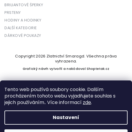
BRILIANTOVÉ ŠPERKY
PRSTENY
HODINY A HODINKY
DALŠÍ KATEGORIE
DÁRKOVÉ POUKAZY
Copyright 2026
Zlatnictví Smaragd
. Všechna práva
vyhrazena.
Grafický návrh vytvořil a nakódoval
Shoptetak.cz
Tento web používá soubory cookie. Dalším
procházením tohoto webu vyjadřujete souhlas s
Vytvořil Shoptet
jejich používáním.. Více informací
zde
.
Nastavení
Podle zákona o evidenci tržeb je prodávající povinen vystavit
kupujícímu účtenku. Zároveň je povinen zaevidovat přijatou
tržbu u správce daně online; v případě technického výpadku