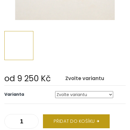
od
9 250 Kč
Zvolte variantu
Měrná
cena:
Varianta
PŘIDAT DO KOŠÍKU