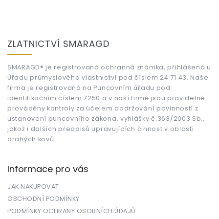
Z
á
ZLATNICTVÍ SMARAGD
p
a
t
SMARAGD® je registrovaná ochranná známka, přihlášená u
Úřadu průmyslového vlastnictví pod číslem 24 71 43. Naše
í
firma je registrovaná na Puncovním úřadu pod
identifikačním číslem 7250 a v naší firmě jsou pravidelně
prováděny kontroly za účelem dodržování povinností z
ustanovení puncovního zákona, vyhlášky č.363/2003 Sb.,
jakož i dalších předpisů upravujících činnost v oblasti
drahých kovů.
Informace pro vás
JAK NAKUPOVAT
OBCHODNÍ PODMÍNKY
PODMÍNKY OCHRANY OSOBNÍCH ÚDAJŮ