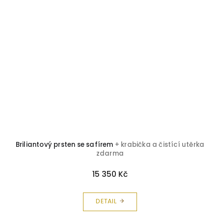
Briliantový prsten se safírem
+ krabička a čistící utěrka
B
zdarma
15 350 Kč
DETAIL