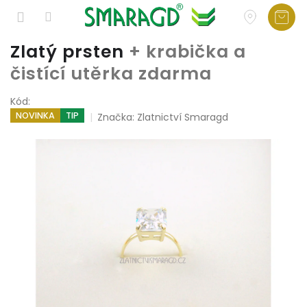
Přejít
Zlatý prsten
+ krabička a
na
čistící utěrka zdarma
obsah
Kód:
NOVINKA
TIP
Značka:
Zlatnictví Smaragd