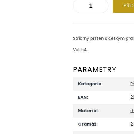
PŘI
Stříbrný prsten s českým gr
Vel: 54
PARAMETRY
Kategorie
:
P
EAN
:
2
Materiál
:
r
Gramáž
:
2,