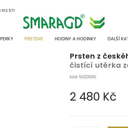
 612 571
ŠPERKY
PRSTENY
HODINY A HODINKY
DALŠÍ KA
Prsten z česk
čistící utěrka
Kód:
5020590
2 480 Kč
Měrná
cena: