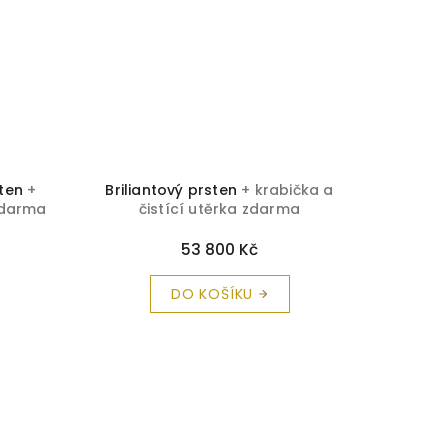
sten
+
Briliantový prsten
+ krabička a
Brilia
 zdarma
čistící utěrka zdarma
č
53 800 Kč
DO KOŠÍKU