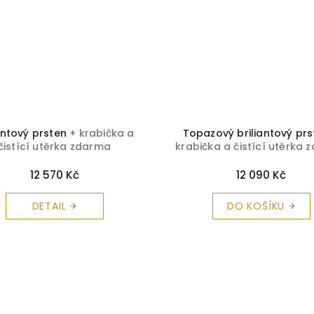
iantový prsten
+ krabička a
Topazový briliantový pr
čistící utěrka zdarma
krabička a čistící utěrka
12 570 Kč
12 090 Kč
DETAIL
DO KOŠÍKU