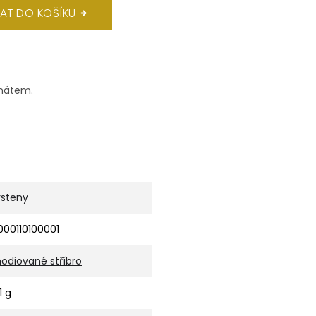
DAT DO KOŠÍKU
anátem.
rsteny
000110100001
hodiované stříbro
1 g