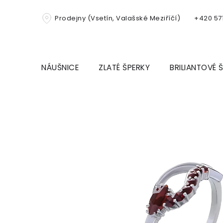
Přejít
na
Prodejny (Vsetín, Valašské Meziříčí)
+420 571
obsah
NÁUŠNICE
ZLATÉ ŠPERKY
BRILIANTOVÉ 