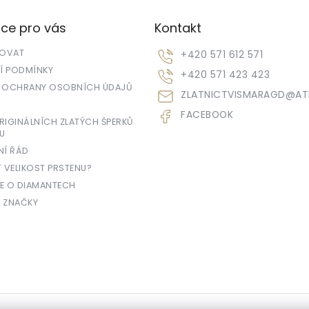
ce pro vás
Kontakt
POVAT
+420 571 612 571
 PODMÍNKY
+420 571 423 423
 OCHRANY OSOBNÍCH ÚDAJŮ
ZLATNICTVISMARAGD
@
AT
FACEBOOK
IGINÁLNÍCH ZLATÝCH ŠPERKŮ
U
NÍ ŘÁD
T VELIKOST PRSTENU?
E O DIAMANTECH
 ZNAČKY