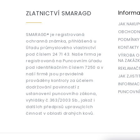
p
a
Informa
ZLATNICTVÍ SMARAGD
t
í
JAK NAKU
OBCHODNÍ
SMARAGD® je registrovaná
PODMÍNKY
ochranná známka, přihlášená u
KONTAKTY
Úřadu průmyslového vlastnictví
pod číslem 24 71 43. Naše firma je
VÝROBA OR
NA ZAKÁZK
registrovaná na Puncovním úřadu
pod identifikačním číslem 7250 a v
REKLAMAČ
naší firmě jsou pravidelně
JAK ZJISTI
prováděny kontroly za účelem
INFORMAC
dodržování povinností z
PUNCOVNÍ
ustanovení puncovního zákona,
vyhlášky č.363/2003 Sb., jakož i
dalších předpisů upravujících
činnost v oblasti drahých kovů.