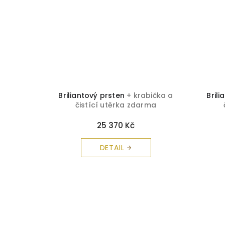
bička a
Briliantový prsten
+ krabička a
Bril
rma
čistící utěrka zdarma
25 370 Kč
DETAIL
Z
á