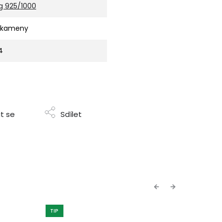
g 925/1000
 kameny
4
t se
Sdílet
Previous
Next
TIP
TIP