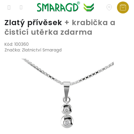
Přejít
Zlatý přívěsek
+ krabička a
na
čistící utěrka zdarma
obsah
Kód:
100360
Značka:
Zlatnictví Smaragd