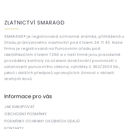
Z
á
ZLATNICTVÍ SMARAGD
p
a
t
SMARAGD® je registrovaná ochranná známka, přihlášená u
Úřadu průmyslového vlastnictví pod číslem 24 71 43. Naše
í
firma je registrovaná na Puncovním úřadu pod
identifikačním číslem 7250 a v naší firmě jsou pravidelně
prováděny kontroly za účelem dodržování povinností z
ustanovení puncovního zákona, vyhlášky č.363/2003 Sb.,
jakož i dalších předpisů upravujících činnost v oblasti
drahých kovů.
Informace pro vás
JAK NAKUPOVAT
OBCHODNÍ PODMÍNKY
PODMÍNKY OCHRANY OSOBNÍCH ÚDAJŮ
KONTAKTY