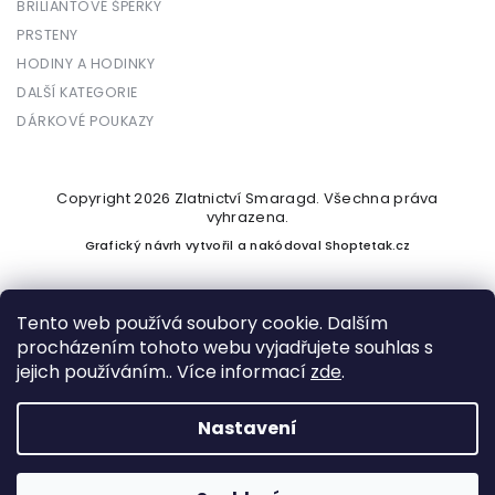
BRILIANTOVÉ ŠPERKY
PRSTENY
HODINY A HODINKY
DALŠÍ KATEGORIE
DÁRKOVÉ POUKAZY
Copyright 2026
Zlatnictví Smaragd
. Všechna práva
vyhrazena.
Grafický návrh vytvořil a nakódoval
Shoptetak.cz
Tento web používá soubory cookie. Dalším
procházením tohoto webu vyjadřujete souhlas s
Vytvořil Shoptet
jejich používáním.. Více informací
zde
.
Nastavení
Podle zákona o evidenci tržeb je prodávající povinen vystavit
kupujícímu účtenku. Zároveň je povinen zaevidovat přijatou
tržbu u správce daně online; v případě technického výpadku