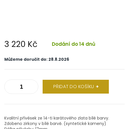
3 220 Kč
Dodání do 14 dnů
Měrná
cena:
Můžeme doručit do:
28.8.2026
PŘIDAT DO KOŠÍKU
Kvalitní přívěsek ze 14-ti karátového zlata bílé barvy.
Zdobeno zirkony v bílé barvě. (syntetické kameny)
Délka přívěsku: 17mm