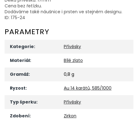
Cena bez řetízku.
Dodáváme také náušnice i prsten ve stejném designu.
ID: 175-24
PARAMETRY
Kategorie
:
Přívěsky
Materiál
:
Bílé zlato
Gramáž
:
0,8 g
Ryzost
:
Au 14 karátů, 585/1000
Typ šperku
:
Přívěsky
Zdobení
:
Zirkon