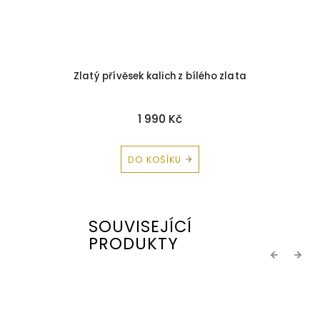
Zlatý přívěsek kalich z bílého zlata
Z
1 990 Kč
DO KOŠÍKU
SOUVISEJÍCÍ
PRODUKTY
Previous
Next