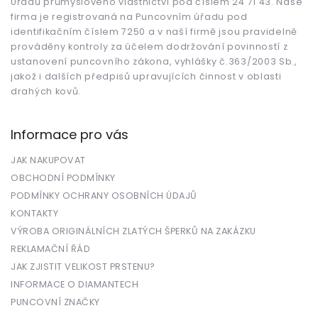
Úřadu průmyslového vlastnictví pod číslem 24 71 43. Naše
í
firma je registrovaná na Puncovním úřadu pod
identifikačním číslem 7250 a v naší firmě jsou pravidelně
prováděny kontroly za účelem dodržování povinností z
ustanovení puncovního zákona, vyhlášky č.363/2003 Sb.,
jakož i dalších předpisů upravujících činnost v oblasti
drahých kovů.
Informace pro vás
JAK NAKUPOVAT
OBCHODNÍ PODMÍNKY
PODMÍNKY OCHRANY OSOBNÍCH ÚDAJŮ
KONTAKTY
VÝROBA ORIGINÁLNÍCH ZLATÝCH ŠPERKŮ NA ZAKÁZKU
REKLAMAČNÍ ŘÁD
JAK ZJISTIT VELIKOST PRSTENU?
INFORMACE O DIAMANTECH
PUNCOVNÍ ZNAČKY