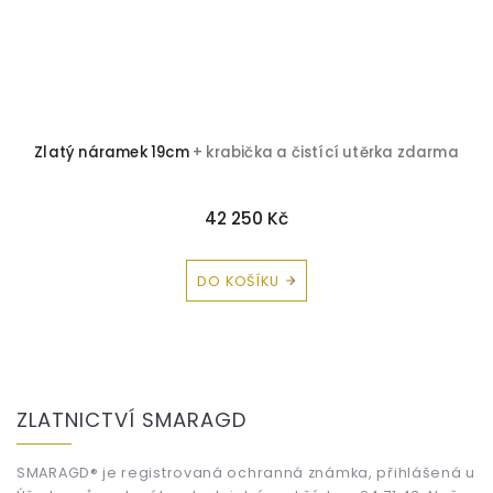
Zlatý náramek 19cm
+ krabička a čistící utěrka zdarma
42 250 Kč
DO KOŠÍKU
Z
á
ZLATNICTVÍ SMARAGD
p
a
t
SMARAGD® je registrovaná ochranná známka, přihlášená u