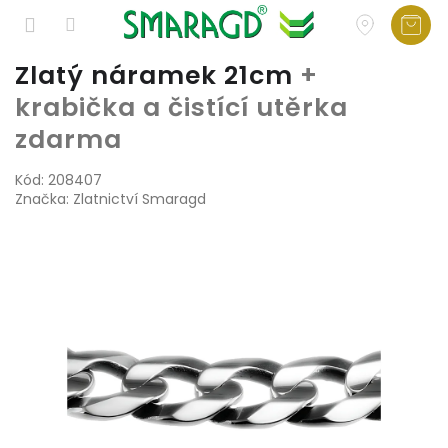
Přejít
Zlatý náramek 21cm
+
na
krabička a čistící utěrka
obsah
zdarma
Kód:
208407
Značka:
Zlatnictví Smaragd