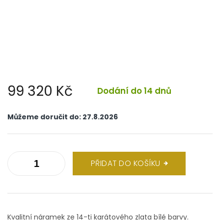
99 320 Kč
Dodání do 14 dnů
Měrná
cena:
Můžeme doručit do:
27.8.2026
PŘIDAT DO KOŠÍKU
Kvalitní náramek ze 14-ti karátového zlata bílé barvy.