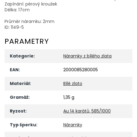
Zapínání: pérový kroužek
Délka: 17cm
Průměr náramku: 2mm
ID: 1149-5
PARAMETRY
Kategorie
:
Náramky z bílého zlata
EAN
:
2000085280005
Materiál
:
Bílé zlato
Gramáž
:
1,35 g
Ryzost
:
Au 14 karátů, 585/1000
Typ šperku
:
Náramky