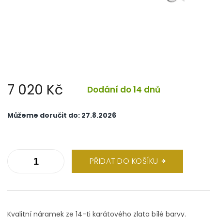
7 020 Kč
Dodání do 14 dnů
Měrná
cena:
Můžeme doručit do:
27.8.2026
PŘIDAT DO KOŠÍKU
Kvalitní náramek ze 14-ti karátového zlata bílé barvy.