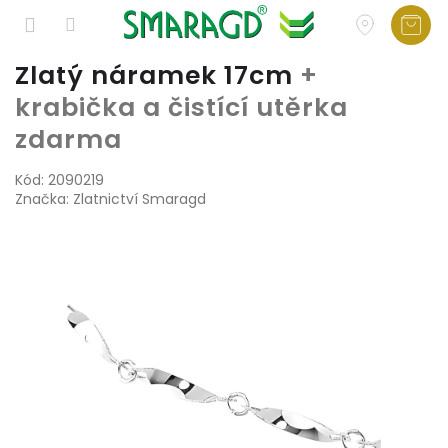
Přejít
Zlatý náramek 17cm
+
na
krabička a čistící utěrka
obsah
zdarma
Kód:
2090219
Značka:
Zlatnictví Smaragd