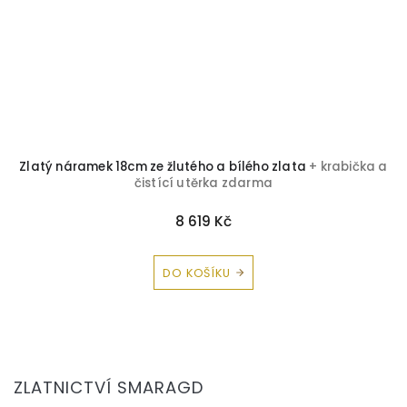
Zlatý náramek 18cm ze žlutého a bílého zlata
+ krabička a
čistící utěrka zdarma
8 619 Kč
DO KOŠÍKU
Z
á
ZLATNICTVÍ SMARAGD
p