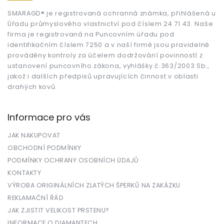
a
t
SMARAGD® je registrovaná ochranná známka, přihlášená u
Úřadu průmyslového vlastnictví pod číslem 24 71 43. Naše
í
firma je registrovaná na Puncovním úřadu pod
identifikačním číslem 7250 a v naší firmě jsou pravidelně
prováděny kontroly za účelem dodržování povinností z
ustanovení puncovního zákona, vyhlášky č.363/2003 Sb.,
jakož i dalších předpisů upravujících činnost v oblasti
drahých kovů.
Informace pro vás
JAK NAKUPOVAT
OBCHODNÍ PODMÍNKY
PODMÍNKY OCHRANY OSOBNÍCH ÚDAJŮ
KONTAKTY
VÝROBA ORIGINÁLNÍCH ZLATÝCH ŠPERKŮ NA ZAKÁZKU
REKLAMAČNÍ ŘÁD
JAK ZJISTIT VELIKOST PRSTENU?
INFORMACE O DIAMANTECH