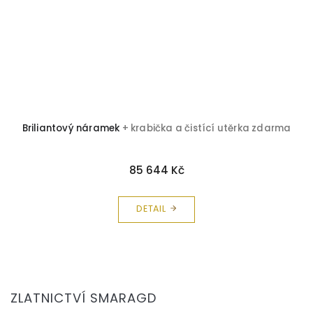
Briliantový náramek
+ krabička a čistící utěrka zdarma
85 644 Kč
DETAIL
Z
á
ZLATNICTVÍ SMARAGD
p