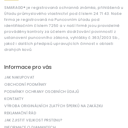
a
t
SMARAGD® je registrovaná ochranná známka, přihlášená u
Úřadu průmyslového vlastnictví pod číslem 24 71 43. Naše
í
firma je registrovaná na Puncovním úřadu pod
identifikačním číslem 7250 a v naší firmě jsou pravidelně
prováděny kontroly za účelem dodržování povinností z
ustanovení puncovního zákona, vyhlášky č.363/2003 Sb.,
jakož i dalších předpisů upravujících činnost v oblasti
drahých kovů.
Informace pro vás
JAK NAKUPOVAT
OBCHODNÍ PODMÍNKY
PODMÍNKY OCHRANY OSOBNÍCH ÚDAJŮ
KONTAKTY
VÝROBA ORIGINÁLNÍCH ZLATÝCH ŠPERKŮ NA ZAKÁZKU
REKLAMAČNÍ ŘÁD
JAK ZJISTIT VELIKOST PRSTENU?
INFORMACE O DIAMANTECH