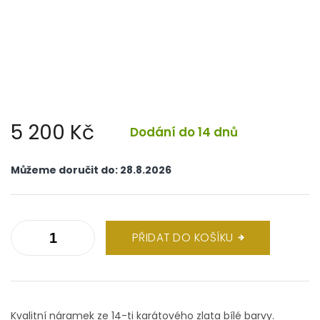
5 200 Kč
Dodání do 14 dnů
Měrná
cena:
Můžeme doručit do:
28.8.2026
PŘIDAT DO KOŠÍKU
Kvalitní náramek ze 14-ti karátového zlata bílé barvy.