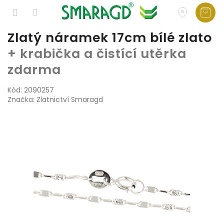
Přejít
Zlatý náramek 17cm bílé zlato
na
+ krabička a čistící utěrka
obsah
zdarma
Kód:
2090257
Značka:
Zlatnictví Smaragd