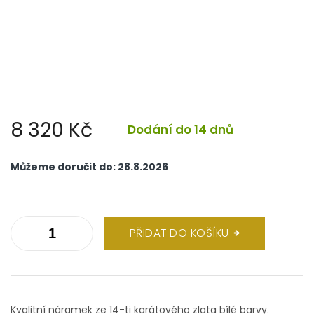
8 320 Kč
Dodání do 14 dnů
Měrná
cena:
Můžeme doručit do:
28.8.2026
PŘIDAT DO KOŠÍKU
Kvalitní náramek ze 14-ti karátového zlata bílé barvy.