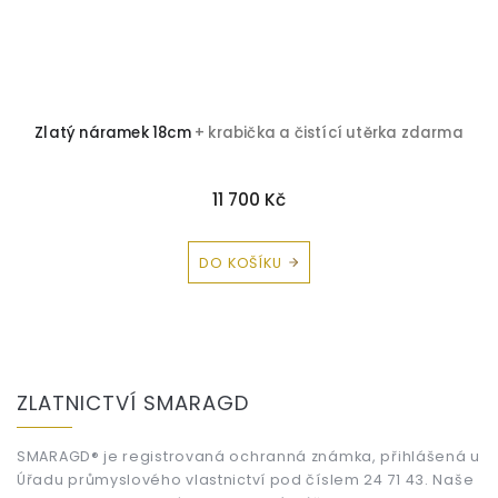
Zlatý náramek 18cm
+ krabička a čistící utěrka zdarma
11 700 Kč
DO KOŠÍKU
Z
á
ZLATNICTVÍ SMARAGD
p
a
t
SMARAGD® je registrovaná ochranná známka, přihlášená u
Úřadu průmyslového vlastnictví pod číslem 24 71 43. Naše
í