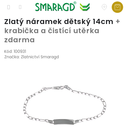
Přejít
Zlatý náramek dětský 14cm
+
na
krabička a čistící utěrka
obsah
zdarma
Kód:
100931
Značka:
Zlatnictví Smaragd