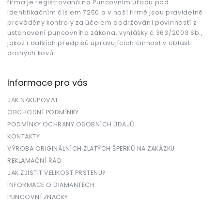
firma je registrovaná na Puncovním úřadu pod
identifikačním číslem 7250 a v naší firmě jsou pravidelně
prováděny kontroly za účelem dodržování povinností z
ustanovení puncovního zákona, vyhlášky č.363/2003 Sb.,
jakož i dalších předpisů upravujících činnost v oblasti
drahých kovů.
Informace pro vás
JAK NAKUPOVAT
OBCHODNÍ PODMÍNKY
PODMÍNKY OCHRANY OSOBNÍCH ÚDAJŮ
KONTAKTY
VÝROBA ORIGINÁLNÍCH ZLATÝCH ŠPERKŮ NA ZAKÁZKU
REKLAMAČNÍ ŘÁD
JAK ZJISTIT VELIKOST PRSTENU?
INFORMACE O DIAMANTECH
PUNCOVNÍ ZNAČKY