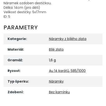
Náramek ozdoben destičkou.
Délka: 14cm (pro děti)
Velikost destičky: 5x17mm
ID: 5
PARAMETRY
Kategorie
:
Náramky z bílého zlata
Materiál
:
Bílé zlato
Gramáž
:
1,6 g
Ryzost
:
Au 14 karátů, 585/1000
Typ šperku
:
Náramky
Zdobení
:
Bez kamínku