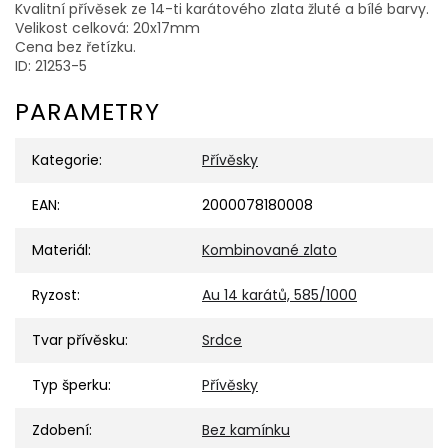
Kvalitní přívěsek ze 14-ti karátového zlata žluté a bílé barvy.
Velikost celková: 20x17mm
Cena bez řetízku.
ID: 21253-5
PARAMETRY
Kategorie
:
Přívěsky
EAN
:
2000078180008
Materiál
:
Kombinované zlato
Ryzost
:
Au 14 karátů, 585/1000
Tvar přívěsku
:
Srdce
Typ šperku
:
Přívěsky
Zdobení
:
Bez kamínku