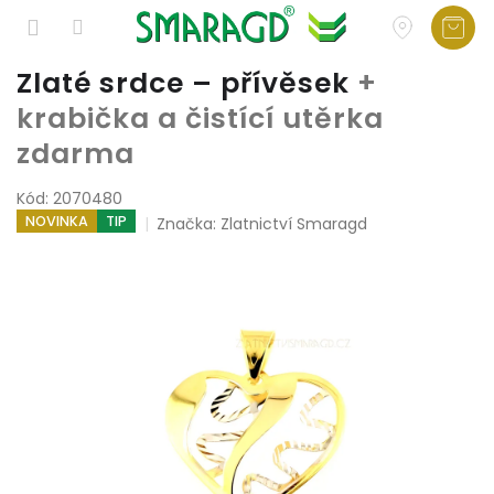
Přejít
Zlaté srdce – přívěsek
+
na
krabička a čistící utěrka
obsah
zdarma
Kód:
2070480
NOVINKA
TIP
Značka:
Zlatnictví Smaragd