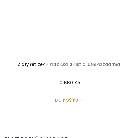
Zlatý řetízek
+ krabička a čistící utěrka zdarma
10 660 Kč
DO KOŠÍKU
Z
á