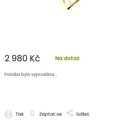
2 980 Kč
Na dotaz
Měrná
cena:
Položka byla vyprodána…
Tisk
Zeptat se
Sdílet