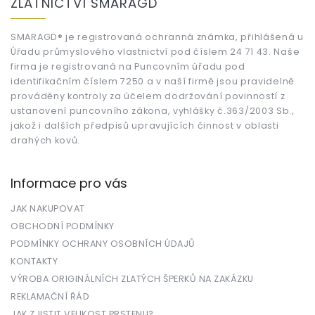
ZLATNICTVÍ SMARAGD
p
a
t
SMARAGD® je registrovaná ochranná známka, přihlášená u
Úřadu průmyslového vlastnictví pod číslem 24 71 43. Naše
í
firma je registrovaná na Puncovním úřadu pod
identifikačním číslem 7250 a v naší firmě jsou pravidelně
prováděny kontroly za účelem dodržování povinností z
ustanovení puncovního zákona, vyhlášky č.363/2003 Sb.,
jakož i dalších předpisů upravujících činnost v oblasti
drahých kovů.
Informace pro vás
JAK NAKUPOVAT
OBCHODNÍ PODMÍNKY
PODMÍNKY OCHRANY OSOBNÍCH ÚDAJŮ
KONTAKTY
VÝROBA ORIGINÁLNÍCH ZLATÝCH ŠPERKŮ NA ZAKÁZKU
REKLAMAČNÍ ŘÁD
JAK ZJISTIT VELIKOST PRSTENU?