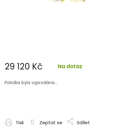
29 120 Kč
Na dotaz
Měrná
cena:
Položka byla vyprodána…
Tisk
Zeptat se
Sdílet