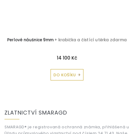
Perlové náušnice 9mm
+ krabička a čistící utěrka zdarma
14 100 Kč
DO KOŠÍKU
Z
á
ZLATNICTVÍ SMARAGD
p
a
t
SMARAGD® je registrovaná ochranná známka, přihlášená u
Úřadu průmyslového vlastnictví pod číslem 24 71 43. Naše