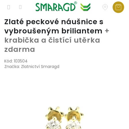
Přejít
Zlaté peckové náušnice s
na
vybroušeným briliantem
+
obsah
krabička a čistící utěrka
zdarma
Kód:
103504
Značka:
Zlatnictví Smaragd