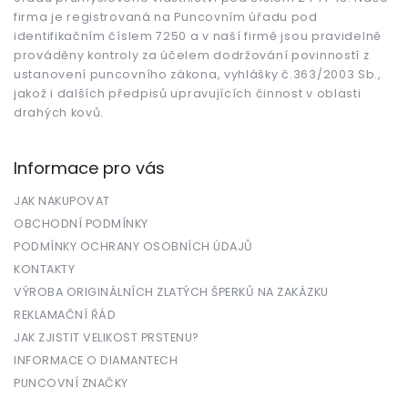
í
firma je registrovaná na Puncovním úřadu pod
identifikačním číslem 7250 a v naší firmě jsou pravidelně
prováděny kontroly za účelem dodržování povinností z
ustanovení puncovního zákona, vyhlášky č.363/2003 Sb.,
jakož i dalších předpisů upravujících činnost v oblasti
drahých kovů.
Informace pro vás
JAK NAKUPOVAT
OBCHODNÍ PODMÍNKY
PODMÍNKY OCHRANY OSOBNÍCH ÚDAJŮ
KONTAKTY
VÝROBA ORIGINÁLNÍCH ZLATÝCH ŠPERKŮ NA ZAKÁZKU
REKLAMAČNÍ ŘÁD
JAK ZJISTIT VELIKOST PRSTENU?
INFORMACE O DIAMANTECH
PUNCOVNÍ ZNAČKY