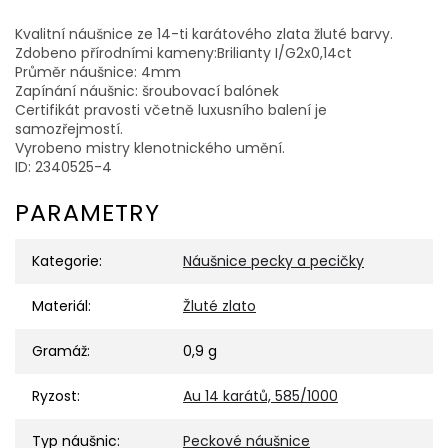
Kvalitní náušnice ze 14-ti karátového zlata žluté barvy.
Zdobeno přírodními kameny:Brilianty I/G2x0,14ct
Průměr náušnice: 4mm
Zapínání náušnic: šroubovací balónek
Certifikát pravosti včetně luxusního balení je
samozřejmostí.
Vyrobeno mistry klenotnického umění.
ID: 2340525-4
PARAMETRY
Kategorie
:
Náušnice pecky a pecičky
Materiál
:
Žluté zlato
Gramáž
:
0,9 g
Ryzost
:
Au 14 karátů, 585/1000
Typ náušnic
:
Peckové náušnice