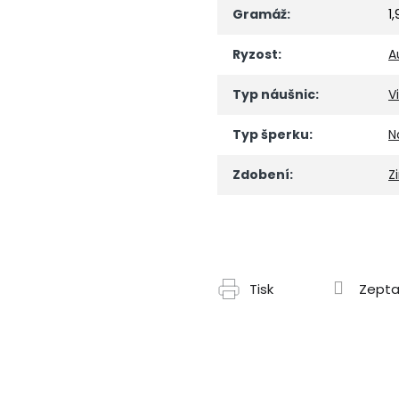
Gramáž
:
1
Ryzost
:
A
Typ náušnic
:
V
Typ šperku
:
N
Zdobení
:
Z
Tisk
Zepta