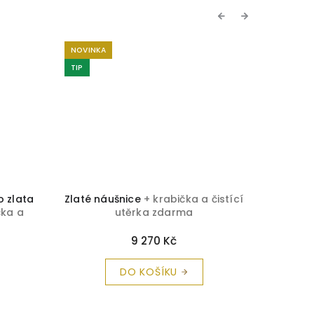
Previous
Next
NOVINKA
TIP
o zlata
Zlaté náušnice
+ krabička a čistící
Náušn
čka a
utěrka zdarma
krabičk
a
9 270 Kč
DO KOŠÍKU