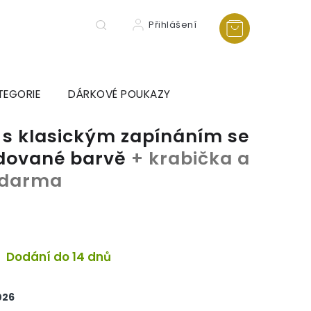
Přihlášení
TEGORIE
DÁRKOVÉ POUKAZY
 s klasickým zapínáním se
adované barvě
+ krabička a
 zdarma
Dodání do 14 dnů
026