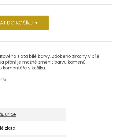
DAT DO KOŠÍKU
átového zlata bílé barvy. Zdobeno zirkony v bílé
Na přání je možné změnit barvu kamenů.
o komentáře v košíku.
nší
áušnice
ílé zlato