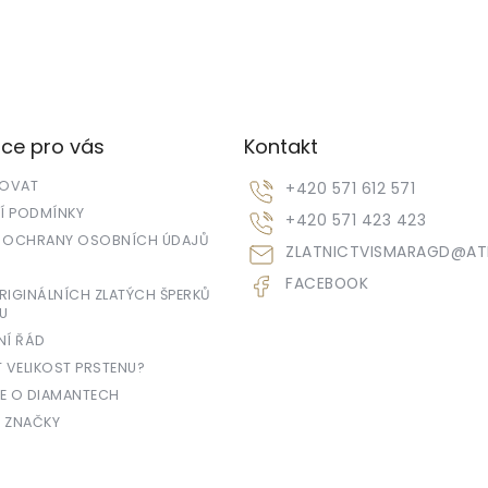
ce pro vás
Kontakt
POVAT
+420 571 612 571
 PODMÍNKY
+420 571 423 423
 OCHRANY OSOBNÍCH ÚDAJŮ
ZLATNICTVISMARAGD
@
AT
FACEBOOK
IGINÁLNÍCH ZLATÝCH ŠPERKŮ
U
NÍ ŘÁD
T VELIKOST PRSTENU?
E O DIAMANTECH
 ZNAČKY