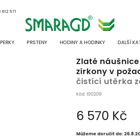
 612 571
ŠPERKY
PRSTENY
HODINY A HODINKY
DALŠÍ KA
Zlaté náušnice
zirkony v pož
čistící utěrka
Kód:
100209
6 570 Kč
Měrná
cena:
Můžeme doručit do:
26.8.2