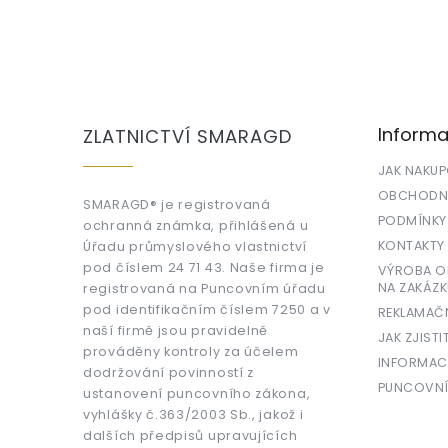
Z
á
p
a
Informa
ZLATNICTVÍ SMARAGD
t
í
JAK NAKU
OBCHODNÍ
SMARAGD® je registrovaná
PODMÍNKY
ochranná známka, přihlášená u
KONTAKTY
Úřadu průmyslového vlastnictví
pod číslem 24 71 43. Naše firma je
VÝROBA OR
NA ZAKÁZK
registrovaná na Puncovním úřadu
pod identifikačním číslem 7250 a v
REKLAMAČ
naší firmě jsou pravidelně
JAK ZJISTI
prováděny kontroly za účelem
INFORMAC
dodržování povinností z
PUNCOVNÍ
ustanovení puncovního zákona,
vyhlášky č.363/2003 Sb., jakož i
dalších předpisů upravujících