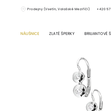
Přejít
na
Prodejny (Vsetín, Valašské Meziříčí)
+420 571
obsah
NÁUŠNICE
ZLATÉ ŠPERKY
BRILIANTOVÉ 