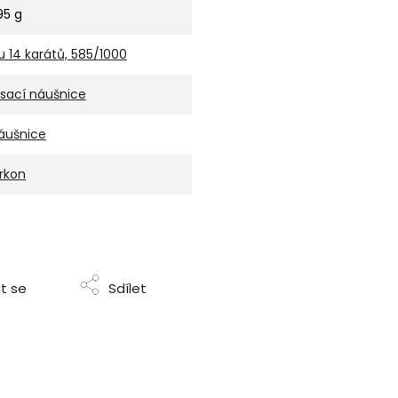
,95 g
u 14 karátů, 585/1000
isací náušnice
áušnice
irkon
t se
Sdílet