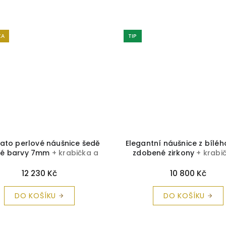
KA
TIP
zlato perlové náušnice šedě
Elegantní náušnice z bíléh
é barvy 7mm
+ krabička a
zdobené zirkony
+ krabi
čistící utěrka zdarma
čistící utěrka zdarm
12 230 Kč
10 800 Kč
DO KOŠÍKU
DO KOŠÍKU