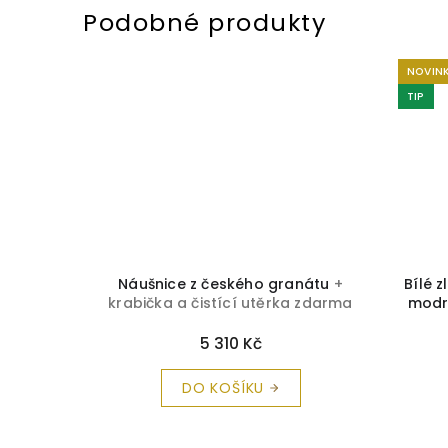
NOVIN
TIP
nice z
Náušnice z českého granátu
+
Bílé 
 čistící
krabička a čistící utěrka zdarma
modr
5 310 Kč
DO KOŠÍKU