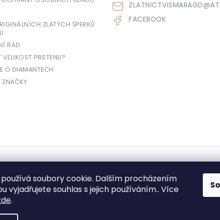
ZLATNICTVISMARAGD
@
AT
FACEBOOK
IGINÁLNÍCH ZLATÝCH ŠPERKŮ
U
NÍ ŘÁD
T VELIKOST PRSTENU?
E O DIAMANTECH
 ZNAČKY
yhrazena.
používá soubory cookie. Dalším procházením
S
 vyjadřujete souhlas s jejich používáním.. Více
zde
.
e prodávající povinen vystavit kupujícímu účtenku. Zároveň je povinen zae