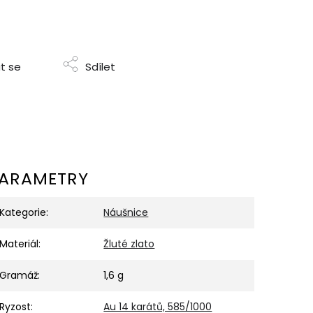
t se
Sdílet
ARAMETRY
Kategorie
:
Náušnice
Materiál
:
Žluté zlato
Gramáž
:
1,6 g
Ryzost
:
Au 14 karátů, 585/1000