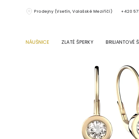
Přejít
na
Prodejny (Vsetín, Valašské Meziříčí)
+420 571
obsah
NÁUŠNICE
ZLATÉ ŠPERKY
BRILIANTOVÉ 