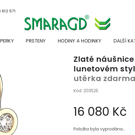
 612 571
ŠPERKY
PRSTENY
HODINY A HODINKY
DALŠÍ KA
Zlaté náušnice
lunetovém sty
utěrka zdarm
Kód:
203525
16 080 Kč
Měrná
cena:
Položka byla vyprodána…