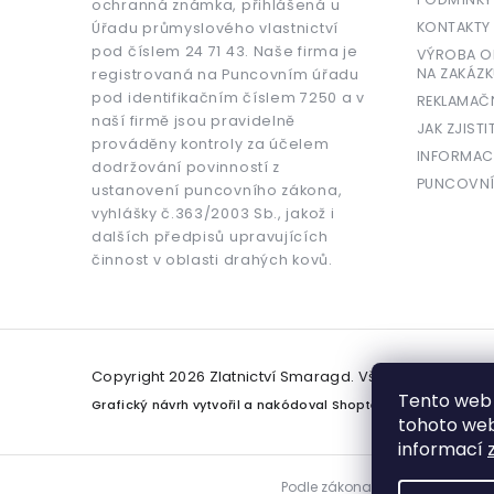
ochranná známka, přihlášená u
KONTAKTY
Úřadu průmyslového vlastnictví
pod číslem 24 71 43. Naše firma je
VÝROBA OR
NA ZAKÁZK
registrovaná na Puncovním úřadu
pod identifikačním číslem 7250 a v
REKLAMAČ
naší firmě jsou pravidelně
JAK ZJISTI
prováděny kontroly za účelem
INFORMAC
dodržování povinností z
PUNCOVNÍ
ustanovení puncovního zákona,
vyhlášky č.363/2003 Sb., jakož i
dalších předpisů upravujících
činnost v oblasti drahých kovů.
Copyright 2026
Zlatnictví Smaragd
. Všechna práva v
Tento web 
Grafický návrh vytvořil a nakódoval
Shoptetak.cz
tohoto webu
informací
Podle zákona o evidenci tržeb j