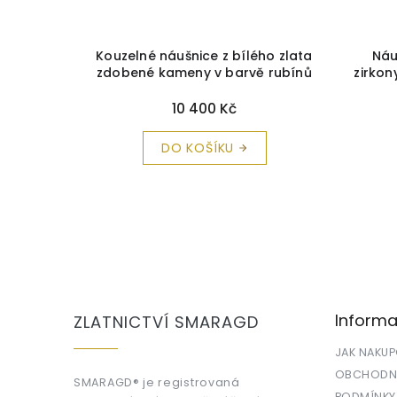
anátu
+
Kouzelné náušnice z bílého zlata
Náu
a zdarma
zdobené kameny v barvě rubínů
zirko
+ krabička a čistící utěrka
zdarma
10 400 Kč
DO KOŠÍKU
Z
á
p
a
Informa
ZLATNICTVÍ SMARAGD
t
í
JAK NAKU
OBCHODNÍ
SMARAGD® je registrovaná
PODMÍNKY