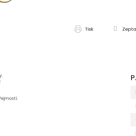
Tisk
Zepta
y.
P
t
řejmostí.