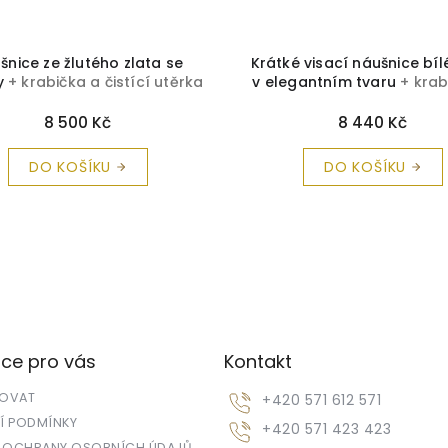
šnice ze žlutého zlata se
Krátké visací náušnice bíl
ny
+ krabička a čistící utěrka
v elegantním tvaru
+ krab
zdarma
čistící utěrka zdarm
8 500 Kč
8 440 Kč
DO KOŠÍKU
DO KOŠÍKU
ce pro vás
Kontakt
POVAT
+420 571 612 571
 PODMÍNKY
+420 571 423 423
 OCHRANY OSOBNÍCH ÚDAJŮ