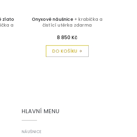
é zlato
Onyxové náušnice
+ krabička a
Náuš
ička a
čistící utěrka zdarma
a
8 850 Kč
DO KOŠÍKU
HLAVNÍ MENU
NÁUŠNICE