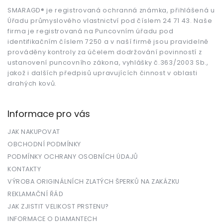
a
t
SMARAGD® je registrovaná ochranná známka, přihlášená u
Úřadu průmyslového vlastnictví pod číslem 24 71 43. Naše
í
firma je registrovaná na Puncovním úřadu pod
identifikačním číslem 7250 a v naší firmě jsou pravidelně
prováděny kontroly za účelem dodržování povinností z
ustanovení puncovního zákona, vyhlášky č.363/2003 Sb.,
jakož i dalších předpisů upravujících činnost v oblasti
drahých kovů.
Informace pro vás
JAK NAKUPOVAT
OBCHODNÍ PODMÍNKY
PODMÍNKY OCHRANY OSOBNÍCH ÚDAJŮ
KONTAKTY
VÝROBA ORIGINÁLNÍCH ZLATÝCH ŠPERKŮ NA ZAKÁZKU
REKLAMAČNÍ ŘÁD
JAK ZJISTIT VELIKOST PRSTENU?
INFORMACE O DIAMANTECH