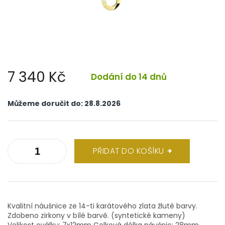
7 340 Kč
Dodání do 14 dnů
Měrná
cena:
Můžeme doručit do:
28.8.2026
PŘIDAT DO KOŠÍKU
Kvalitní náušnice ze 14-ti karátového zlata žluté barvy.
Zdobeno zirkony v bílé barvě. (syntetické kameny)
Velikost oválku: 7x12mm Celková délka náušnic: 28mm