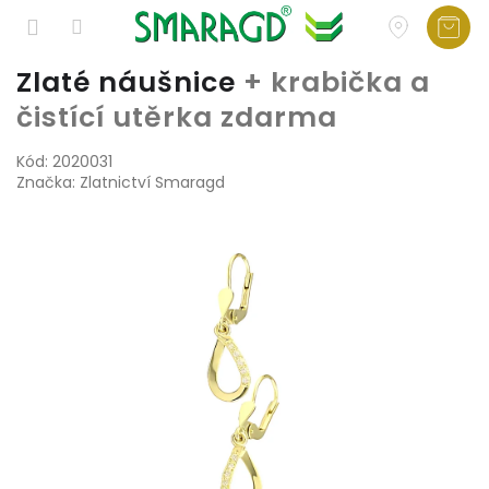
Přejít
Zlaté náušnice
+ krabička a
na
čistící utěrka zdarma
obsah
Kód:
2020031
Značka:
Zlatnictví Smaragd