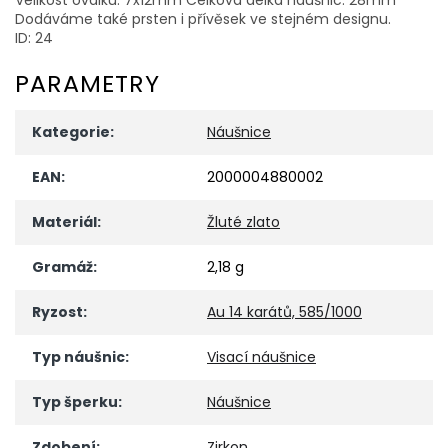
Dodáváme také prsten i přívěsek ve stejném designu.
ID: 24
PARAMETRY
Kategorie
:
Náušnice
EAN
:
2000004880002
Materiál
:
Žluté zlato
Gramáž
:
2,18 g
Ryzost
:
Au 14 karátů, 585/1000
Typ náušnic
:
Visací náušnice
Typ šperku
:
Náušnice
Zdobení
:
Zirkon