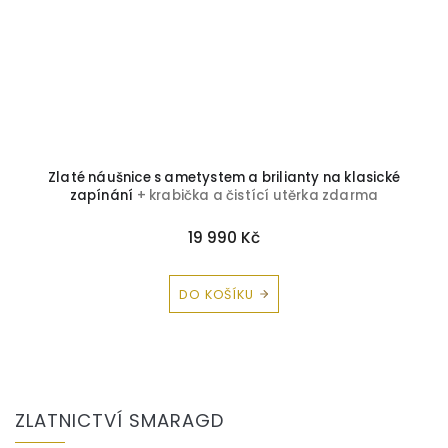
Zlaté náušnice s ametystem a brilianty na klasické
zapínání
+ krabička a čistící utěrka zdarma
19 990 Kč
DO KOŠÍKU
Z
á
ZLATNICTVÍ SMARAGD
p