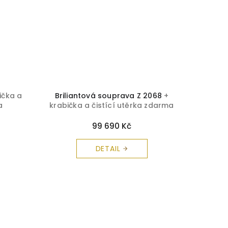
ička a
Briliantová souprava Z 2068
+
Zlat
a
krabička a čistící utěrka zdarma
č
99 690 Kč
DETAIL