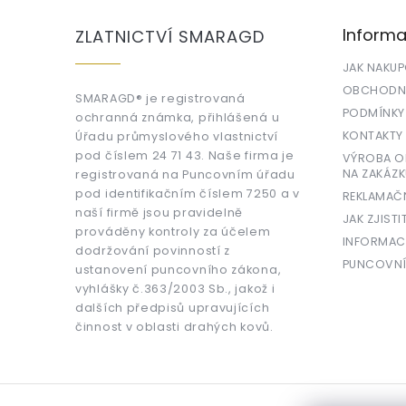
p
a
Informa
ZLATNICTVÍ SMARAGD
t
í
JAK NAKU
OBCHODNÍ
SMARAGD® je registrovaná
PODMÍNKY
ochranná známka, přihlášená u
KONTAKTY
Úřadu průmyslového vlastnictví
pod číslem 24 71 43. Naše firma je
VÝROBA OR
NA ZAKÁZK
registrovaná na Puncovním úřadu
pod identifikačním číslem 7250 a v
REKLAMAČ
naší firmě jsou pravidelně
JAK ZJISTI
prováděny kontroly za účelem
INFORMAC
dodržování povinností z
PUNCOVNÍ
ustanovení puncovního zákona,
vyhlášky č.363/2003 Sb., jakož i
dalších předpisů upravujících
činnost v oblasti drahých kovů.