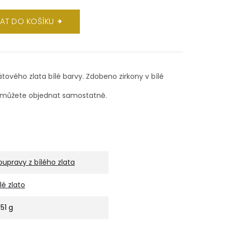
DAT DO KOŠÍKU
átového zlata bílé barvy. Zdobeno zirkony v bílé
si můžete objednat samostatně.
oupravy z bílého zlata
ílé zlato
,51 g