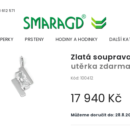
 612 571
ŠPERKY
PRSTENY
HODINY A HODINKY
DALŠÍ KA
Zlatá souprav
utěrka zdarm
Kód:
100412
17 940 Kč
Měrná
cena:
Můžeme doručit do:
28.8.2