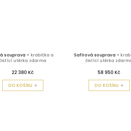
tá souprava
+ krabička a
Safírová souprava
+ krab
čistící utěrka zdarma
čistící utěrka zdarm
22 380 Kč
58 950 Kč
DO KOŠÍKU
DO KOŠÍKU