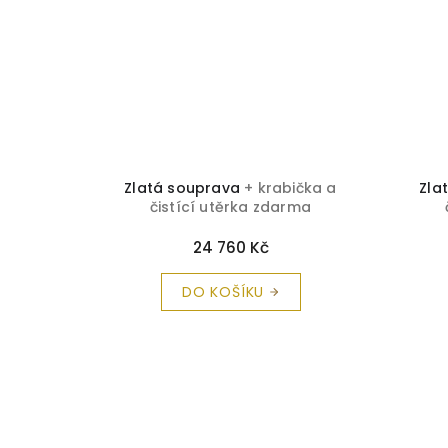
abička a
Zlatá souprava
+ krabička a
Zla
rma
čistící utěrka zdarma
24 760 Kč
DO KOŠÍKU
Z
á