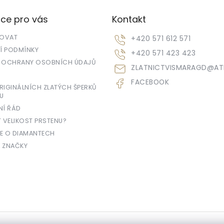
ce pro vás
Kontakt
POVAT
+420 571 612 571
 PODMÍNKY
+420 571 423 423
 OCHRANY OSOBNÍCH ÚDAJŮ
ZLATNICTVISMARAGD
@
AT
FACEBOOK
IGINÁLNÍCH ZLATÝCH ŠPERKŮ
U
NÍ ŘÁD
T VELIKOST PRSTENU?
E O DIAMANTECH
 ZNAČKY