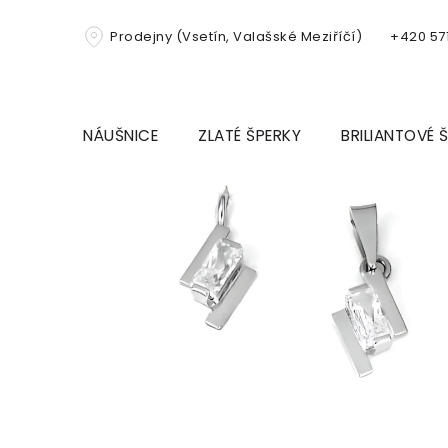
Přejít
na
Prodejny (Vsetín, Valašské Meziříčí)
+420 571
obsah
NÁUŠNICE
ZLATÉ ŠPERKY
BRILIANTOVÉ 