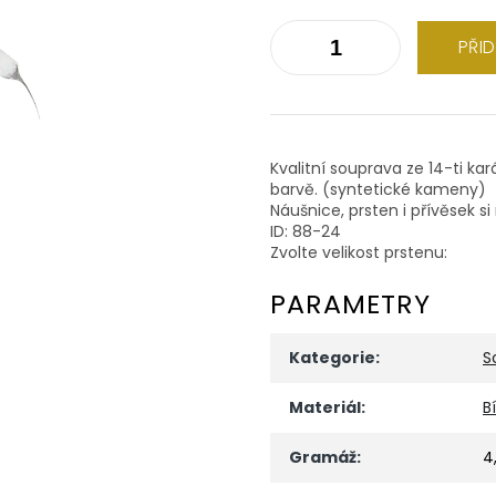
PŘI
Kvalitní souprava ze 14-ti kar
barvě. (syntetické kameny)
Náušnice, prsten i přívěsek 
ID: 88-24
Zvolte velikost prstenu:
PARAMETRY
Kategorie
:
S
Materiál
:
B
Gramáž
:
4