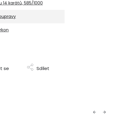
u 14 karátů, 585/1000
oupravy
irkon
t se
Sdílet
Previous
Next