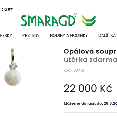
 612 571
ŠPERKY
PRSTENY
HODINY A HODINKY
DALŠÍ KA
Opálová soup
utěrka zdarm
Kód:
100461
22 000 Kč
Měrná
cena:
Můžeme doručit do:
28.8.2