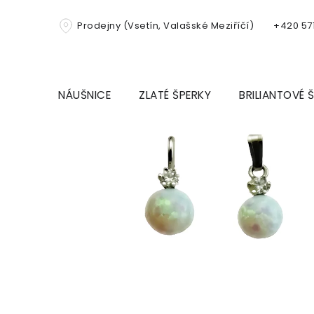
Přejít
na
Prodejny (Vsetín, Valašské Meziříčí)
+420 571
obsah
NÁUŠNICE
ZLATÉ ŠPERKY
BRILIANTOVÉ 