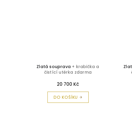
rabička a
Zlatá souprava
+ krabička a
Zla
rma
čistící utěrka zdarma
20 700 Kč
DO KOŠÍKU
Z