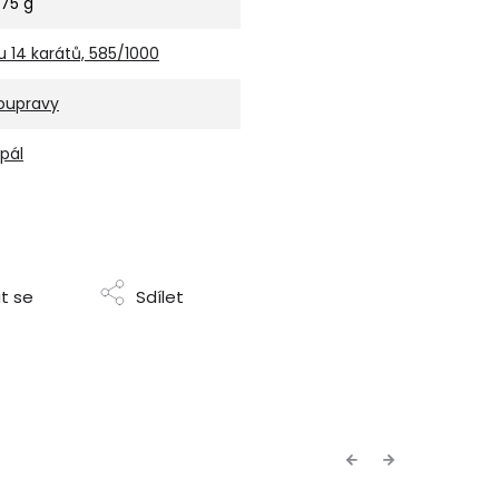
,75 g
u 14 karátů, 585/1000
oupravy
pál
t se
Sdílet
Previous
Next