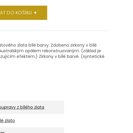
DAT DO KOŠÍKU
átového zlata bílé barvy. Zdobeno zirkony v bílé
Australským opálem rekonstruovaným. (základ je
ujícím efektem.) Zirkony v bílé barvě. (syntetické
oupravy z bílého zlata
ílé zlato