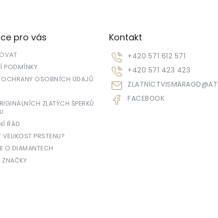
ce pro vás
Kontakt
POVAT
+420 571 612 571
 PODMÍNKY
+420 571 423 423
 OCHRANY OSOBNÍCH ÚDAJŮ
ZLATNICTVISMARAGD
@
AT
FACEBOOK
IGINÁLNÍCH ZLATÝCH ŠPERKŮ
U
NÍ ŘÁD
T VELIKOST PRSTENU?
E O DIAMANTECH
 ZNAČKY