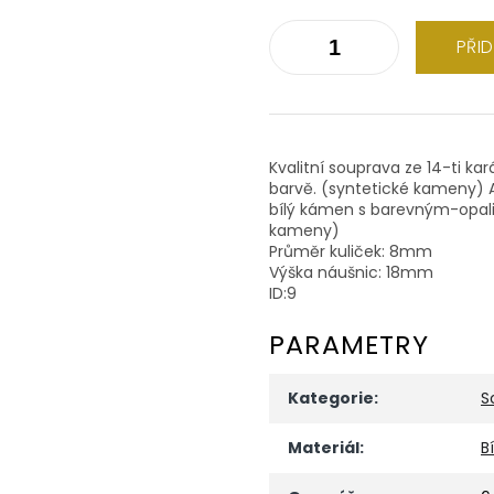
PŘI
Kvalitní souprava ze 14-ti kar
barvě. (syntetické kameny) 
bílý kámen s barevným-opaliz
kameny)
Průměr kuliček: 8mm
Výška náušnic: 18mm
ID:9
PARAMETRY
Kategorie
:
S
Materiál
:
B