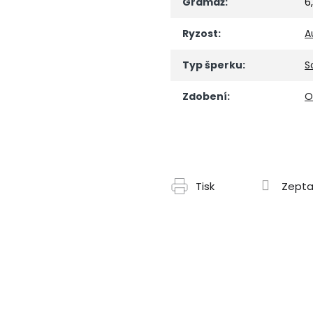
Gramáž
:
6
Ryzost
:
A
Typ šperku
:
S
Zdobení
:
O
Tisk
Zepta