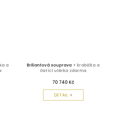
ka a
Briliantová souprava
+ krabička a
Safíro
a
čistící utěrka zdarma
č
70 740 Kč
DETAIL