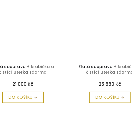
tá souprava
+ krabička a
Zlatá souprava
+ krabič
čistící utěrka zdarma
čistící utěrka zdarm
21 000 Kč
25 880 Kč
DO KOŠÍKU
DO KOŠÍKU