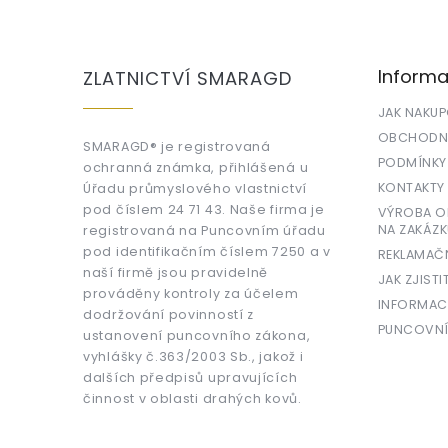
á
p
a
Informa
ZLATNICTVÍ SMARAGD
t
í
JAK NAKU
OBCHODNÍ
SMARAGD® je registrovaná
PODMÍNKY
ochranná známka, přihlášená u
KONTAKTY
Úřadu průmyslového vlastnictví
pod číslem 24 71 43. Naše firma je
VÝROBA OR
NA ZAKÁZK
registrovaná na Puncovním úřadu
pod identifikačním číslem 7250 a v
REKLAMAČ
naší firmě jsou pravidelně
JAK ZJISTI
prováděny kontroly za účelem
INFORMAC
dodržování povinností z
PUNCOVNÍ
ustanovení puncovního zákona,
vyhlášky č.363/2003 Sb., jakož i
dalších předpisů upravujících
činnost v oblasti drahých kovů.