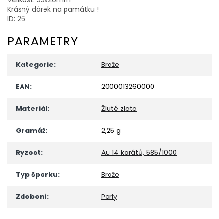
Krásný dárek na památku !
ID: 26
PARAMETRY
Kategorie
:
Brože
EAN
:
2000013260000
Materiál
:
Žluté zlato
Gramáž
:
2,25 g
Ryzost
:
Au 14 karátů, 585/1000
Typ šperku
:
Brože
Zdobení
:
Perly