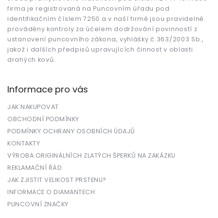
í
firma je registrovaná na Puncovním úřadu pod
identifikačním číslem 7250 a v naší firmě jsou pravidelně
prováděny kontroly za účelem dodržování povinností z
ustanovení puncovního zákona, vyhlášky č.363/2003 Sb.,
jakož i dalších předpisů upravujících činnost v oblasti
drahých kovů.
Informace pro vás
JAK NAKUPOVAT
OBCHODNÍ PODMÍNKY
PODMÍNKY OCHRANY OSOBNÍCH ÚDAJŮ
KONTAKTY
VÝROBA ORIGINÁLNÍCH ZLATÝCH ŠPERKŮ NA ZAKÁZKU
REKLAMAČNÍ ŘÁD
JAK ZJISTIT VELIKOST PRSTENU?
INFORMACE O DIAMANTECH
PUNCOVNÍ ZNAČKY