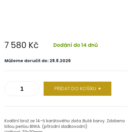
7 580 Kč
Dodání do 14 dnů
Měrná
cena:
Můžeme doručit do:
28.8.2026
PŘIDAT DO KOŠÍKU
Kvalitní brož ze 14-ti karátového zlata žluté barvy. Zdobeno
bílou perlou BIWA. (přírodní sladkovodní)
Velikost: 33x20mm