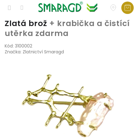
Přejít
Zlatá brož
+ krabička a čistící
na
utěrka zdarma
obsah
Kód:
3100002
Značka:
Zlatnictví Smaragd