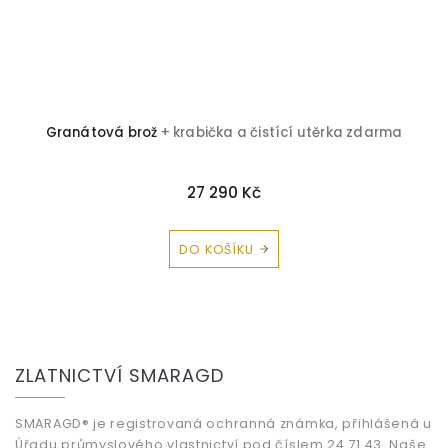
Granátová brož
+ krabička a čistící utěrka zdarma
B
27 290 Kč
DO KOŠÍKU
Z
á
ZLATNICTVÍ SMARAGD
p
a
t
SMARAGD® je registrovaná ochranná známka, přihlášená u
Úřadu průmyslového vlastnictví pod číslem 24 71 43. Naše