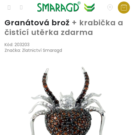
Přejít
Granátová brož
+ krabička a
na
čistící utěrka zdarma
obsah
Kód:
203203
Značka:
Zlatnictví Smaragd