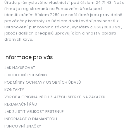
Úřadu průmyslového vlastnictví pod číslem 24 71 43. Naše
í
firma je registrovaná na Puncovním úřadu pod
identifikačním číslem 7250 a v naší firmě jsou pravidelně
prováděny kontroly za účelem dodržování povinností z
ustanovení puncovního zákona, vyhlášky č.363/2003 Sb.,
jakož i dalších předpisů upravujících činnost v oblasti
drahých kovů.
Informace pro vás
JAK NAKUPOVAT
OBCHODNÍ PODMÍNKY
PODMÍNKY OCHRANY OSOBNÍCH ÚDAJŮ
KONTAKTY
VÝROBA ORIGINÁLNÍCH ZLATÝCH ŠPERKŮ NA ZAKÁZKU
REKLAMAČNÍ ŘÁD
JAK ZJISTIT VELIKOST PRSTENU?
INFORMACE O DIAMANTECH
PUNCOVNÍ ZNAČKY