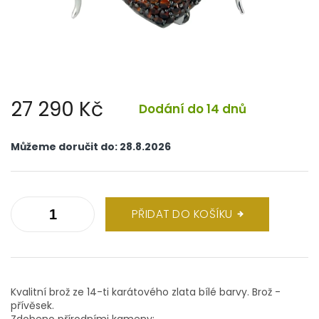
27 290 Kč
Dodání do 14 dnů
Měrná
cena:
Můžeme doručit do:
28.8.2026
PŘIDAT DO KOŠÍKU
Kvalitní brož ze 14-ti karátového zlata bílé barvy. Brož -
přívěsek.
Zdobeno přírodními kameny: