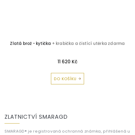
ma
Zlatá brož - kytička
+ krabička a čistící utěrka zdarma
11 620 Kč
DO KOŠÍKU
Z
á
ZLATNICTVÍ SMARAGD
p
a
t
SMARAGD® je registrovaná ochranná známka, přihlášená u