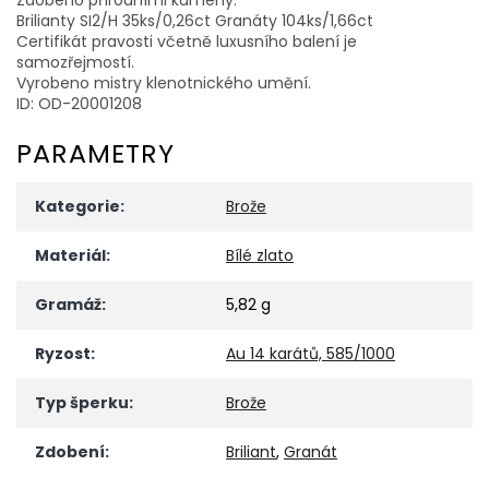
Brilianty SI2/H 35ks/0,26ct Granáty 104ks/1,66ct
Certifikát pravosti včetně luxusního balení je
samozřejmostí.
Vyrobeno mistry klenotnického umění.
ID: OD-20001208
PARAMETRY
Kategorie
:
Brože
Materiál
:
Bílé zlato
Gramáž
:
5,82 g
Ryzost
:
Au 14 karátů, 585/1000
Typ šperku
:
Brože
Zdobení
:
Briliant
,
Granát