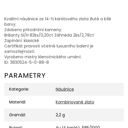
Kvalitní náušnice ze 14-ti karátového zlata žluté a bílé
barvy.
Zdobeno přírodními kameny:
Brilianty SI/H 82ks/0,20ct Záhněda 2ks/2,78ct
Zapínání: klasické
Certifikát pravosti včetně luxusního balení je
samozřejmostí.
Vyrobeno mistry klenotnického umění.
ID: 3830524-5-0-88-8
PARAMETRY
Kategorie
:
Náušnice
Materiál
:
Kombinované zlato
Gramáž
:
2,2 g
Ryzost
:
Au 14 karátů, 585/1000