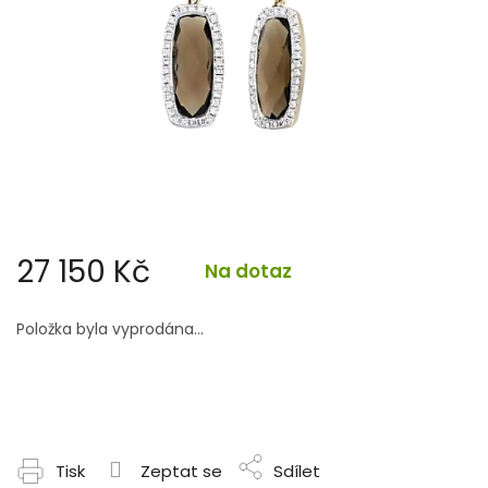
27 150 Kč
Na dotaz
Měrná
cena:
Položka byla vyprodána…
Tisk
Zeptat se
Sdílet