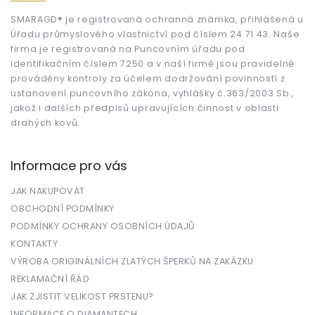
a
t
SMARAGD® je registrovaná ochranná známka, přihlášená u
Úřadu průmyslového vlastnictví pod číslem 24 71 43. Naše
í
firma je registrovaná na Puncovním úřadu pod
identifikačním číslem 7250 a v naší firmě jsou pravidelně
prováděny kontroly za účelem dodržování povinností z
ustanovení puncovního zákona, vyhlášky č.363/2003 Sb.,
jakož i dalších předpisů upravujících činnost v oblasti
drahých kovů.
Informace pro vás
JAK NAKUPOVAT
OBCHODNÍ PODMÍNKY
PODMÍNKY OCHRANY OSOBNÍCH ÚDAJŮ
KONTAKTY
VÝROBA ORIGINÁLNÍCH ZLATÝCH ŠPERKŮ NA ZAKÁZKU
REKLAMAČNÍ ŘÁD
JAK ZJISTIT VELIKOST PRSTENU?
INFORMACE O DIAMANTECH