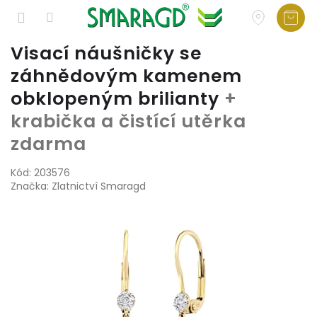
Přejít
Visací náušničky se
na
záhnědovým kamenem
obsah
obklopeným brilianty
+
krabička a čistící utěrka
zdarma
Kód:
203576
Značka:
Zlatnictví Smaragd