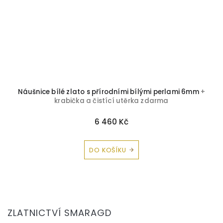
Náušnice bílé zlato s přírodními bílými perlami 6mm
+
krabička a čistící utěrka zdarma
6 460 Kč
DO KOŠÍKU
Z
á
ZLATNICTVÍ SMARAGD
p