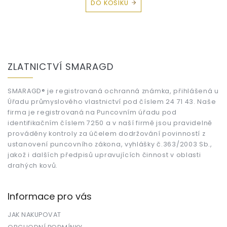
DO KOŠÍKU
Z
á
ZLATNICTVÍ SMARAGD
p
a
t
SMARAGD® je registrovaná ochranná známka, přihlášená u
Úřadu průmyslového vlastnictví pod číslem 24 71 43. Naše
í
firma je registrovaná na Puncovním úřadu pod
identifikačním číslem 7250 a v naší firmě jsou pravidelně
prováděny kontroly za účelem dodržování povinností z
ustanovení puncovního zákona, vyhlášky č.363/2003 Sb.,
jakož i dalších předpisů upravujících činnost v oblasti
drahých kovů.
Informace pro vás
JAK NAKUPOVAT