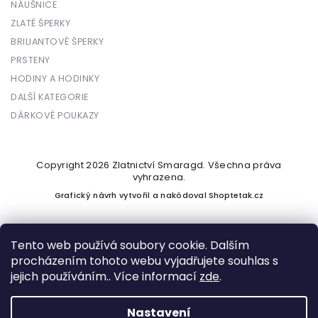
NÁUŠNICE
ZLATÉ ŠPERKY
BRILIANTOVÉ ŠPERKY
PRSTENY
HODINY A HODINKY
DALŠÍ KATEGORIE
DÁRKOVÉ POUKAZY
Copyright 2026
Zlatnictví Smaragd
. Všechna práva
vyhrazena.
Grafický návrh vytvořil a nakódoval
Shoptetak.cz
Tento web používá soubory cookie. Dalším
procházením tohoto webu vyjadřujete souhlas s
Vytvořil Shoptet
jejich používáním.. Více informací
zde
.
Nastavení