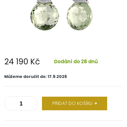
24 190 Kč
Dodání do 28 dnů
Měrná
cena:
Můžeme doručit do:
17.9.2026
PŘIDAT DO KOŠÍKU