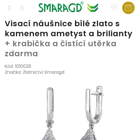
Přejít
Visací náušnice bílé zlato s
na
kamenem ametyst a brilianty
obsah
+ krabička a čistící utěrka
zdarma
Kód:
1010026
Značka:
Zlatnictví Smaragd