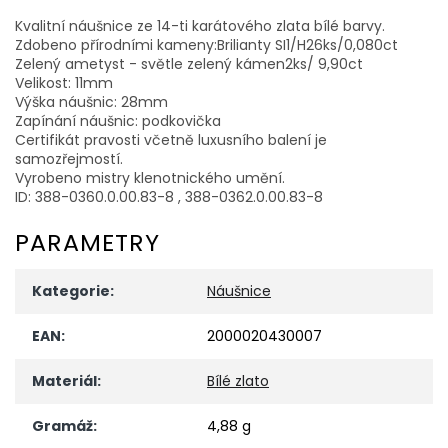
Kvalitní náušnice ze 14-ti karátového zlata bílé barvy.
Zdobeno přírodními kameny:Brilianty SI1/H26ks/0,080ct
Zelený ametyst - světle zelený kámen2ks/ 9,90ct
Velikost: 11mm
Výška náušnic: 28mm
Zapínání náušnic: podkovička
Certifikát pravosti včetně luxusního balení je
samozřejmostí.
Vyrobeno mistry klenotnického umění.
ID: 388-0360.0.00.83-8 , 388-0362.0.00.83-8
PARAMETRY
Kategorie
:
Náušnice
EAN
:
2000020430007
Materiál
:
Bílé zlato
Gramáž
:
4,88 g