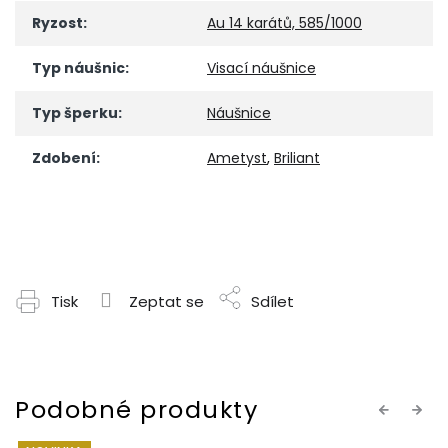
Ryzost
:
Au 14 karátů, 585/1000
Typ náušnic
:
Visací náušnice
Typ šperku
:
Náušnice
Zdobení
:
Ametyst
,
Briliant
Tisk
Zeptat se
Sdílet
Previous
Next