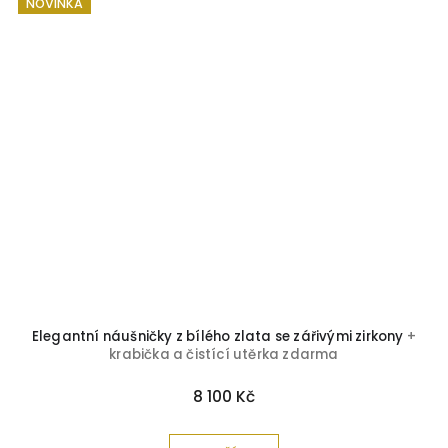
NOVINKA
a
Elegantní náušničky z bílého zlata se zářivými zirkony
+
krabička a čistící utěrka zdarma
8 100 Kč