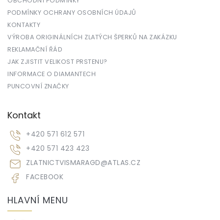
OBCHODNÍ PODMÍNKY
PODMÍNKY OCHRANY OSOBNÍCH ÚDAJŮ
KONTAKTY
VÝROBA ORIGINÁLNÍCH ZLATÝCH ŠPERKŮ NA ZAKÁZKU
REKLAMAČNÍ ŘÁD
JAK ZJISTIT VELIKOST PRSTENU?
INFORMACE O DIAMANTECH
PUNCOVNÍ ZNAČKY
Kontakt
+420 571 612 571
+420 571 423 423
ZLATNICTVISMARAGD
@
ATLAS.CZ
FACEBOOK
HLAVNÍ MENU